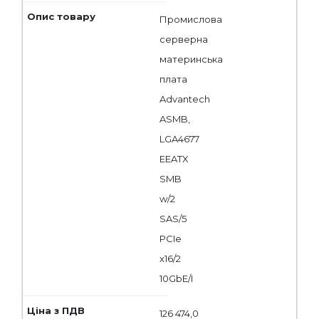
Промислова
серверна
материнська
плата
Advantech
ASMB,
LGA4677
EEATX
SMB
w/2
SAS/5
PCIe
x16/2
10GbE/I
126 474,0