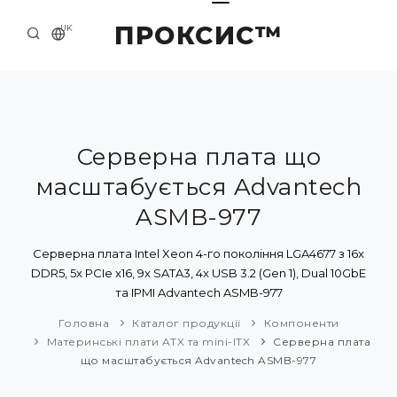
ПРОКСИС™
UK
ГОЛОВНА
КОНТАКТИ
ПРО НАС
Серверна плата що
масштабується Advantech
ПРИКЛАДИ ТА РІШЕННЯ
ASMB-977
КАТАЛОГ ПРОДУКЦІЇ
Серверна плата Intel Xeon 4-го покоління LGA4677 з 16x
НОВИНИ
DDR5, 5x PCIe x16, 9x SATA3, 4x USB 3.2 (Gen 1), Dual 10GbE
та IPMI Advantech ASMB-977
Головна
Каталог продукції
Компоненти
Материнські плати ATX та mini-ITX
Серверна плата
що масштабується Advantech ASMB-977