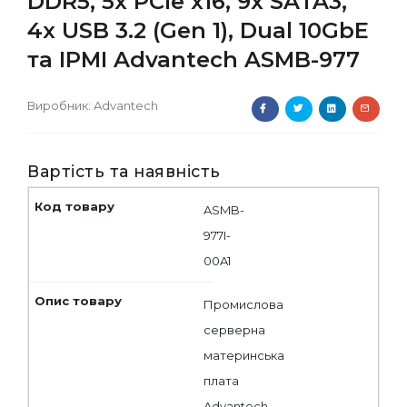
DDR5, 5x PCIe x16, 9x SATA3,
4x USB 3.2 (Gen 1), Dual 10GbE
та IPMI Advantech ASMB-977
Виробник:
Advantech
Вартість та наявність
ASMB-
977I-
00A1
Промислова
серверна
материнська
плата
Advantech