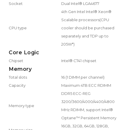
Socket
Dual Intel® LGA4677
4th Gen Intel Intel® Xeon®
Scalable processors(CPU
CPU type
cooler should be purchased
separately and TDP up to
205W*)
Core Logic
Chipset
Intel® C741 chipset
Memory
Total slots
16 (1 DIMM per channel)
Capacity
Maximum 4TB ECC RDIMM
DDR5 ECC-REG
3200/3600/4000/4400/4800
Memory type
MHz RDIMM, support Intel®
Optane™ Persistent Memory
16GB, 32GB, 64GB, 128GB,
Memory size