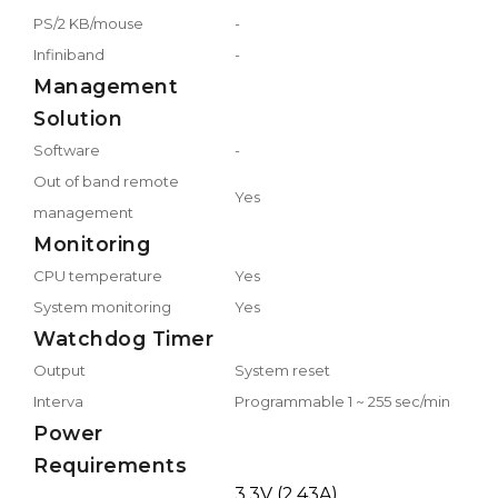
PS/2 KB/mouse
-
Infiniband
-
Management
Solution
Software
-
Out of band remote
Yes
management
Monitoring
CPU temperature
Yes
System monitoring
Yes
Watchdog Timer
Output
System reset
Interva
Programmable 1 ~ 255 sec/min
Power
Requirements
3.3V (2.43A)