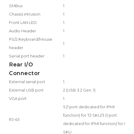
SMBus
1
Chassis intrusion
1
Front LAN LED
1
Audio Header
1
PS/2 Keyboard/Mouse
1
header
Serial port header
1
Rear I/O
Connector
External serial port
1
External USB port
2 (USB 3.2 Gen. 1)
VGA port
1
5 (1 port dedicated for IPMI
function) for T2 SKU/3 (1 port
RJ-45
dedicated for IPMI function) for I
SKU