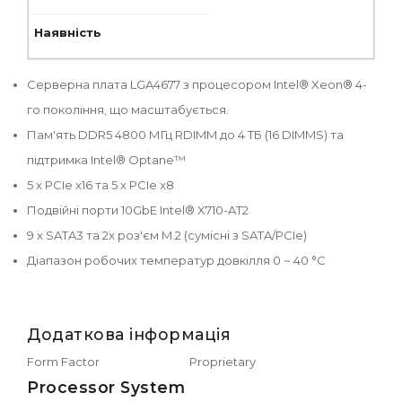
Серверна плата LGA4677 з процесором Intel® Xeon® 4-
го покоління, що масштабується.
Пам'ять DDR5 4800 МГц RDIMM до 4 ТБ (16 DIMMS) та
підтримка Intel® Optane™
5 x PCIe x16 та 5 x PCIe x8
Подвійні порти 10GbE Intel® X710-AT2
9 x SATA3 та 2x роз'єм M.2 (сумісні з SATA/PCIe)
Діапазон робочих температур довкілля 0 ~ 40 °C
Додаткова інформація
Form Factor
Proprietary
Processor System