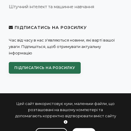
Штучний інтелект та машинне навчання
ПІДПИСАТИСЬ НА РОЗСИЛКУ
Час від часу в нас з'являються новини, які варті вашої
уваги. Підпишіться, щоб отримувати актуальну
інформацію
ПІДПИСАТИСЬ НА РОЗСИЛКУ
Цей сайт використовує куки, маленьки файли, що
розташовані на вашому компютері та
допомагають корректно відтворювати вміст сайту
© 2004 - 2026 ПРОКСИС™ - промислові комп'ютери та
системи