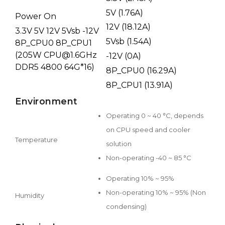
5V (1.76A)
Power On
12V (18.12A)
3.3V 5V 12V 5Vsb -12V
5Vsb (1.54A)
8P_CPU0 8P_CPU1
(205W CPU@1.6GHz
-12V (0A)
DDR5 4800 64G*16)
8P_CPU0 (16.29A)
8P_CPU1 (13.91A)
Environment
Operating 0 ~ 40 °C, depends
on CPU speed and cooler
Temperature
solution
Non-operating -40 ~ 85 °C
Operating 10% ~ 95%
Non-operating 10% ~ 95% (Non
Humidity
condensing)