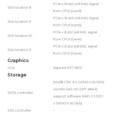
PCIe x 16 slot (x16 link), signal
Slot location 8
from CPU1 (Gen5)
PCIe x 16 slot (x16 link), signal
Slot location 9
from CPU1 (Gen5)
PCIe x 8 slot (x8 link), signal
Slot location 10
from CPU1 (Gen4)
PCIe x 8 slot (x8 link), signal
Slot location 11
from CPU1 (Gen4)
Graphics
VGA
Aspeed AST 2600
Storage
Intel® C741: 8 x SATA3.0 (6 Gb/s)
via Mini SAS HD (SFF-8643),
SATA controller
support software RAID 0,1,5,10 1
x SATA3.0 (6 Gb/s)
SAS controller
-