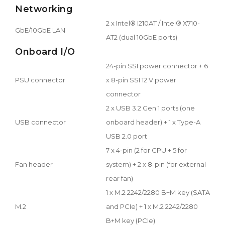
Networking
2 x Intel® I210AT / Intel® X710-
GbE/10GbE LAN
AT2 (dual 10GbE ports)
Onboard I/O
24-pin SSI power connector + 6
PSU connector
x 8-pin SSI 12 V power
connector
2 x USB 3.2 Gen 1 ports (one
USB connector
onboard header) + 1 x Type-A
USB 2.0 port
7 x 4-pin (2 for CPU + 5 for
Fan header
system) + 2 x 8-pin (for external
rear fan)
1 x M.2 2242/2280 B+M key (SATA
M.2
and PCIe) + 1 x M.2 2242/2280
B+M key (PCIe)