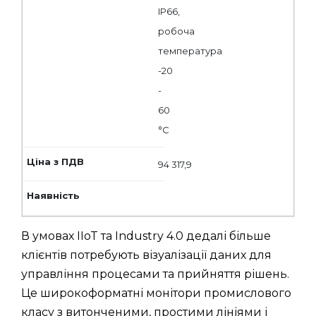
IP66,
робоча
температура
-20
-
60
°C
94 317,9
В умовах IIoT та Industry 4.0 дедалі більше
клієнтів потребують візуалізації даних для
управління процесами та прийняття рішень.
Це широкоформатні монітори промислового
класу з витонченими, простими лініями і