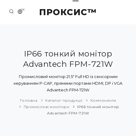
ПРОКСИС™
UK
ГОЛОВНА
КОНТАКТИ
ПРО НАС
IP66 тонкий монітор
Advantech FPM-721W
ПРИКЛАДИ ТА РІШЕННЯ
КАТАЛОГ ПРОДУКЦІЇ
Промисловий монітор 21.5" Full HD із сенсорним
керуванням P-CAP, прямими портами HDMI, DP і VGA
НОВИНИ
Advantech FPM-721W
Головна
Каталог продукції
Компоненти
Промислові монітори
IP66 тонкий монітор
Advantech FPM-721W