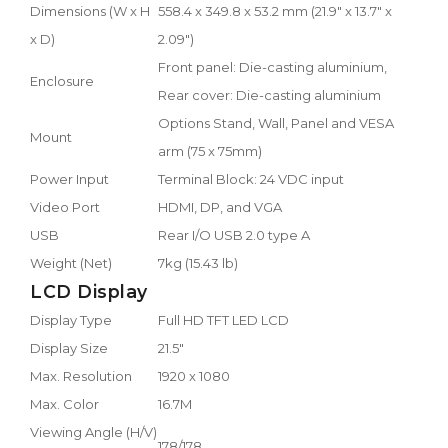
Dimensions (W x H
558.4 x 349.8 x 53.2 mm (21.9" x 13.7" x
x D)
2.09")
Front panel: Die-casting aluminium,
Enclosure
Rear cover: Die-casting aluminium
Options Stand, Wall, Panel and VESA
Mount
arm (75 x 75mm)
Power Input
Terminal Block: 24 VDC input
Video Port
HDMI, DP, and VGA
USB
Rear I/O USB 2.0 type A
Weight (Net)
7kg (15.43 lb)
LCD Display
Display Type
Full HD TFT LED LCD
Display Size
21.5"
Max. Resolution
1920 x 1080
Max. Color
16.7M
Viewing Angle (H/V)
178/178