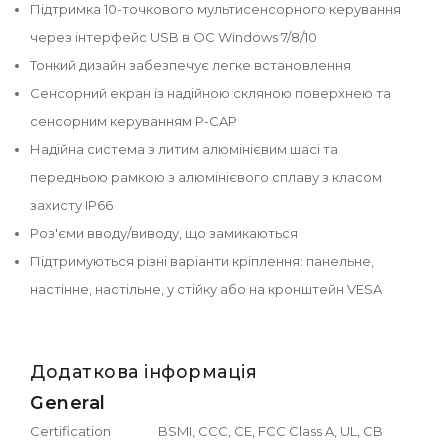
Підтримка 10-точкового мультисенсорного керування
через інтерфейс USB в ОС Windows 7/8/10
Тонкий дизайн забезпечує легке встановлення
Сенсорний екран із надійною скляною поверхнею та
сенсорним керуванням P-CAP
Надійна система з литим алюмінієвим шасі та
передньою рамкою з алюмінієвого сплаву з класом
захисту IP66
Роз'єми вводу/виводу, що замикаються
Підтримуються різні варіанти кріплення: панельне,
настінне, настільне, у стійку або на кронштейн VESA
Додаткова інформація
General
Certification
BSMI, CCC, CE, FCC Class A, UL, CB