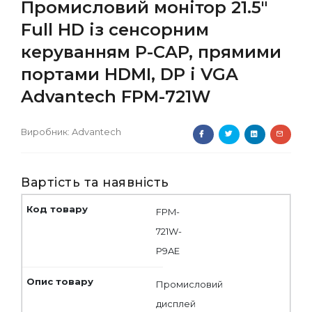
Промисловий монітор 21.5"
Full HD із сенсорним
керуванням P-CAP, прямими
портами HDMI, DP і VGA
Advantech FPM-721W
Виробник:
Advantech
Вартість та наявність
FPM-
721W-
P9AE
Промисловий
дисплей