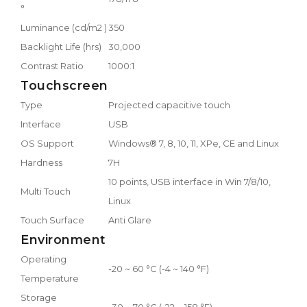
°
Luminance (cd/m2 )
350
Backlight Life (hrs)
30,000
Contrast Ratio
1000:1
Touchscreen
Type
Projected capacitive touch
Interface
USB
OS Support
Windows® 7, 8, 10, 11, XPe, CE and Linux
Hardness
7H
10 points, USB interface in Win 7/8/10,
Multi Touch
Linux
Touch Surface
Anti Glare
Environment
Operating
-20 ~ 60 °C (-4 ~ 140 °F)
Temperature
Storage
-30 ~ 70 °C (-22 ~ 158 °F)