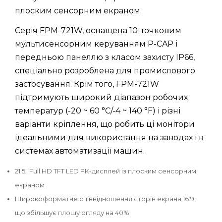
плоским сенсорним екраном.
Серія FPM-721W, оснащена 10-точковим
мультисенсорним керуванням P-CAP і
передньою панеллю з класом захисту IP66,
спеціально розроблена для промислового
застосування. Крім того, FPM-721W
підтримують широкий діапазон робочих
температур (-20 ~ 60 °C/-4 ~ 140 °F) і різні
варіанти кріплення, що робить ці монітори
ідеальними для використання на заводах і в
системах автоматизації машин.
21.5" Full HD TFT LED РК-дисплей із плоским сенсорним
екраном
Широкоформатне співвідношення сторін екрана 16:9,
що збільшує площу огляду на 40%