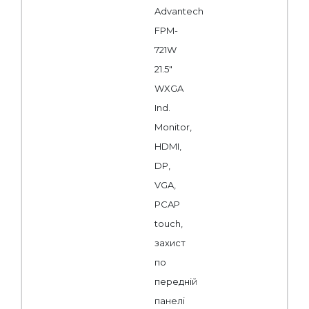
Advantech
FPM-
721W
21.5"
WXGA
Ind.
Monitor,
HDMI,
DP,
VGA,
PCAP
touch,
захист
по
передній
панелі