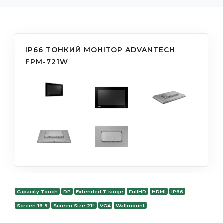
IP66 ТОНКИЙ МОНІТОР ADVANTECH
FPM-721W
Capacity Touch
DP
Extended T range
FullHD
HDMI
IP66
Screen 16:9
Screen Size 21"
VGA
Wallmount