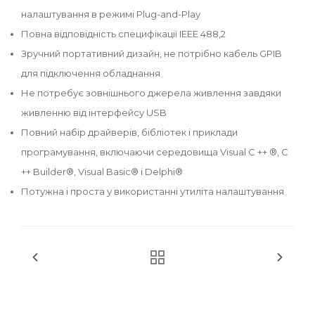
налаштування в режимі Plug-and-Play
Повна відповідність специфікації IEEE 488,2
Зручний портативний дизайн, не потрібно кабель GPIB
для підключення обладнання
Не потребує зовнішнього джерела живлення завдяки
живленню від інтерфейсу USB
Повний набір драйверів, бібліотек і приклади
програмування, включаючи середовища Visual C ++ ®, C
++ Builder®, Visual Basic® і Delphi®
Потужна і проста у використанні утиліта налаштування