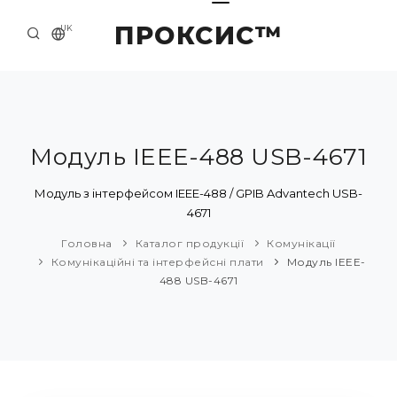
ПРОКСИС™
UK
ГОЛОВНА
КОНТАКТИ
ПРО НАС
Модуль IEEE-488 USB-4671
ПРИКЛАДИ ТА РІШЕННЯ
Модуль з інтерфейсом IEEE-488 / GPIB Advantech USB-
4671
КАТАЛОГ ПРОДУКЦІЇ
Головна
Каталог продукції
Комунікації
НОВИНИ
Комунікаційні та інтерфейсні плати
Модуль IEEE-
488 USB-4671