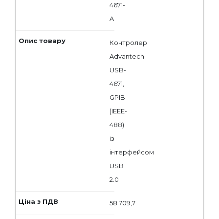
4671-
A
Контролер
Advantech
USB-
4671,
GPIB
(IEEE-
488)
із
інтерфейсом
USB
2.0
58 709,7