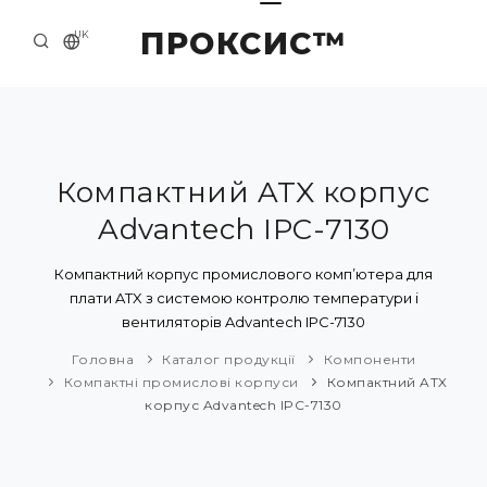
ПРОКСИС™
UK
ГОЛОВНА
КОНТАКТИ
ПРО НАС
Компактний ATX корпус
Advantech IPC-7130
ПРИКЛАДИ ТА РІШЕННЯ
КАТАЛОГ ПРОДУКЦІЇ
Компактний корпус промислового комп’ютера для
плати ATX з системою контролю температури і
НОВИНИ
вентиляторів Advantech IPC-7130
Головна
Каталог продукції
Компоненти
Компактні промислові корпуси
Компактний ATX
корпус Advantech IPC-7130