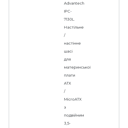
Advantech
IPC-
7130L.
Настільне
/
настінне
шасі
для
материнської
плати
ATX
/
MicroATX
з
подвійним
3,5-