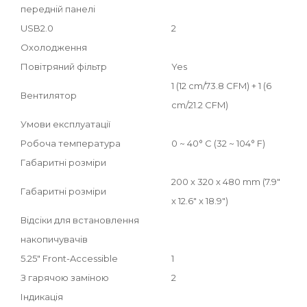
передній панелі
USB2.0
2
Охолодження
Повітряний фільтр
Yes
1 (12 cm/73.8 CFM) + 1 (6
Вентилятор
cm/21.2 CFM)
Умови експлуатації
Робоча температура
0 ~ 40° C (32 ~ 104° F)
Габаритні розміри
200 x 320 x 480 mm (7.9"
Габаритні розміри
x 12.6" x 18.9")
Відсіки для встановлення
накопичувачів
5.25" Front-Accessible
1
З гарячою заміною
2
Індикація