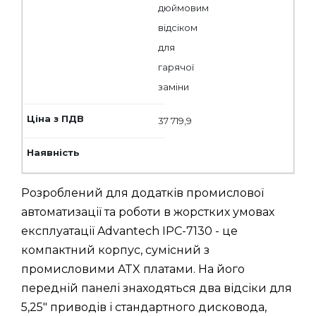
дюймовим
відсіком
для
гарячої
заміни
37 719,9
Розроблений для додатків промислової
автоматизації та роботи в жорстких умовах
експлуатації Advantech IPC-7130 - це
компактний корпус, сумісний з
промисловими ATX платами. На його
передній панелі знаходяться два відсіки для
5,25" приводів і стандартного дисковода,