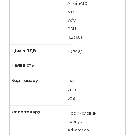
ATX/mATX
MB
W/O
PSU
(62368)
44 796,1
IPC-
7130-
50B
Промисловий
корпус
Advantech