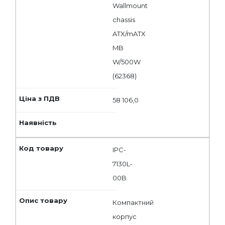
Wallmount
chassis
ATX/mATX
MB
W/500W
(62368)
58 106,0
IPC-
7130L-
00B
Компактний
корпус