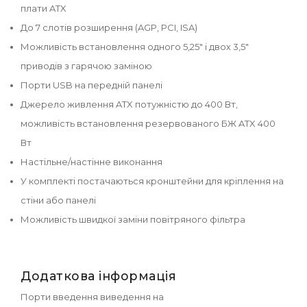
плати ATX
До 7 слотів розширення (AGP, PCI, ISA)
Можливість встановлення одного 5,25" і двох 3,5"
приводів з гарячою заміною
Порти USB на передній панелі
Джерело живлення ATX потужністю до 400 Вт,
можливість встановлення резервованого БЖ ATX 400
Вт
Настільне/настінне виконання
У комплекті постачаються кронштейни для кріплення на
стіни або панелі
Можливість швидкої заміни повітряного фільтра
Додаткова інформація
Порти введення виведення на