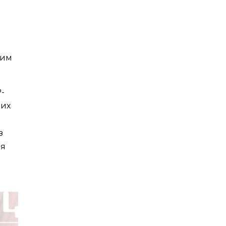
в
вим
-
них
з
ля