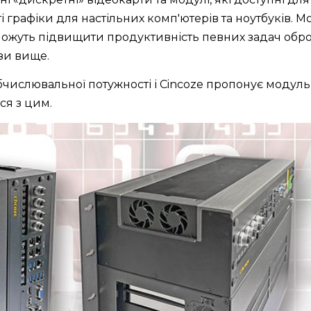
графіки для настільних комп'ютерів та ноутбуків. М
 можуть підвищити продуктивність певних задач обр
ази вище.
числювальної потужності і Cincoze пропонує модул
ся з цим.