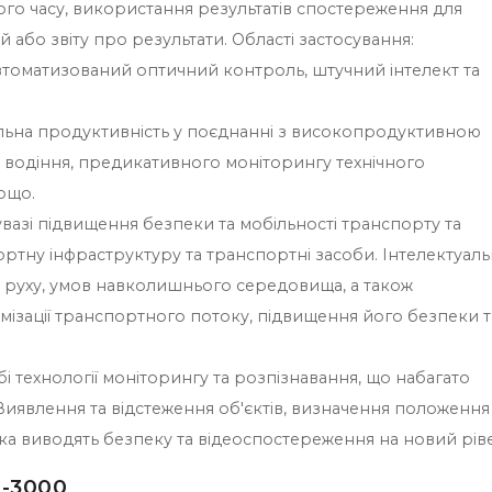
го часу, використання результатів спостереження для
й або звіту про результати. Області застосування:
втоматизований оптичний контроль, штучний інтелект та
ьна продуктивність у поєднанні з високопродуктивною
 водіння, предикативного моніторингу технічного
ощо.
вазі підвищення безпеки та мобільності транспорту та
ортну інфраструктуру та транспортні засоби. Інтелектуал
 руху, умов навколишнього середовища, а також
имізації транспортного потоку, підвищення його безпеки т
бі технології моніторингу та розпізнавання, що набагато
иявлення та відстеження об'єктів, визначення положення
ка виводять безпеку та відеоспостереження на новий рів
-3000