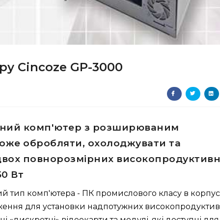
ру Cincoze GP-3000
ний комп'ютер з розширюваним
оже обробляти, охолоджувати та
двох повнорозмірних високопродуктив
50 Вт
й тип комп'ютера - ПК промислового класу в корпусі
дження для установки надпотужних високопродукти
і «дискретні» відеокарти та модулі, які доступні для