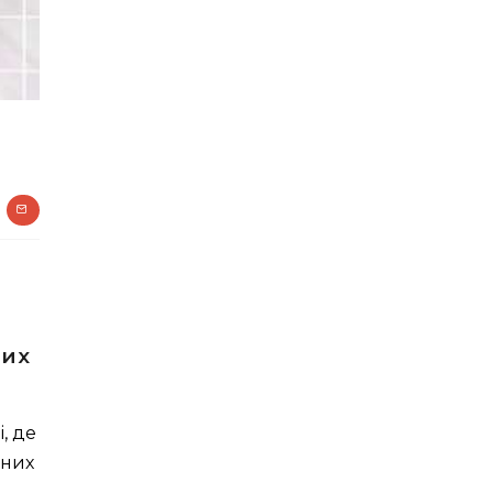
них
, де
вних