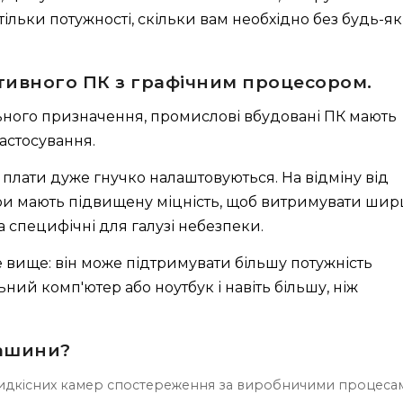
тільки потужності, скільки вам необхідно без будь-я
ивного ПК з графічним процесором.
ьного призначення, промислові вбудовані ПК мають
астосування.
ні плати дуже гнучко налаштовуються. На відміну від
ери мають підвищену міцність, щоб витримувати ши
а специфічні для галузі небезпеки.
е вище: він може підтримувати більшу потужність
ний комп'ютер або ноутбук і навіть більшу, ніж
машини?
дкісних камер спостереження за виробничими процеса