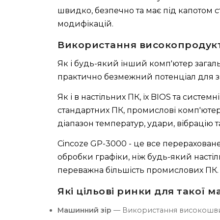
швидко, безпечно та має під капотом с
модифікацій.
Використання високопродукт
Як і будь-який інший комп'ютер загал
практично безмежний потенціал для з
Як і в настільних ПК, їх BIOS та систем
стандартних ПК, промислові комп'ют
діапазон температур, удари, вібрацію т
Cincoze GP-3000 - це все перерахован
обробки графіки, ніж будь-який настіль
переважна більшість промислових ПК.
Які цільові ринки для такої 
Машинний зір
— Використання високошви