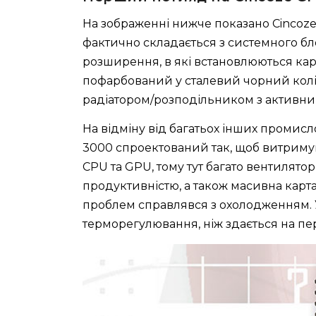
На зображенні нижче показано Cincoze 
фактично складається з системного бл
розширення, в які встановлюються ка
пофарбований у сталевий чорний колір
радіатором/розподільником з активни
На відміну від багатьох інших промис
3000 спроектований так, щоб витрим
CPU та GPU, тому тут багато вентилято
продуктивністю, а також масивна карта
проблем справлявся з охолодженням.
терморегулювання, ніж здається на пер