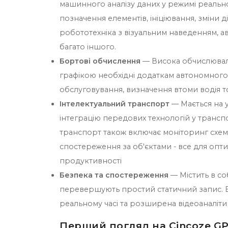
машинного аналізу даних у режимі реально
позначення елементів, ініціювання, зміни ді
робототехніка з візуальним наведенням, а
багато іншого.
Бортові обчислення
— Висока обчислювал
графікою необхідні додаткам автономного
обслуговування, визначення втоми водія т
Інтелектуальний транспорт
— Мається на у
інтеграцію передових технологій у трансп
транспорт також включає моніторинг схем
спостереження за об'єктами - все для опт
продуктивності
Безпека та спостереження
— Містить в со
перевершують простий статичний запис. В
реальному часі та розширена відеоаналіти
Перший погляд на Cincoze GP