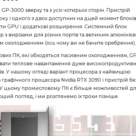
GP-3000 зверху та з усіх чотирьох сторін. Пристрій
оку і одного з двох доступних на дцей момент блокі
рти GPU і додаткові розширення. Системний блок
 з вирізами для різних портів та великим алюмініє
м охолодженням (ось чому ви не бачите оребрення).
лових ПК, які обходяться пасивним охолодженням, GP
увати теплове навантаження дуже високопродуктив
рів. У нашому огляді варіант процесора з найвищою
 графічного процесора Nvidia RTX 3090 і пристрій бе
 У цьому промисловому ПК є більше можливостей д
ший погляд, і ми розглянемо їх трохи пізніше.