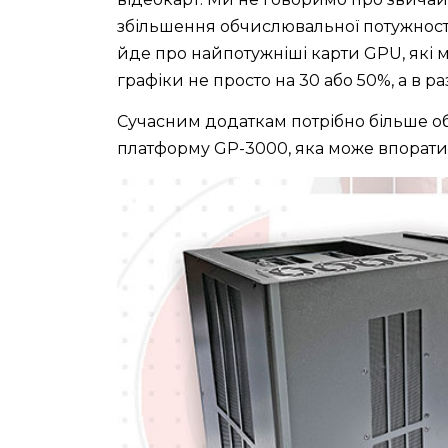
збільшення обчислювальної потужності 
йде про найпотужніші карти GPU, які
графіки не просто на 30 або 50%, а в р
Сучасним додаткам потрібно більше об
платформу GP-3000, яка може впорати