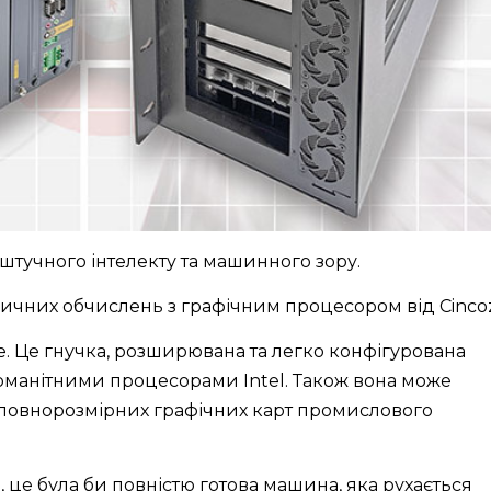
 штучного інтелекту та машинного зору.
ичних обчислень з графічним процесором від Cinco
ше. Це гнучка, розширювана та легко конфігурована
номанітними процесорами Intel. Також вона може
повнорозмірних графічних карт промислового
 це була би повністю готова машина, яка рухається