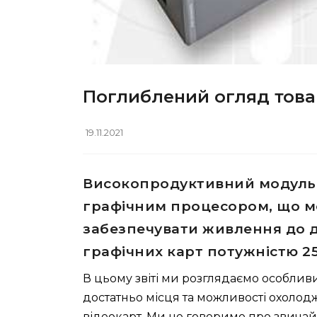
Поглиблений огляд това
19.11.2021
Високопродуктивний модуль
графічним процесором, що м
забезпечувати живлення до 
графічних карт потужністю 2
В цьому звіті ми розглядаємо особливи
достатньо місця та можливості охоло
відеокарт. Ми не говоримо про звичайн