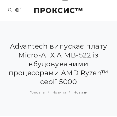
ПРОКСИС™
UK
ГОЛОВНА
КОНТАКТИ
ПРО НАС
Advantech випускає плату
Micro-ATX AIMB-522 із
ПРИКЛАДИ ТА РІШЕННЯ
вбудовуваними
КАТАЛОГ ПРОДУКЦІЇ
процесорами AMD Ryzen™
НОВИНИ
серії 5000
Головна
Новини
Новини