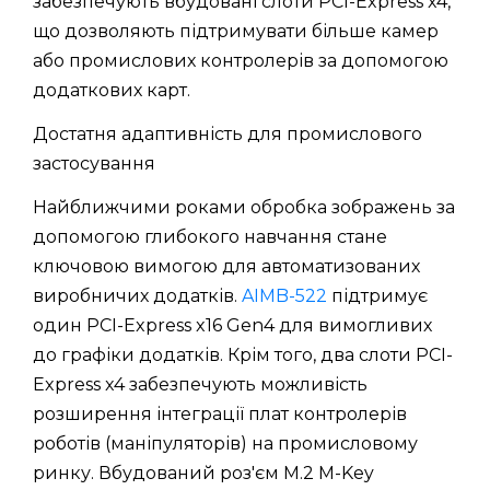
забезпечують вбудовані слоти PCI-Express x4,
що дозволяють підтримувати більше камер
або промислових контролерів за допомогою
додаткових карт.
Достатня адаптивність для промислового
застосування
Найближчими роками обробка зображень за
допомогою глибокого навчання стане
ключовою вимогою для автоматизованих
виробничих додатків.
AIMB-522
підтримує
один PCI-Express x16 Gen4 для вимогливих
до графіки додатків. Крім того, два слоти PCI-
Express x4 забезпечують можливість
розширення інтеграції плат контролерів
роботів (маніпуляторів) на промисловому
ринку. Вбудований роз'єм M.2 M-Key