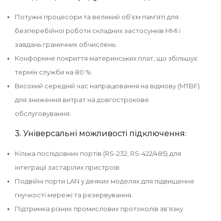
Потужні процесори та великий об'єм пам'яті для
безперебійної роботи складних застосунків HMI і
завдань граничних обчислень.
Конформне покриття материнських плат, що збільшує
термін служби на 80 %.
Високий середній час напрацювання на відмову (MTBF)
для зниження витрат на довгострокове
обслуговування.
3. Універсальні можливості підключення:
Кілька послідовних портів (RS-232, RS-422/485) для
інтеграції застарілих пристроїв.
Подвійні порти LAN у деяких моделях для підвищення
гнучкості мережі та резервування.
Підтримка різних промислових протоколів зв'язку.