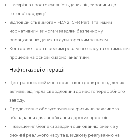
Наскрізна простежуваність даних від сировини до
готової продукції.
Відповідність вимогам FDA 21 CFR Part 11 та іншим
нормативним вимогам завдяки безпечному
опрацюванню даних та аудиторським записам.
Контроль якості в режимі реального часу та оптимізація
процесів на основі хмарної аналітики.
Нафтогазові операції
Централізований моніторинг і контроль розподілених
активів, від гирла свердловини до нафтопереробного
заводу.
Предиктивне обслуговування критично важливого
обладнання для запобігання дорогих простоїв.
Підвищення безпеки завдяки оцінюванню ризиків у
режимі реального часу та швидкому реагуванню на