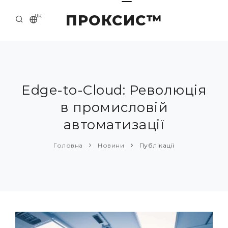
ПРОКСИС™
UK
ГОЛОВНА
КОНТАКТИ
ПРО НАС
Edge-to-Cloud: Революція
в промисловій
ПРИКЛАДИ ТА РІШЕННЯ
автоматизації
КАТАЛОГ ПРОДУКЦІЇ
Головна
Новини
Публікації
НОВИНИ