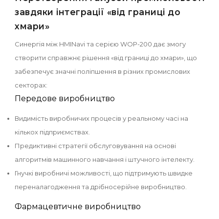
завдяки інтеграції «від границі до
хмари»
Синергія між HMINavi та серією WOP-200 дає змогу
створити справжнє рішення «від границі до хмари», що
забезпечує значні поліпшення в різних промислових
секторах:
Передове виробництво
Видимість виробничих процесів у реальному часі на
кількох підприємствах.
Предиктивні стратегії обслуговування на основі
алгоритмів машинного навчання і штучного інтелекту.
Гнучкі виробничі можливості, що підтримують швидке
переналагодження та дрібносерійне виробництво.
Фармацевтичне виробництво