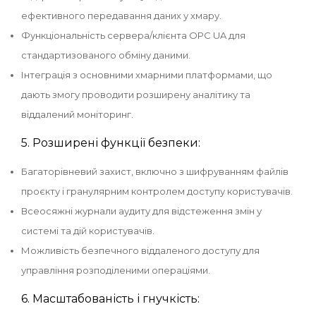
ефективного передавання даних у хмару.
Функціональність сервера/клієнта OPC UA для
стандартизованого обміну даними.
Інтеграція з основними хмарними платформами, що
дають змогу проводити розширену аналітику та
віддалений моніторинг.
5. Розширені функції безпеки:
Багаторівневий захист, включно з шифруванням файлів
проєкту і гранулярним контролем доступу користувачів.
Всеосяжні журнали аудиту для відстеження змін у
системі та дій користувачів.
Можливість безпечного віддаленого доступу для
управління розподіленими операціями.
6. Масштабованість і гнучкість: