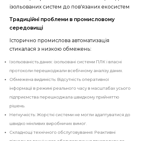
ізольованих систем до пов'язаних екосистем
Традиційні проблеми в промисловому
середовищі
Історично промислова автоматизація
стикалася з низкою обмежень:
Ізольованість даних: ізольовані системи ПЛК і власні
протоколи перешкоджали всебічному аналізу даних.
Обмежена видимість: Відсутність оперативної
інформації в режимі реального часу в масштабах усього
підприємства перешкоджала швидкому прийняттю
рішень.
Негнучкість: Жорсткі системи не могли адаптуватися до
швидко мінливих виробничих вимог.
Складнощі технічного обслуговування: Реактивні
підходи до технічного обслуговування призводили до