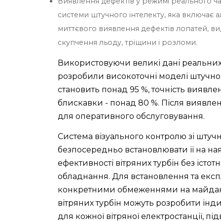
Виявлення дефектів у режимі реального ча
системи штучного інтелекту, яка включає 
миттєвого виявлення дефектів лопатей, в
скупчення льоду, тріщини і розломи.
Використовуючи великі дані реальних
розробили високоточні моделі штучног
становить понад 95 %, точність виявлен
блискавки - понад 80 %. Після виявл
для оперативного обслуговування.
Система візуального контролю зі штуч
безпосередньо встановлювати її на на
ефективності вітряних турбін без істо
обладнання. Для встановлення та експл
конкретними обмеженнями на майдан
вітряних турбін можуть розробити інд
для кожної вітряної електростанції, 