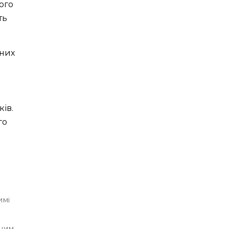
ого
ть
ьних
ів.
го
имі
ним,