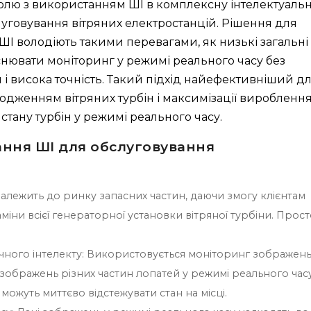
ролю з використанням ШІ в комплексну інтелектуаль
слуговування вітряних електростанцій. Рішення для
І володіють такими перевагами, як низькі загальні
снювати моніторинг у режимі реального часу без
 і висока точність. Такий підхід найефективніший д
дженням вітряних турбін і максимізації виробленн
стану турбін у режимі реального часу.
ання ШІ для обслуговування
належить до ринку запасних частин, даючи змогу клієнтам
міни всієї генераторної установки вітряної турбіни. Прос
ного інтелекту: Використовується моніторинг зображень
ображень різних частин лопатей у режимі реального час
ожуть миттєво відстежувати стан на місці.