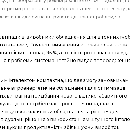
су: Дані зображень у режимі реального часу надходять до
алгоритми розпізнавання зображень штучного інтелекту д
идаючи швидкі сигнали тривоги для таких проблем, як
 випадків, виробники обладнання для вітряних турб
о інтелекту. Точність виявлення крижаних наростів
ня тріщин - понад 95 %, а точність розпізнавання уда
ення проблеми система негайно видає попередженн
ним інтелектом компактна, що дає змогу замовникам
явне вітроенергетичне обладнання для оптимізації
тних витрат на придбання нового великогабаритного
уатації не потрібен час простою. У випадках з
чику постачальники обладнання та рішень для
ивідуальні рішення з використанням штучного інтеле
підвищуючи продуктивність, збільшуючи виробіток