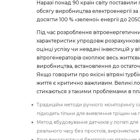
Наразі понад 90 країн світу поставили
обсягу виробництва електроенергії за 
досягти 100 % «зеленої» енергії до 2050
Під час розроблення вітроенергетични
характеристик упродовж розрахунково
оцінці успіху чи невдачі інвестицій у 
вітрогенераторів охоплює весь життєв
виробництва, встановлення до остаточн
Якщо говорити про якісні вітряні турб
життя є критично важливим. Великі лоп
стикаються з такими проблемами в пла
Традиційні методи ручного моніторингу скл
підходять тільки для виявлення тріщин на л
Метод вбудовування датчиків у лопаті для
реального часу без простоїв, вирізняєтьс
Хоча використання безпілотних літальних 