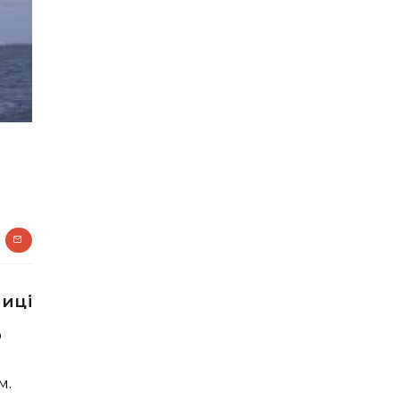
тиці
о
м.