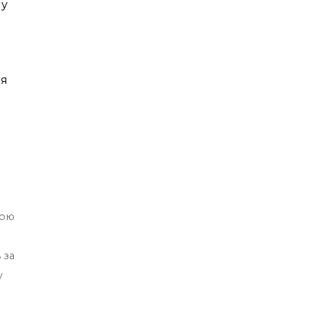
ну
ля
я
тою
 за
у