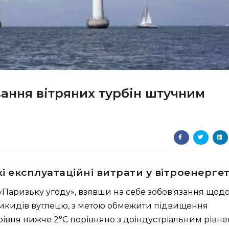
ання вітряних турбін штучним
і експлуатаційні витрати у вітроенерге
 «Паризьку угоду», взявши на себе зобов'язання щод
викидів вуглецю, з метою обмежити підвищення
рівня нижче 2°C порівняно з доіндустріальним рівне