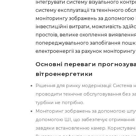
інтегрувати систему візуального конт
систему експлуатації та технічного об
моніторингу зображень за допомогою Ш
інвестиційні витрати, можливість здій
простоїв, велике охоплення виявлення
попереджувального запобігання пошко
електроенергії за рахунок моніторингу 
Основні переваги прогнозув
вітроенергетики
Рішення для ринку модернізації: Система 
проводити технічне обслуговування без за
турбіни не потрібно.
Моніторинг зображень за допомогою штуч
допомогою ШІ, що забезпечує отримання з
завдяки встановленню камер. Користувачі м