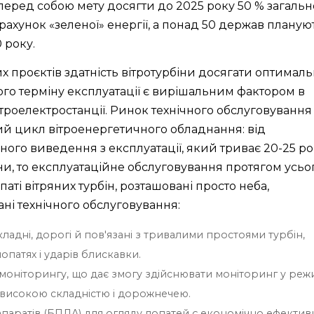
 перед собою мету досягти до 2025 року 50 % загальн
рахунок «зеленої» енергії, а понад 50 держав планую
 року.
х проєктів здатність вітротурбіни досягати оптимал
го терміну експлуатації є вирішальним фактором в
вітроелектростанції. Ринок технічного обслуговування
ий цикл вітроенергетичного обладнання: від
ого виведення з експлуатації, який триває 20-25 рок
іни, то експлуатаційне обслуговування протягом усьо
аті вітряних турбін, розташовані просто неба,
ні технічного обслуговування:
адні, дорогі й пов'язані з тривалими простоями турбін,
опатях і ударів блискавки.
 моніторингу, що дає змогу здійснювати моніторинг у реж
я високою складністю і дорожнечею.
апаратів (БПЛА) для огляду лопатей є економічно ефектив