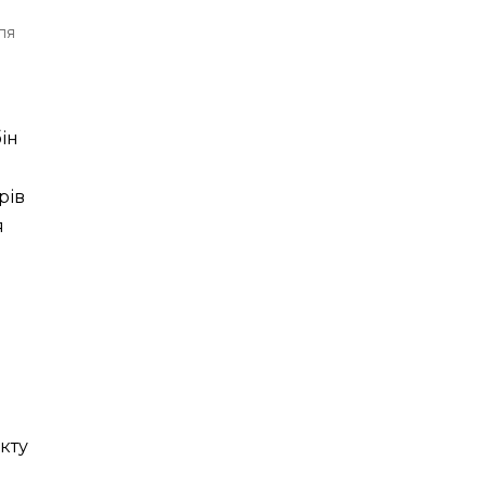
ля
ін
рів
я
кту