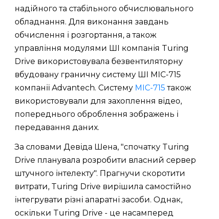
надійного та стабільного обчислювального
обладнання. Для виконання завдань
обчислення і розгортання, а також
управління модулями ШІ компанія Turing
Drive використовувала безвентиляторну
вбудовану граничну систему ШІ MIC-715
компанії Advantech. Систему
MIC-715
також
використовували для захоплення відео,
попереднього оброблення зображень і
передавання даних.
За словами Девіда Шена, "спочатку Turing
Drive планувала розробити власний сервер
штучного інтелекту". Прагнучи скоротити
витрати, Turing Drive вирішила самостійно
інтегрувати різні апаратні засоби. Однак,
оскільки Turing Drive - це насамперед