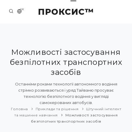
ПРОКСИС™
UK
ГОЛОВНА
КОНТАКТИ
ПРО НАС
Можливості застосування
безпілотних транспортних
ПРИКЛАДИ ТА РІШЕННЯ
засобів
КАТАЛОГ ПРОДУКЦІЇ
Останніми роками технології автономного водіння
НОВИНИ
стрімко розвиваються і уряд Тайваню просуває
технологію безпілотного водіння у вигляді
самокерованих автобусів.
Головна
Приклади та рішення
Штучний інтелект
та машинне навчання
Можливості застосування
безпілотних транспортних засобів