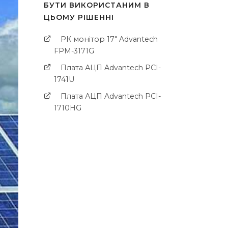
БУТИ ВИКОРИСТАНИМ В
ЦЬОМУ РІШЕННІ
РК монітор 17" Advantech
FPM-3171G
Плата АЦП Advantech PCI-
1741U
Плата АЦП Advantech PCI-
1710HG