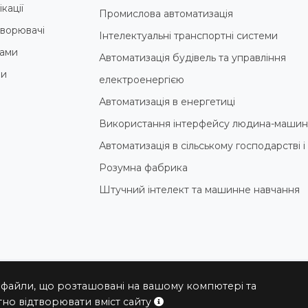
кації
Промислова автоматизація
ворювачі
Інтелектуальні транспортні системи
ами
Автоматизація будівель та управління
ни
електроенергією
Автоматизація в енергетиці
Використання інтерфейсу людина-машин
Автоматизація в сільському господарстві 
Розумна фабрика
Штучний інтелект та машинне навчання
 файли, що розташовані на вашому компютері та
© 2004 - 2026 ПРОКСИС™ - промислові комп'ютери та системи
но відтворювати вміст сайту