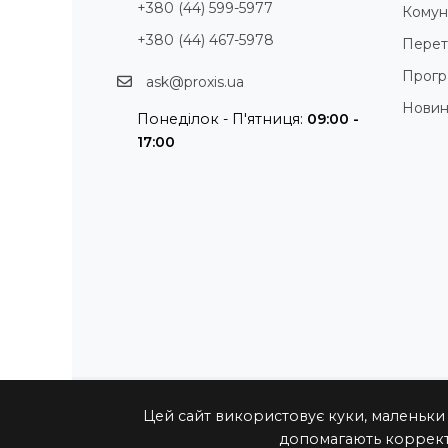
+380 (44) 599-5977
Комуні
+380 (44) 467-5978
Перет
Прогр
ask@proxis.ua
Нови
Понеділок - П'ятниця:
09:00 -
17:00
Цей сайт використовує куки, маленьки
допомагають коррект