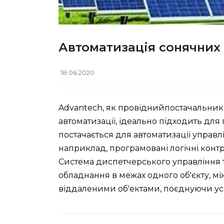
Автоматизація сонячних 
18.06.2020
Advantech, як провіднийпостачальник 
автоматизації, ідеально підходить дл
постачається для автоматизації управл
наприклад, програмовані логічні кон
Система диспетчерського управління т
обладнання в межах одного об'єкту, м
віддаленими об'ектами, поєднуючи ус