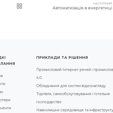
НАСТУПНИЙ
Автоматизація в енергетиці
КІ
ПРИКЛАДИ ТА РІШЕННЯ
ИЛАННЯ
Промисловий Інтернет речей і промислов
на
4.0
кти
Обладнання для систем відеонагляду
ас
Торгівля, самообслуговування і готельне
ютери
господарство
ненти
Навколишнє середовище та інфраструкт