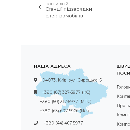
ПОПЕРЕДНІЙ
Станції підзарядки
електромобілів
НАША АДРЕСА
ШВИД
ПОС
04073, Київ, вул. Сирецька, 5
Голов
+380 (67) 327-5977 (КС)
Конта
+380 (50) 317-5977 (МТС)
Про н
+380 (63) 607-5966 (life:)
Комп'
+380 (44) 467-5977
Компо