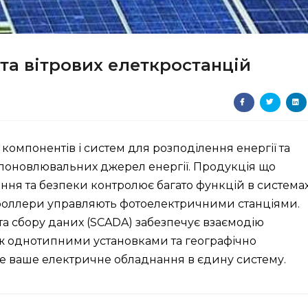
та вітрових елеткростанцій
компонентів і систем для розподілення енергії та
я поновлювальних джерел енергії. Продукція що
іння та безпеки контролює багато функцій в системах
троллери управляють фотоелектричними станціями.
а сбору даних (SCADA) забезпечує взаємодію
іж однотипними установками та географічно
е ваше електричне обладнання в єдину систему.