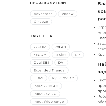
ПРОИЗВОДИТЕЛИ
Бл
ко
Advantech
Vecow
ра
Cincoze
Огро
мног
TAG FILTER
шаго
Защи
2xCOM
2xLAN
вент
Круг
4xCOM
8 Slot
DP
Dual SIM
DVI
На
Extended T range
зад
HDMI
Input 12V DC
Сист
проц
Input 220V AC
проц
Input 24V DC
Робо
Input Wide range
обо