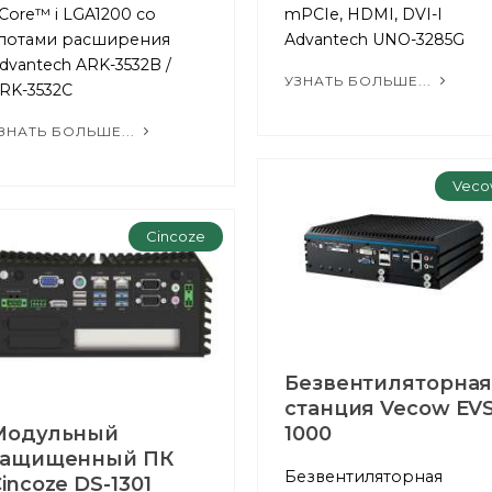
 Core™ i LGA1200 со
mPCIe, HDMI, DVI-I
лотами расширения
Advantech UNO-3285G
dvantech ARK-3532B /
УЗНАТЬ БОЛЬШЕ...
RK-3532C
ЗНАТЬ БОЛЬШЕ...
Veco
Cincoze
Безвентиляторна
станция Vecow EVS
Модульный
1000
защищенный ПК
Безвентиляторная
incoze DS-1301