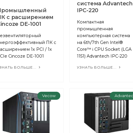
система Advantech
Промышленный
IPC-220
ПК с расширением
Компактная
incoze DE-1001
промышленная
езвентиляторный
компьютерная система
нергоэффективный ПК с
на 6th/7th Gen Intel®
асширением 1x PCI / 1x
Core™ i CPU Socket (LGA
CIe Cincoze DE-1001
1151) Advantech IPC-220
ЗНАТЬ БОЛЬШЕ...
УЗНАТЬ БОЛЬШЕ...
Vecow
Advante