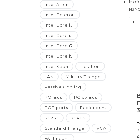
Моб
Intel Atom
изме
Intel Celeron
Intel Core i3
Intel Core i5
Intel Core i7
Intel Core i9
Intel Xeon
Isolation
LAN
Military T range
Passive Cooling
PCI Bus
PCIex Bus
П
POE ports
Rackmount
RS232
RS485
Б
Standard T range
VGA
в
X
Wallmount