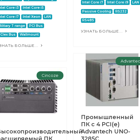
Intel Core i7
Intel Core i9
LAN
ntel Core i3
Intel Core i5
Passive Cooling
RS232
ntel Core i7
Intel Xeon
LAN
RS485
ilitary T range
PCI Bus
УЗНАТЬ БОЛЬШЕ...
CIex Bus
Wallmount
ЗНАТЬ БОЛЬШЕ...
Advante
Cincoze
Промышленный
ПК с 4 PCI(e)
Высокопроизводительный
Advantech UNO-
расширяемый ПК
3285C