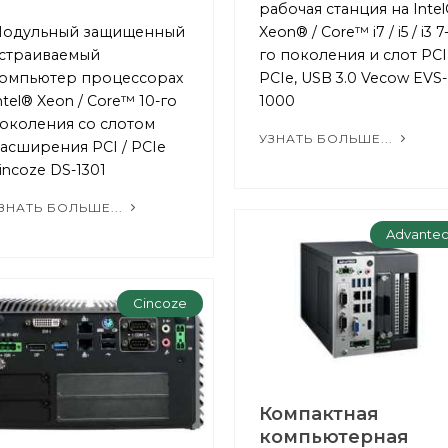
рабочая станция на Inte
одульный защищенный
Xeon® / Core™ i7 / i5 / i3 7
страиваемый
го поколения и слот PCI
омпьютер процессорах
PCIe, USB 3.0 Vecow EVS-
ntel® Xeon / Core™ 10-го
1000
околения со слотом
УЗНАТЬ БОЛЬШЕ...
асширения PCI / PCIe
incoze DS-1301
ЗНАТЬ БОЛЬШЕ...
Advante
Cincoze
Компактная
компьютерная