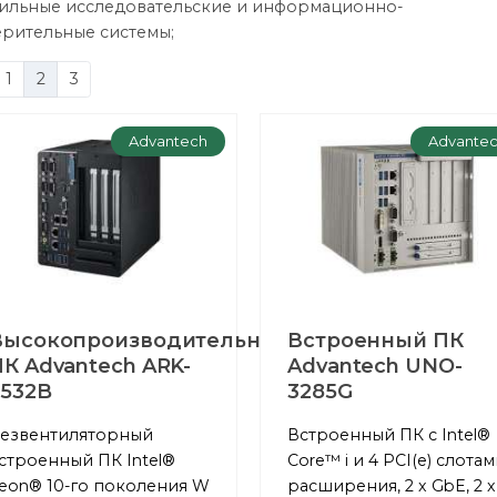
ильные исследовательские и информационно-
рительные системы;
1
2
3
Advantech
Advante
Высокопроизводительный
Встроенный ПК
К Advantech ARK-
Advantech UNO-
3532B
3285G
езвентиляторный
Встроенный ПК с Intel®
строенный ПК Intel®
Core™ i и 4 PCI(e) слота
eon® 10-го поколения W
расширения, 2 x GbE, 2 x