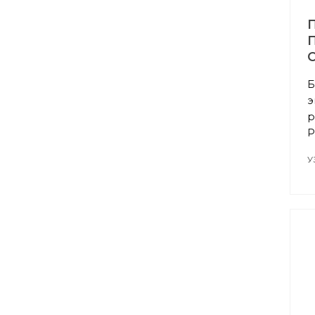
C
Б
э
р
P
У