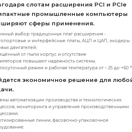
агодаря слотам расширения PCI и PCIe
мпактные промышленные компьютеры
сширяют сферы применения.
мный выбор традицонных плат расширения -
опортовые и интерфейсные платы, АЦП и ЦАП, экодеры
вых двигателей;
щённый от пыли корпус и отсутствие
иляторов повышают надежность системы;
лосуточный режим и рабочая температура от – 25 до +60 °
йдется экономичное решение для любо
ачи.
емы автоматизации производства и технологических
ессов, мониторинга и управления производственными
ессами;
тизированные линии, фасовочно-упаковочное
рудование;