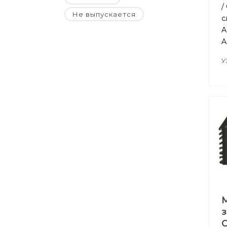
/
Не выпускается
с
A
A
У
C