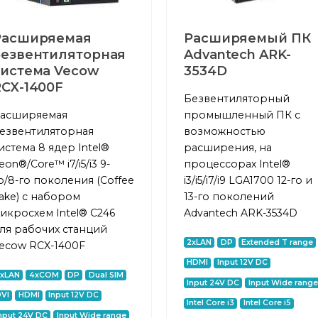
Расширяемая
Расширяемый ПК
безвентиляторная
Advantech ARK-
система Vecow
3534D
RCX-1400F
Безвентиляторный
асширяемая
промышленный ПК с
езвентиляторная
возможностью
истема 8 ядер Intel®
расширения, на
eon®/Core™ i7/i5/i3 9-
процессорах Intel®
о/8-го поколения (Coffee
i3/i5/i7/i9 LGA1700 12-го и
ake) с набором
13-го поколений
икросхем Intel® C246
Advantech ARK-3534D
ля рабочих станций
2xLAN
DP
Extended T range
ecow RCX-1400F
HDMI
Input 12V DC
2xLAN
4xCOM
DP
Dual SIM
Input 24V DC
Input Wide range
VI
HDMI
Input 12V DC
Intel Core i3
Intel Core i5
nput 24V DC
Input Wide range