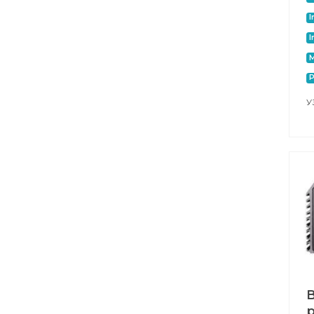
I
I
M
P
У