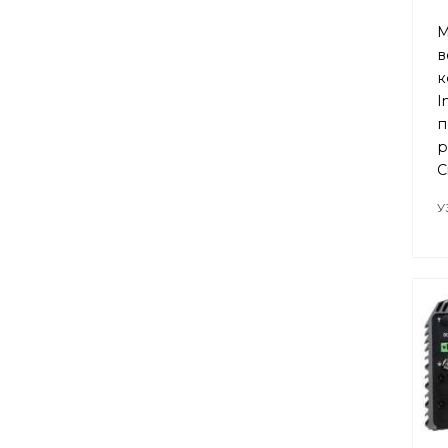
М
в
к
I
п
р
C
У