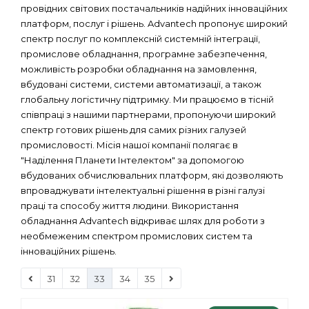
провідних світових постачальників надійних інноваційних
платформ, послуг і рішень. Advantech пропонує широкий
спектр послуг по комплексній системній інтеграції,
промислове обладнання, програмне забезпечення,
можливість розробки обладнання на замовлення,
вбудовані системи, системи автоматизації, а також
глобальну логістичну підтримку. Ми працюємо в тісній
співпраці з нашими партнерами, пропонуючи широкий
спектр готових рішень для самих різних галузей
промисловості. Місія нашої компанії полягає в
"Наділення Планети Інтелектом" за допомогою
вбудованих обчислювальних платформ, які дозволяють
впроваджувати інтелектуальні рішення в різні галузі
праці та способу життя людини. Використання
обладнання Advantech відкриває шлях для роботи з
необмеженим спектром промислових систем та
інноваційних рішень.
31
32
33
34
35