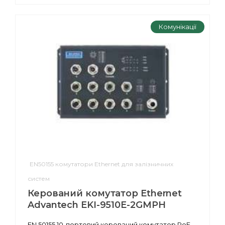
Комунікації
EN50155 комутатори Ethernet для залізничних
систем
Керований комутатор Ethernet
Advantech EKI-9510E-2GMPH
EN 50155 10-портовий керований комутатор PoE