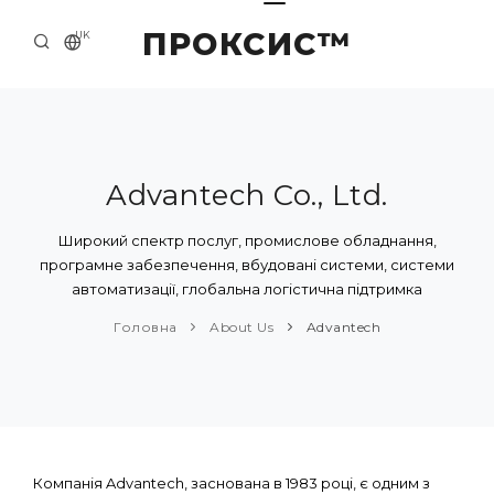
ПРОКСИС™
UK
ГОЛОВНА
КОНТАКТИ
ПРО НАС
Advantech Co., Ltd.
ПРИКЛАДИ ТА РІШЕННЯ
Широкий спектр послуг, промислове обладнання,
програмне забезпечення, вбудовані системи, системи
КАТАЛОГ ПРОДУКЦІЇ
автоматизації, глобальна логістична підтримка
НОВИНИ
Головна
About Us
Advantech
Компанія Advantech, заснована в 1983 році, є одним з