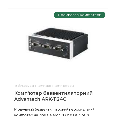
Промислові комп'ютери
Вбудовувані компактні комп'ютери
Комп'ютер безвентиляторний
Advantech ARK-1124C
Модульний безвентиляторний персональний
комп'ютер на Intel Celeron N3350 DC SoC з