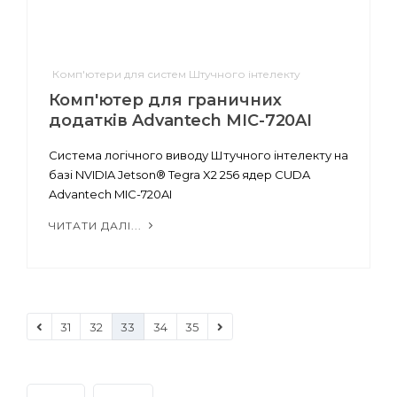
Комп'ютери для систем Штучного інтелекту
Комп'ютер для граничних
додатків Advantech MIC-720AI
Система логічного виводу Штучного інтелекту на
базі NVIDIA Jetson® Tegra X2 256 ядер CUDA
Advantech MIC-720AI
ЧИТАТИ ДАЛІ...
31
32
33
34
35