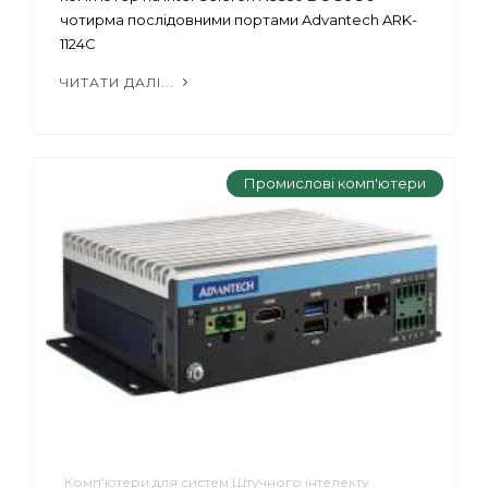
чотирма послідовними портами Advantech ARK-
1124C
ЧИТАТИ ДАЛІ...
Промислові комп'ютери
Комп'ютери для систем Штучного інтелекту