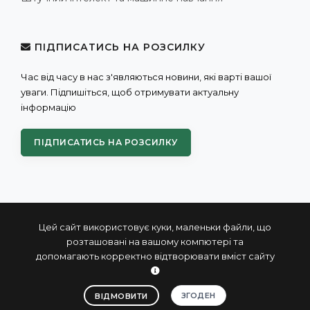
ПІДПИСАТИСЬ НА РОЗСИЛКУ
Час від часу в нас з'являються новини, які варті вашої
уваги. Підпишіться, щоб отримувати актуальну
інформацію
ПІДПИСАТИСЬ НА РОЗСИЛКУ
Цей сайт використовує куки, маленьки файли, що
розташовані на вашому компютері та
допомагають корректно відтворювати вміст сайту
© 2004 - 2026 ПРОКСИС™ - промислові комп'ютери та
системи
ЗГОДЕН
ВІДМОВИТИ