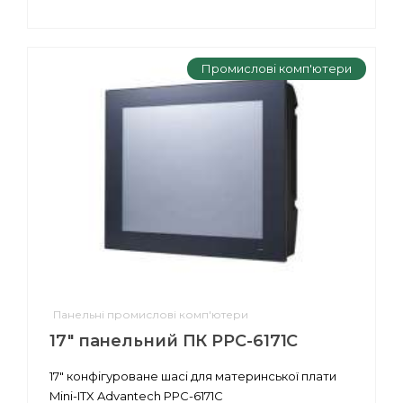
Промислові комп'ютери
Панельні промислові комп'ютери
17" панельний ПК PPC-6171С
17" конфігуроване шасі для материнської плати
Mini-ITX Advantech PPC-6171С