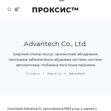
ПРОКСИС™
UK
ГОЛОВНА
КОНТАКТИ
ПРО НАС
Advantech Co., Ltd.
ПРИКЛАДИ ТА РІШЕННЯ
Широкий спектр послуг, промислове обладнання,
програмне забезпечення, вбудовані системи, системи
КАТАЛОГ ПРОДУКЦІЇ
автоматизації, глобальна логістична підтримка
НОВИНИ
Головна
About Us
Advantech
Компанія Advantech, заснована в 1983 році, є одним з