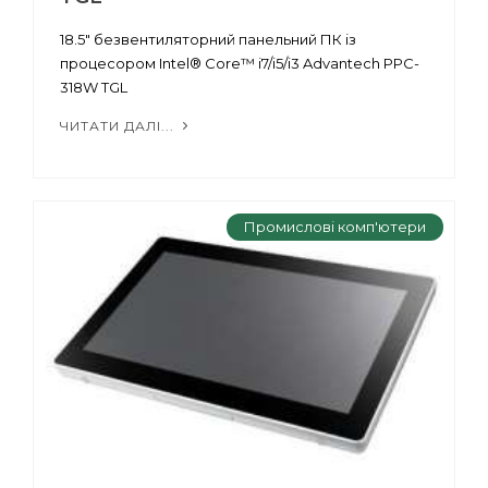
18.5" безвентиляторний панельний ПК із
процесором Intel® Core™ i7/i5/i3 Advantech PPC-
318W TGL
ЧИТАТИ ДАЛІ...
Промислові комп'ютери