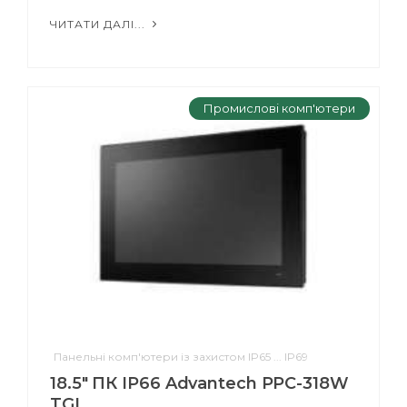
ЧИТАТИ ДАЛІ...
Промислові комп'ютери
Панельні комп'ютери із захистом IP65 ... IP69
18.5" ПК IP66 Advantech PPC-318W
TGL