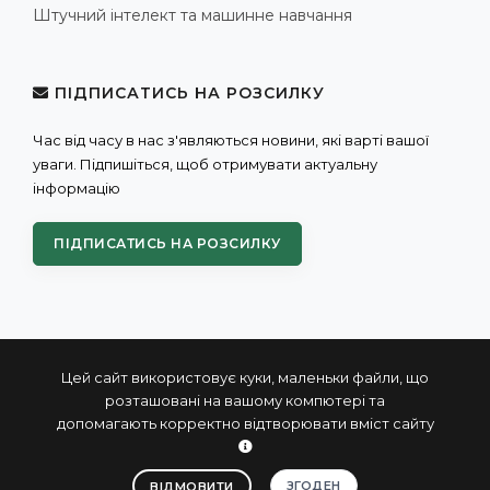
Штучний інтелект та машинне навчання
ПІДПИСАТИСЬ НА РОЗСИЛКУ
Час від часу в нас з'являються новини, які варті вашої
уваги. Підпишіться, щоб отримувати актуальну
інформацію
ПІДПИСАТИСЬ НА РОЗСИЛКУ
Цей сайт використовує куки, маленьки файли, що
розташовані на вашому компютері та
допомагають корректно відтворювати вміст сайту
© 2004 - 2026 ПРОКСИС™ - промислові комп'ютери та
системи
ЗГОДЕН
ВІДМОВИТИ