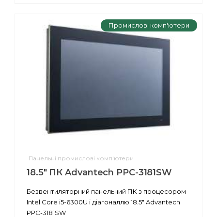
Промислові комп'ютери
Панельні промислові комп'ютери
18.5" ПК Advantech PPC-3181SW
Безвентиляторний панельний ПК з процесором
Intel Core i5-6300U і діагоналлю 18.5" Advantech
PPC-3181SW