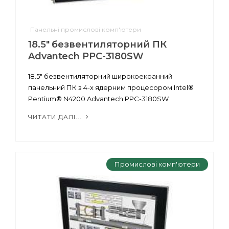
Панельні промислові комп'ютери
18.5" безвентиляторний ПК
Advantech PPC-3180SW
18.5" безвентиляторний широкоекранний
панельний ПК з 4-х ядерним процесором Intel®
Pentium® N4200 Advantech PPC-3180SW
ЧИТАТИ ДАЛІ...
Промислові комп'ютери