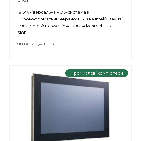
18.5" універсальна POS-система з
широкоформатним екраном 16: 9 на Intel® BayTrail
J1900 / Intel® Haswell i5-4300U Advantech UTC-
318P
ЧИТАТИ ДАЛІ...
Промислові комп'ютери