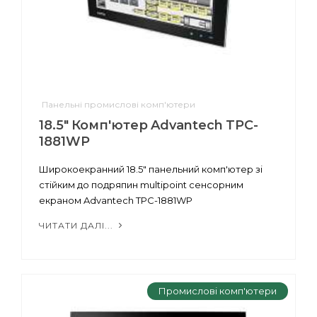
Панельні промислові комп'ютери
18.5" Комп'ютер Advantech TPC-
1881WP
Широкоекранний 18.5" панельний комп'ютер зі
стійким до подряпин multipoint сенсорним
екраном Advantech TPC-1881WP
ЧИТАТИ ДАЛІ...
Промислові комп'ютери