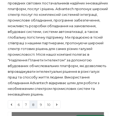
провідних світових постачальників надійних інноваційних
платформ, послуг і рішень. Advantech пропонує широкий
спектр послуг по комплексній системній інтеграції,
промислове обладнання, програмне забезпечення,
можливість розробки обладнання на замовлення,
вбудовані системи, системи автоматизації, а також
глобальну логістичну підтримку. Ми працюємо в тісній
співпраці з нашими партнерами, пропонуючи широкий
спектр готових рішень для самих різних галузей
промисловості. Місія нашої компанії полягає в
"Наділення Планети Інтелектом" за допомогою
вбудованих обчислювальних платформ, які дозволяють
впроваджувати інтелектуальні рішення в різні галузі
праці та способу життя людини. Використання
обладнання Advantech відкриває шлях для роботи з
необмеженим спектром промислових систем та
інноваційних рішень.
6
7
8
9
10