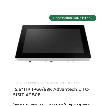
Промислові комп'ютери
Панельні комп'ютери із захистом IP65 ... IP69
15.6" ПК IP66/69K Advantech UTC-
515IT-ATB0E
Універсальний сенсорний комп'ютер з екраном