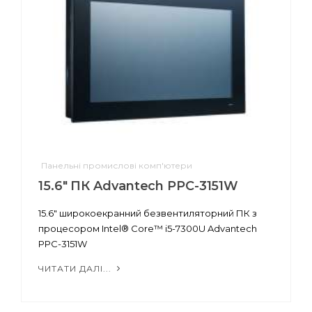
Панельні промислові комп'ютери
15.6" ПК Advantech PPC-3151W
15.6" широкоекранний безвентиляторний ПК з
процесором Intel® Core™ i5-7300U Advantech
PPC-3151W
ЧИТАТИ ДАЛІ...