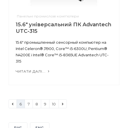
Панельні промислові комп'ютери
15.6" універсальний ПК Advantech
UTC-315
15.6" промышленный сенсорный компьютер на
Intel Celeron® J1900, Core™ i5-6300U, Pentium®
N4200E і Intel® Core™ i5-8365UE Advantech UTC-
315
ЧИТАТИ ДАЛІ...
6
7
8
9
10
РУС
ENG