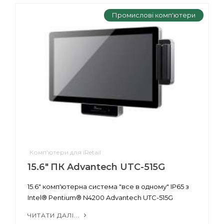
Промислові комп'ютери
Комп'ютери для iRetail
15.6" ПК Advantech UTC-515G
15.6" комп'ютерна система "все в одному" IP65 з
Intel® Pentium® N4200 Advantech UTC-515G
ЧИТАТИ ДАЛІ...