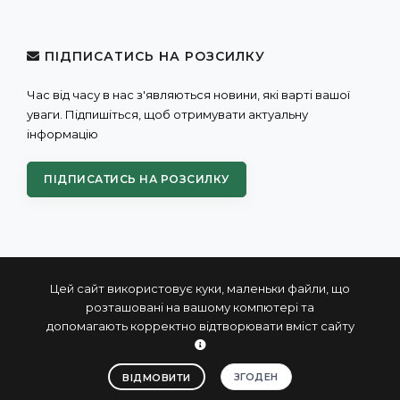
ПІДПИСАТИСЬ НА РОЗСИЛКУ
Час від часу в нас з'являються новини, які варті вашої
уваги. Підпишіться, щоб отримувати актуальну
інформацію
ПІДПИСАТИСЬ НА РОЗСИЛКУ
Цей сайт використовує куки, маленьки файли, що
розташовані на вашому компютері та
допомагають корректно відтворювати вміст сайту
© 2004 - 2026 ПРОКСИС™ - промислові комп'ютери та
системи
ЗГОДЕН
ВІДМОВИТИ