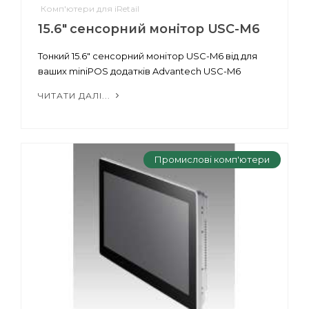
Комп'ютери для iRetail
15.6" сенсорний монітор USC-M6
Тонкий 15.6" сенсорний монітор USC-M6 від для
ваших miniPOS додатків Advantech USC-M6
ЧИТАТИ ДАЛІ...
Промислові комп'ютери