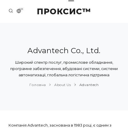
ПРОКСИС™
UK
ГОЛОВНА
КОНТАКТИ
ПРО НАС
Advantech Co., Ltd.
ПРИКЛАДИ ТА РІШЕННЯ
Широкий спектр послуг, промислове обладнання,
програмне забезпечення, вбудовані системи, системи
КАТАЛОГ ПРОДУКЦІЇ
автоматизації, глобальна логістична підтримка
НОВИНИ
Головна
About Us
Advantech
Компанія Advantech, заснована в 1983 році, є одним з