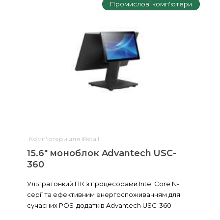
Промислові комп'ютери
Комп'ютери для iRetail
15.6" моноблок Advantech USC-
360
Ультратонкий ПК з процесорами Intel Core N-
серії та ефективним енергоспоживанням для
сучасних POS-додатків Advantech USC-360