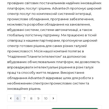
провідних світових постачальників надійних інноваційних
платформ, послуг і рішень. Advantech пропонує широкий
спектр послуг по комплексній системній інтеграції,
промислове обладнання, програмне забезпечення,
можливість розробки обладнання на замовлення,
вбудовані системи, системи автоматизації, а також
глобальну логістичну підтримку. Ми працюємо в тісній
співпраці з нашими партнерами, пропонуючи широкий
спектр готових рішень для самих різних галузей
промисловості. Місія нашої компанії полягає в
"Наділення Планети Інтелектом" за допомогою
вбудованих обчислювальних платформ, які дозволяють
впроваджувати інтелектуальні рішення в різні галузі
праці та способу життя людини. Використання
обладнання Advantech відкриває шлях для роботи з
необмеженим спектром промислових систем та
інноваційних рішень.
6
7
8
9
10