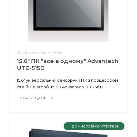
Комп'ютери для iRetail
15.6" ПК "все в одному" Advantech
UTC-515D
15.6" універсальний сенсорний ПК з процесором
Intel® Celeron® J1900 Advantech UTC-515D
ЧИТАТИ ДАЛІ...
Промислові комп'ютери