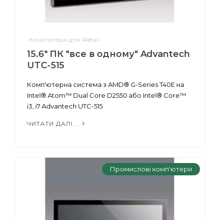
Комп'ютери для iRetail
15.6" ПК "все в одному" Advantech
UTC-515
Комп'ютерна система з AMD® G-Series T40E на
Intel® Atom™ Dual Core D2550 або Intel® Core™
i3, i7 Advantech UTC-515
ЧИТАТИ ДАЛІ...
Промислові комп'ютери