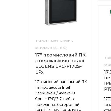
Панельні комп'ютери із
захистом IP65 ... IP69
17" промисловий ПК
Пан
з нержавіючої сталі
захи
ELGENS LPC-P170S-
LPx
17.
не
17" ємнісний панельний ПК
IP
на процесорі Intel
P1
KabyLake-U/Skylake-U
Core™ i7/i5/i3 7-го/6-го
17.
покоління, 6-сторонній
тач
IP66 ELGENS LPC-P170S-
ста