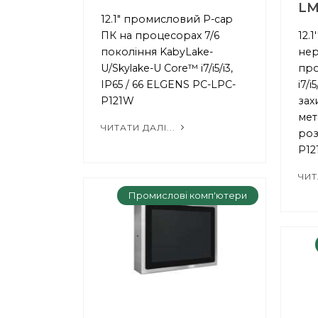
LM
12.1" промисловий P-cap
ПК на процесорах 7/6
12.
покоління KabyLake-
нер
U/Skylake-U Core™ i7/i5/i3,
про
IP65 / 66 ELGENS PC-LPC-
i7/i
P121W
зах
мет
ЧИТАТИ ДАЛІ...
роз
P12
ЧИТ
Промислові комп'ютери