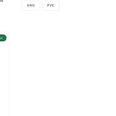
як
ENG
РУС
ри