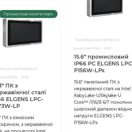
Промислові комп'ютери
Панельні комп'ютери із
захистом IP65 ... IP69
15.6" промисловий
IP66 PC ELGENS LPC
ельні комп'ютери із
P156W-LPx
стом IP65 ... IP69
15.6" панельний ПК з
3" ПК з
нержавіючої сталі на Intel
ржавіючої сталі
KabyLake-U/Skylake-U
66 ELGENS LPC-
Core™ i7/i5/i3 6/7 поколінн
73W-LP
широкий діапазон вхідно
напруги ELGENS LPC-
3" ПК з ємнісним
P156W-LPx
скрином, з нержавіючої
лі, на процесорі Intel