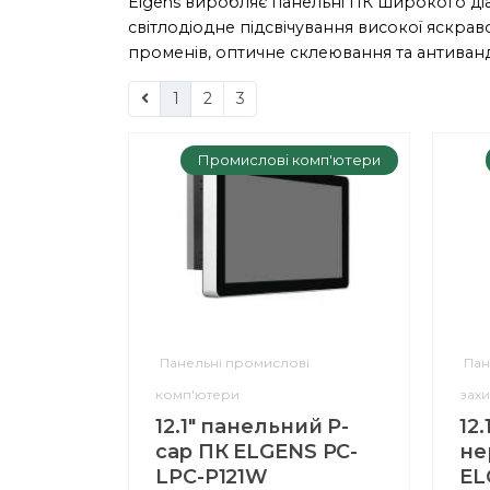
Elgens виробляє панельні ПК широкого ді
світлодіодне підсвічування високої яскравос
променів, оптичне склеювання та антиванда
1
2
3
Промислові комп'ютери
Панельні промислові
Пан
комп'ютери
захи
12.1" панельний P-
12.
cap ПК ELGENS PC-
не
LPC-P121W
EL