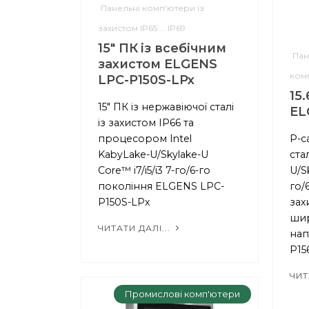
Панельні комп'ютери із
захистом IP65 ... IP69
15" ПК із всебічним
Пан
захистом ELGENS
ком
LPC-P150S-LPx
15
15" ПК із нержавіючої сталі
EL
із захистом IP66 та
процесором Intel
P-c
KabyLake-U/Skylake-U
ста
Core™ i7/i5/i3 7-го/6-го
U/Sk
покоління ELGENS LPC-
го/
P150S-LPx
зах
шир
ЧИТАТИ ДАЛІ...
нап
P1
ЧИТ
Промислові комп'ютери