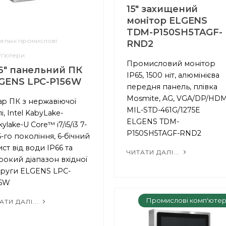
15" захищений
монітор ELGENS
TDM-P150SH5TAGF-
ельні промислові
RND2
п'ютери
Промисловий монітор
.6" панельний ПК
IP65, 1500 ніт, алюмінієва
GENS LPC-P156W
передня панель, плівка
Mosmite, AG, VGA/DP/HDM
ap ПК з нержавіючої
MIL-STD-461G/1275E
лі, Intel KabyLake-
ELGENS TDM-
ylake-U Core™ i7/i5/i3 7-
P150SH5TAGF-RND2
6-го покоління, 6-бічний
ист від води IP66 та
ЧИТАТИ ДАЛІ...
окий діапазон вхідної
руги ELGENS LPC-
56W
Промислові комп'юте
АТИ ДАЛІ...