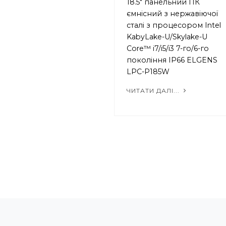
18.5" панельний ПК
ємнісний з нержавіючої
сталі з процесором Intel
KabyLake-U/Skylake-U
Core™ i7/i5/i3 7-го/6-го
покоління IP66 ELGENS
LPC-P185W
ЧИТАТИ ДАЛІ...