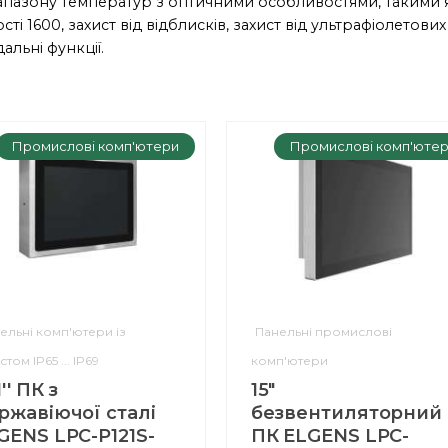
апазону температур з оптичними особливостями, такими 
ті 1600, захист від відблисків, захист від ультрафіолетових
льні функції.
Промислові комп'ютери
Промислові комп'юте
ельні комп'ютери із
Панельні промислові
стом IP65 ... IP69
комп'ютери
1'' ПК з
15"
ржавіючої сталі
безвентиляторний
GENS LPC-P121S-
ПК ELGENS LPC-