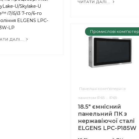
ЧИТАТИ ДАЛІ...
yLake-U/Skylake-U
™ i7/i5/i3 7-го/6-го
оління ELGENS LPC-
73W-LP
Промислові комп'юте
АТИ ДАЛІ...
Панельні комп'ютери із
захистом IP65 ... IP69
18.5" ємнісний
панельний ПК з
нержавіючої сталі
ELGENS LPC-P185W