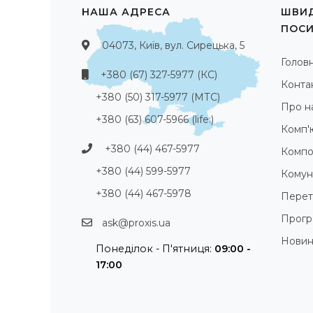
НАША АДРЕСА
ШВИД
ПОС
04073, Київ, вул. Сирецька, 5
Голов
+380 (67) 327-5977 (КС)
Конта
+380 (50) 317-5977 (МТС)
Про н
+380 (63) 607-5966 (life:)
Комп'
+380 (44) 467-5977
Компо
+380 (44) 599-5977
Комуні
+380 (44) 467-5978
Перет
Прогр
ask@proxis.ua
Нови
Понеділок - П'ятниця:
09:00 -
17:00