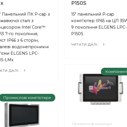
x
P150S
1'' Панельний ПК P-cap з
15" панельний P-cap
жавіючої сталі з
комп'ютер IP65 на ЦП 35
цесором Intel Core™
9 покоління ELGENS LPC-
5/i3 7-го покоління,
P150S
ист IP66 з 6 сторін,
ЧИТАТИ ДАЛІ...
алеві водонепроникні
'єми ELGENS LPC-
1S-LMx
АТИ ДАЛІ...
Компонен
Промислові комп'ютери
Промислові монітори