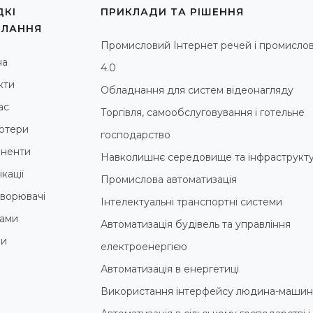
КІ
ПРИКЛАДИ ТА РІШЕННЯ
ИЛАННЯ
Промисловий Інтернет речей і промислов
на
4.0
кти
Обладнання для систем відеонагляду
ас
Торгівля, самообслуговування і готельне
ютери
господарство
ненти
Навколишнє середовище та інфраструкт
кації
Промислова автоматизація
ворювачі
Інтелектуальні транспортні системи
ами
Автоматизація будівель та управління
ни
електроенергією
Автоматизація в енергетиці
Використання інтерфейсу людина-машин