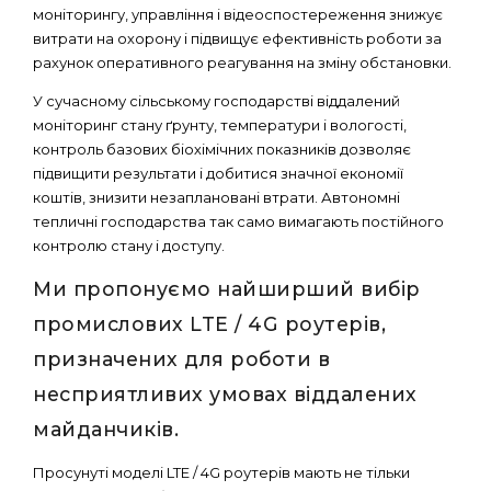
моніторингу, управління і відеоспостереження знижує
витрати на охорону і підвищує ефективність роботи за
рахунок оперативного реагування на зміну обстановки.
У сучасному сільському господарстві віддалений
моніторинг стану ґрунту, температури і вологості,
контроль базових біохімічних показників дозволяє
підвищити результати і добитися значної економії
коштів, знизити незаплановані втрати. Автономні
тепличні господарства так само вимагають постійного
контролю стану і доступу.
Ми пропонуємо найширший вибір
промислових LTE / 4G роутерів,
призначених для роботи в
несприятливих умовах віддалених
майданчиків.
Просунуті моделі LTE / 4G роутерів мають не тільки