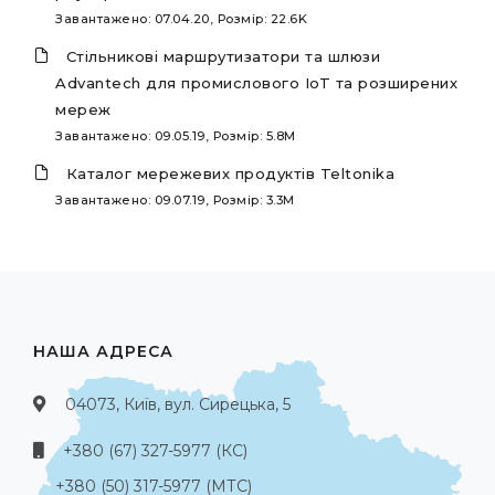
Завантажено: 07.04.20, Розмір: 22.6K
Стільникові маршрутизатори та шлюзи
Advantech для промислового IoT та розширених
мереж
Завантажено: 09.05.19, Розмір: 5.8M
Каталог мережевих продуктів Teltonika
Завантажено: 09.07.19, Розмір: 3.3M
НАША АДРЕСА
04073, Київ, вул. Сирецька, 5
+380 (67) 327-5977 (КС)
+380 (50) 317-5977 (МТС)