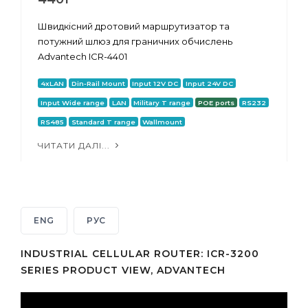
Швидкісний дротовий маршрутизатор та
потужний шлюз для граничних обчислень
Advantech ICR-4401
4xLAN
Din-Rail Mount
Input 12V DC
Input 24V DC
Input Wide range
LAN
Military T range
POE ports
RS232
RS485
Standard T range
Wallmount
ЧИТАТИ ДАЛІ...
ENG
РУС
INDUSTRIAL CELLULAR ROUTER: ICR-3200
SERIES PRODUCT VIEW, ADVANTECH