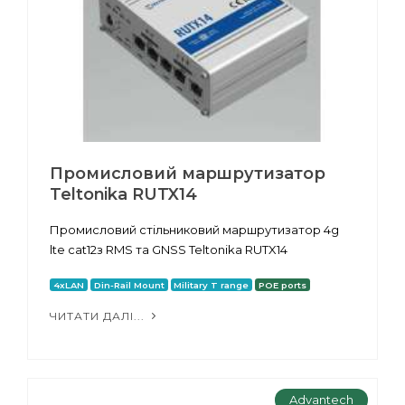
Промисловий маршрутизатор
Teltonika RUTX14
Промисловий стільниковий маршрутизатор 4g
lte cat12з RMS та GNSS Teltonika RUTX14
4xLAN
Din-Rail Mount
Military T range
POE ports
ЧИТАТИ ДАЛІ...
Advantech