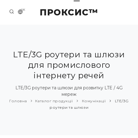
ПРОКСИС™
UK
ГОЛОВНА
КОНТАКТИ
ПРО НАС
LTE/3G роутери та шлюзи
для промислового
ПРИКЛАДИ ТА РІШЕННЯ
інтернету речей
КАТАЛОГ ПРОДУКЦІЇ
LTE/3G роутери та шлюзи для розвитку LTE / 4G
НОВИНИ
мереж
Головна
Каталог продукції
Комунікації
LTE/3G
роутери та шлюзи