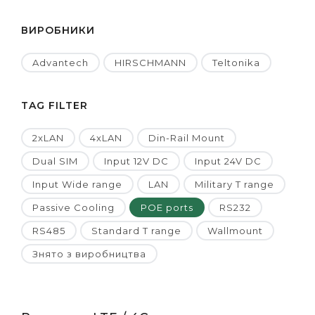
ВИРОБНИКИ
Advantech
HIRSCHMANN
Teltonika
TAG FILTER
2xLAN
4xLAN
Din-Rail Mount
Dual SIM
Input 12V DC
Input 24V DC
Input Wide range
LAN
Military T range
Passive Cooling
POE ports
RS232
RS485
Standard T range
Wallmount
Знято з виробництва