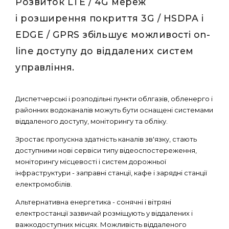
Розвиток LTE / 4G мереж
і розширення покриття 3G / HSDPA і
EDGE / GPRS збільшує можливості on-
line доступу до віддалених систем
управління.
Диспетчерські і розподільні пункти облгазів, обленерго і
районних водоканалів можуть бути оснащені системами
віддаленого доступу, моніторингу та обліку.
Зростає пропускна здатність каналів зв'язку, стають
доступними нові сервіси типу відеоспостереження,
моніторингу місцевості і систем дорожньої
інфраструктури - заправні станції, кафе і зарядні станції
електромобілів.
Альтернативна енергетика - сонячні і вітряні
електростанції зазвичай розміщують у віддалених і
важкодоступних місцях. Можливість віддаленого