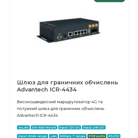
Шлюз для граничних обчислень
Advantech ICR-4434
Високошвидкісний маршрутизатор 4G та
потужний шлюз для граничних обчислень
Advantech ICR-4434
4xLAN
Din-Rail Mount
Input 12V DC
Input 24V DC
Input Wide range
LAN
Military T range
POE ports
RS232