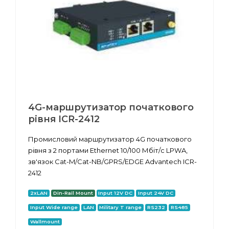
4G-маршрутизатор початкового
рівня ICR-2412
Промисловий маршрутизатор 4G початкового
рівня з 2 портами Ethernet 10/100 Мбіт/с LPWA,
зв'язок Cat-M/Cat-NB/GPRS/EDGE Advantech ICR-
2412
2xLAN
Din-Rail Mount
Input 12V DC
Input 24V DC
Input Wide range
LAN
Military T range
RS232
RS485
Wallmount