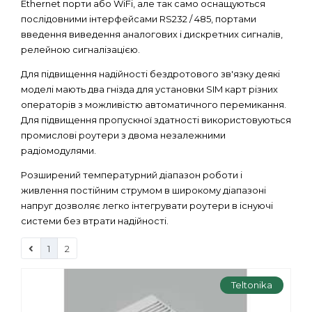
Ethernet порти або WiFi, але так само оснащуються
послідовними інтерфейсами RS232 / 485, портами
введення виведення аналогових і дискретних сигналів,
релейною сигналізацією.
Для підвищення надійності бездротового зв'язку деякі
моделі мають два гнізда для установки SIM карт різних
операторів з можливістю автоматичного перемикання.
Для підвищення пропускної здатності використовуються
промислові роутери з двома незалежними
радіомодулями.
Розширений температурний діапазон роботи і
живлення постійним струмом в широкому діапазоні
напруг дозволяє легко інтегрувати роутери в існуючі
системи без втрати надійності.
1
2
Teltonika