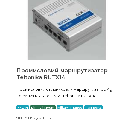
Промисловий маршрутизатор
Teltonika RUTX14
Промисловий стільниковий маршрутизатор 4g
lte cat12з RMS та GNSS Teltonika RUTX14
4xLAN
Din-Rail Mount
Military T range
POE ports
ЧИТАТИ ДАЛІ...