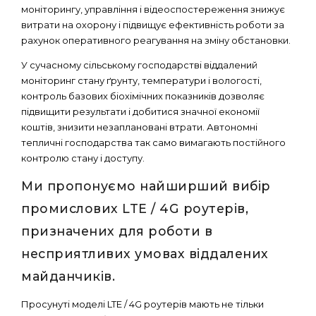
моніторингу, управління і відеоспостереження знижує
витрати на охорону і підвищує ефективність роботи за
рахунок оперативного реагування на зміну обстановки.
У сучасному сільському господарстві віддалений
моніторинг стану ґрунту, температури і вологості,
контроль базових біохімічних показників дозволяє
підвищити результати і добитися значної економії
коштів, знизити незаплановані втрати. Автономні
тепличні господарства так само вимагають постійного
контролю стану і доступу.
Ми пропонуємо найширший вибір
промислових LTE / 4G роутерів,
призначених для роботи в
несприятливих умовах віддалених
майданчиків.
Просунуті моделі LTE / 4G роутерів мають не тільки