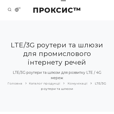
ПРОКСИС™
UK
ГОЛОВНА
КОНТАКТИ
ПРО НАС
LTE/3G роутери та шлюзи
для промислового
ПРИКЛАДИ ТА РІШЕННЯ
інтернету речей
КАТАЛОГ ПРОДУКЦІЇ
LTE/3G роутери та шлюзи для розвитку LTE / 4G
НОВИНИ
мереж
Головна
Каталог продукції
Комунікації
LTE/3G
роутери та шлюзи