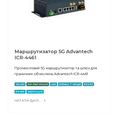
Маршрутизатор 5G Advantech
ICR-4461
Промисловий 5G маршрутизатор та шлюз для
граничних обчислень Advantech ICR-4461
4xLAN
Din-Rail Mount
LAN
Military T range
RS232
RS485
Wallmount
ЧИТАТИ ДАЛІ...