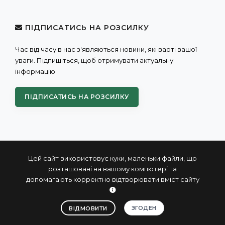
ПІДПИСАТИСЬ НА РОЗСИЛКУ
Час від часу в нас з'являються новини, які варті вашої
уваги. Підпишіться, щоб отримувати актуальну
інформацію
ПІДПИСАТИСЬ НА РОЗСИЛКУ
Цей сайт використовує куки, маленьки файли, що
розташовані на вашому компютері та
допомагають корректно відтворювати вміст сайту
© 2004 - 2026 ПРОКСИС™ - промислові комп'ютери та
системи
ЗГОДЕН
ВІДМОВИТИ