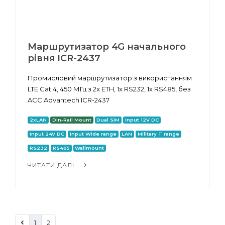
Маршрутизатор 4G начального
рівня ICR-2437
Промисловий маршрутизатор з використанням
LTE Cat.4, 450 МГц з 2x ETH, 1x RS232, 1x RS485, без
ACC Advantech ICR-2437
2xLAN
Din-Rail Mount
Dual SIM
Input 12V DC
Input 24V DC
Input Wide range
LAN
Military T range
RS232
RS485
Wallmount
ЧИТАТИ ДАЛІ...
1
2