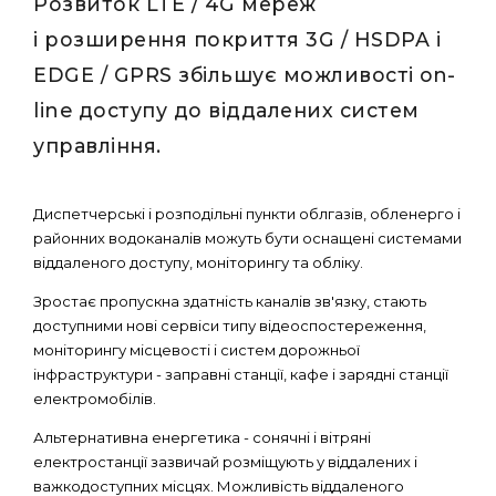
Розвиток LTE / 4G мереж
і розширення покриття 3G / HSDPA і
EDGE / GPRS збільшує можливості on-
line доступу до віддалених систем
управління.
Диспетчерські і розподільні пункти облгазів, обленерго і
районних водоканалів можуть бути оснащені системами
віддаленого доступу, моніторингу та обліку.
Зростає пропускна здатність каналів зв'язку, стають
доступними нові сервіси типу відеоспостереження,
моніторингу місцевості і систем дорожньої
інфраструктури - заправні станції, кафе і зарядні станції
електромобілів.
Альтернативна енергетика - сонячні і вітряні
електростанції зазвичай розміщують у віддалених і
важкодоступних місцях. Можливість віддаленого