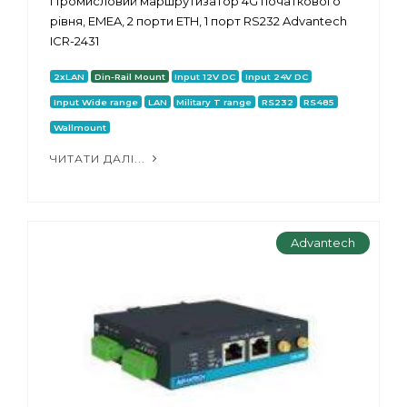
Промисловий маршрутизатор 4G початкового
рівня, EMEA, 2 порти ETH, 1 порт RS232 Advantech
ICR-2431
2xLAN
Din-Rail Mount
Input 12V DC
Input 24V DC
Input Wide range
LAN
Military T range
RS232
RS485
Wallmount
ЧИТАТИ ДАЛІ...
Advantech