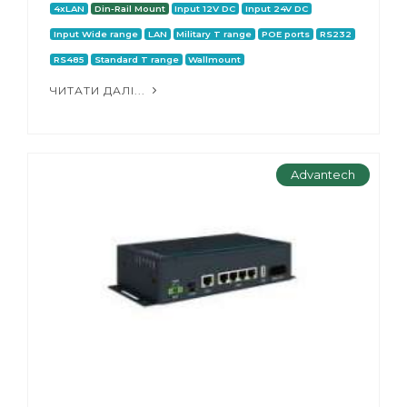
4xLAN
Din-Rail Mount
Input 12V DC
Input 24V DC
Input Wide range
LAN
Military T range
POE ports
RS232
RS485
Standard T range
Wallmount
ЧИТАТИ ДАЛІ...
Advantech