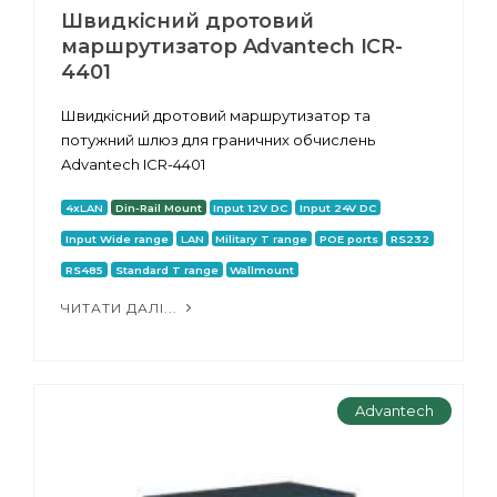
Швидкісний дротовий
маршрутизатор Advantech ICR-
4401
Швидкісний дротовий маршрутизатор та
потужний шлюз для граничних обчислень
Advantech ICR-4401
4xLAN
Din-Rail Mount
Input 12V DC
Input 24V DC
Input Wide range
LAN
Military T range
POE ports
RS232
RS485
Standard T range
Wallmount
ЧИТАТИ ДАЛІ...
Advantech