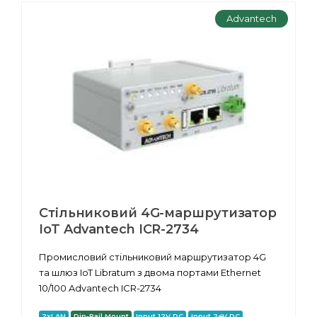
Advantech
Стільниковий 4G-маршрутизатор
IoT Advantech ICR-2734
Промисловий стільниковий маршрутизатор 4G
та шлюз IoT Libratum з двома портами Ethernet
10/100 Advantech ICR-2734
2xLAN
Din-Rail Mount
Input 12V DC
Input 24V DC