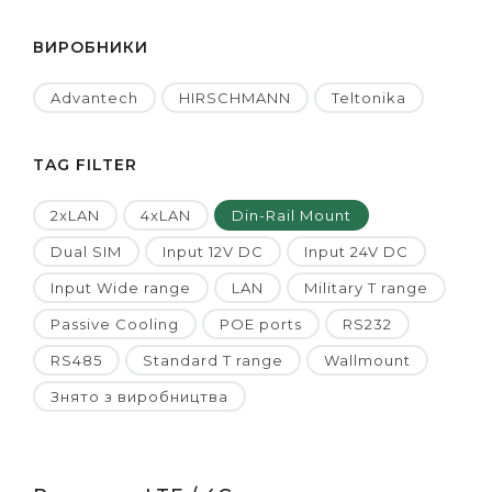
ВИРОБНИКИ
Advantech
HIRSCHMANN
Teltonika
TAG FILTER
2xLAN
4xLAN
Din-Rail Mount
Dual SIM
Input 12V DC
Input 24V DC
Input Wide range
LAN
Military T range
Passive Cooling
POE ports
RS232
RS485
Standard T range
Wallmount
Знято з виробництва