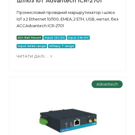
шлюз IoT Advantech ICR-2701
Промисловий провідний маршрутизатор і шлюз
IoT з 2 Ethernet 10/100, EMEA, 2 ETH, USB, метал, без
ACCAdvantech ICR-2701
Din-Rail Mount
Input 12V DC
Input 24V DC
Input Wide range
Military T range
ЧИТАТИ ДАЛІ...
Advantech