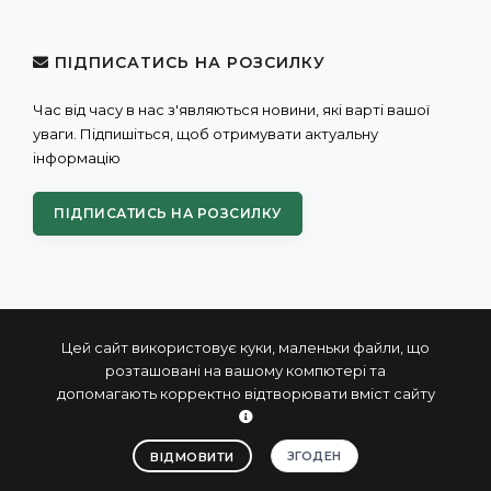
ПІДПИСАТИСЬ НА РОЗСИЛКУ
Час від часу в нас з'являються новини, які варті вашої
уваги. Підпишіться, щоб отримувати актуальну
інформацію
ПІДПИСАТИСЬ НА РОЗСИЛКУ
Цей сайт використовує куки, маленьки файли, що
розташовані на вашому компютері та
допомагають корректно відтворювати вміст сайту
© 2004 - 2026 ПРОКСИС™ - промислові комп'ютери та
системи
ЗГОДЕН
ВІДМОВИТИ