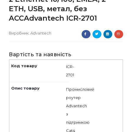
ETH, USB, метал, без
ACCAdvantech ICR-2701
Виробник:
Advantech
Вартість та наявність
ICR-
2701
Промисловий
роутер
Advantech
з
підтримкою
Cat4