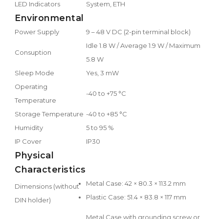
LED Indicators
System, ETH
Environmental
Power Supply
9 – 48 V DC (2-pin terminal block)
Idle 1.8 W / Average 1.9 W / Maximum
Consuption
5.8 W
Sleep Mode
Yes, 3 mW
Operating
-40 to +75 °C
Temperature
Storage Temperature
-40 to +85 °C
Humidity
5 to 95 %
IP Cover
IP30
Physical
Characteristics
Metal Case: 42 × 80.3 × 113.2 mm
Dimensions (without
Plastic Case: 51.4 × 83.8 × 117 mm
DIN holder)
Metal Case with grounding screw or