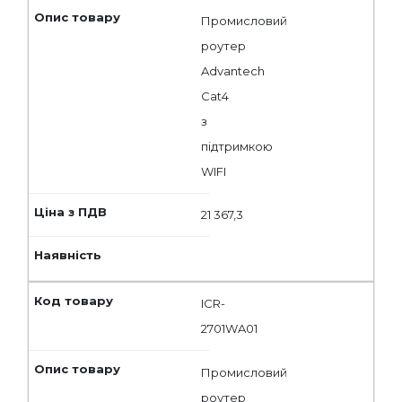
Промисловий
роутер
Advantech
Cat4
з
підтримкою
WIFI
21 367,3
ICR-
2701WA01
Промисловий
роутер