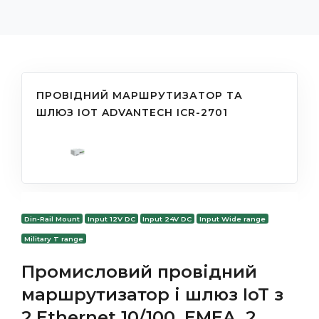
ПРОВІДНИЙ МАРШРУТИЗАТОР ТА
ШЛЮЗ IOT ADVANTECH ICR-2701
Din-Rail Mount
Input 12V DC
Input 24V DC
Input Wide range
Military T range
Промисловий провідний
маршрутизатор і шлюз IoT з
2 Ethernet 10/100, EMEA, 2