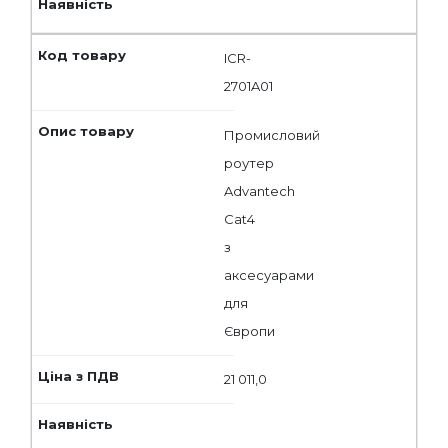
ICR-
2701A01
Промисловий
роутер
Advantech
Cat4
з
аксесуарами
для
Європи
21 011,0