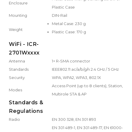
Enclosure
Plastic Case
Mounting
DIN-Rail
Metal Case: 230 g
Weight
Plastic Case: 170 g
WiFi - ICR-
2701Wxxxx
Antenna
1× R-SMA connector
Standards
IEEE802.11 ac/a/b/g/n 2.4 GHz / 5 GHz
Security
WPA, WPA2, WPA3, 802.1X
Access Point (up to 8 clients), Station,
Modes
Multirole STA & AP
Standards &
Regulations
Radio
EN 300 328, EN 301 893
EN 301 489-1, EN 301 489-17, EN 61000-