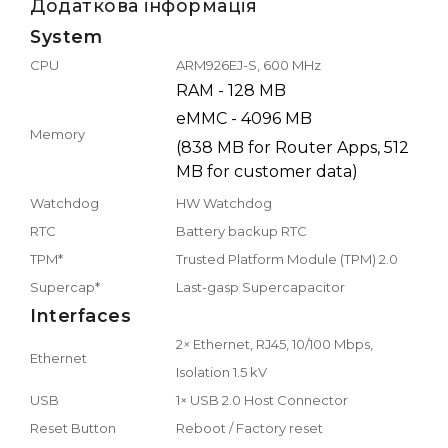
Додаткова інформація
System
CPU
ARM926EJ-S, 600 MHz
RAM - 128 MB
eMMC - 4096 MB
Memory
(838 MB for Router Apps, 512
MB for customer data)
Watchdog
HW Watchdog
RTC
Battery backup RTC
TPM*
Trusted Platform Module (TPM) 2.0
Supercap*
Last-gasp Supercapacitor
Interfaces
2× Ethernet, RJ45, 10/100 Mbps,
Ethernet
Isolation 1.5 kV
USB
1× USB 2.0 Host Connector
Reset Button
Reboot / Factory reset