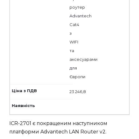
роутер
Advantech
Cat4
з
WIFI
та
аксесуарами
для
Європи
23 246,8
ICR-2701 є покращеним наступником
платформи Advantech LAN Router v2.