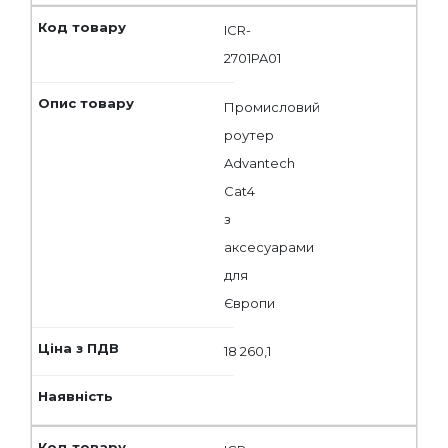
ICR-
2701PA01
Промисловий
роутер
Advantech
Cat4
з
аксесуарами
для
Європи
18 260,1