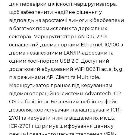
для перевірки цілісності маршрутизатора,
щоб забезпечити надійне рішення у
відповідь на зростаючі вимоги кібербезпеки
в багатьох промислових та державних
секторах. Маршрутизатор LAN ICR-2701
оснащений двома портами Ethernet 10/100 з
двома незалежними LAN/IP-адресами та
одним хост-портом USB 2.0. Доступний
додатковий вбудований WiFi 802.11 ac, a, b, g,
n з режимами AP, Client та Multirole.
Маршрутизатор працює під керуванням
відомої операційної системи Advantech ICR-
OS на базі Linux. Безпечний веб-інтерфейс
дозволяє користувачам налаштовувати ICR-
2701 та керувати ним із віддалених місць.
ICR-2701 підтримує шифрування даних у
режимі реального часу та створення VPN-