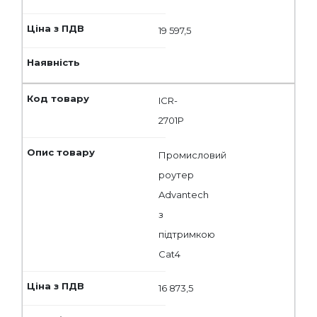
19 597,5
ICR-
2701P
Промисловий
роутер
Advantech
з
підтримкою
Cat4
16 873,5