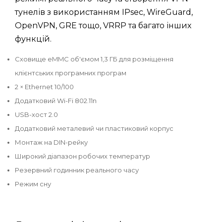
тунелів з використанням IPsec, WireGuard,
OpenVPN, GRE тощо, VRRP та багато інших
функцій.
Сховище eMMC об'ємом 1,3 ГБ для розміщення
клієнтських програмних програм
2 × Ethernet 10/100
Додатковий Wi-Fi 802.11n
USB-хост 2.0
Додатковий металевий чи пластиковий корпус
Монтаж на DIN-рейку
Широкий діапазон робочих температур
Резервний годинник реального часу
Режим сну