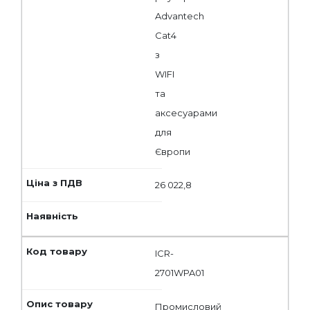
Advantech
Cat4
з
WIFI
та
аксесуарами
для
Європи
26 022,8
ICR-
2701WPA01
Промисловий