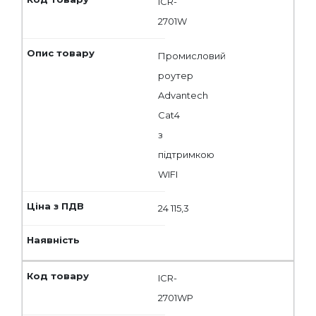
ICR-
2701W
Промисловий
роутер
Advantech
Cat4
з
підтримкою
WIFI
24 115,3
ICR-
2701WP