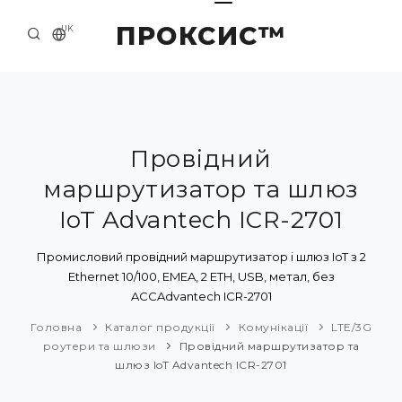
ПРОКСИС™
UK
ГОЛОВНА
КОНТАКТИ
ПРО НАС
Провідний
маршрутизатор та шлюз
ПРИКЛАДИ ТА РІШЕННЯ
IoT Advantech ICR-2701
КАТАЛОГ ПРОДУКЦІЇ
Промисловий провідний маршрутизатор і шлюз IoT з 2
НОВИНИ
Ethernet 10/100, EMEA, 2 ETH, USB, метал, без
ACCAdvantech ICR-2701
Головна
Каталог продукції
Комунікації
LTE/3G
роутери та шлюзи
Провідний маршрутизатор та
шлюз IoT Advantech ICR-2701