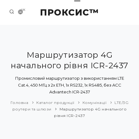
ПРОКСИС™
UK
ГОЛОВНА
КОНТАКТИ
ПРО НАС
Маршрутизатор 4G
начального рівня ICR-2437
ПРИКЛАДИ ТА РІШЕННЯ
КАТАЛОГ ПРОДУКЦІЇ
Промисловий маршрутизатор з використанням LTE
Cat.4, 450 МГц з 2x ETH, 1x RS232, 1x RS485, без ACC
НОВИНИ
Advantech ICR-2437
Головна
Каталог продукції
Комунікації
LTE/3G
роутери та шлюзи
Маршрутизатор 4G начального
рівня ICR-2437