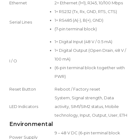
Ethernet
2× Ethernet (1+1), RJ45, 10/100 Mbps
1× RS232 (Tx, Rx, GND, RTS, CTS)
1× RS485 (A(-), B(+), GND)
Serial Lines
(7-pin terminal block)
1× Digital Input (48 V / 0.5 mA)
1× Digital Output (Open Drain, 48 V /
100 mA)
I / O
(6-pin terminal block together with
PWR)
Reset Button
Reboot / Factory reset
System, Signal strength, Data
LED Indicators
activity, SIM1/SIM2 status, Mobile
technology, Input, Output, User, ETH
Environmental
9 – 48 V DC (6-pin terminal block
Power Supply