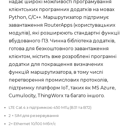
надає широкі можливості програмування
клієнтських програмних додатків на мовах
Python, C/C++. Маршрутизатор підтримує
завантаження RouterApps (користувацьких
модулів), які розширюють стандартні функції
вбудованого ПЗ. Чинна бібліотека додатків,
готова для безкоштовного завантаження
клієнтом, містить вже розроблені програмні
додатки для покращення визначених
функцій маршрутизатора, в тому числі
перетворення промислових протоколів,
підтримку платформ IoT, таких як MS Azure,
Cumulocity, ThingWorx та багато іншого.
LTE Cat.4 з підтримкою 450 МГц (B31 та B72)
2 × SIM для резервування
2× Ethernet 10/100 Мбіт/с