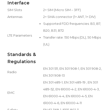
Interface
SIM Slots
2× SIM (Micro SIM – 3FF)
Antennas
2× SMA connector (1× ANT, 1× DIV)
Supported FDD frequencies: B3, B7,
B20, B31, B72
LTE Parameters
Transfer rate: 150 Mbps (DL), 50 Mbps
(UL)
Standards &
Regulations
EN 301 511, EN 301 908-1, EN 301 908-2,
Radio
EN 301 908-13
EN 301 489-1, EN 301 489-19 , EN 301
489-52, EN 61000-4-2, EN 61000-4-3,
EMC
EN 61000-4-4, EN 61000-4-5, EN
61000-4-6, EN 61000-4-11
Safety
EN 62 368-1, IEEE 802.3