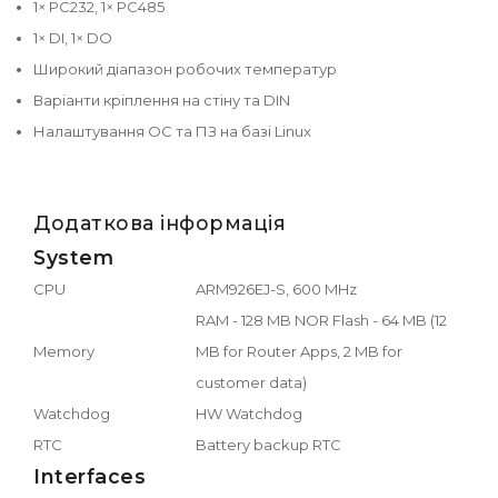
1× РС232, 1× РС485
1× DI, 1× DO
Широкий діапазон робочих температур
Варіанти кріплення на стіну та DIN
Налаштування ОС та ПЗ на базі Linux
Додаткова інформація
System
CPU
ARM926EJ-S, 600 MHz
RAM - 128 MB NOR Flash - 64 MB (12
Memory
MB for Router Apps, 2 MB for
customer data)
Watchdog
HW Watchdog
RTC
Battery backup RTC
Interfaces