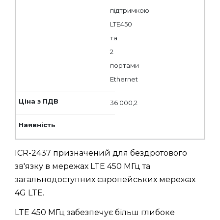
підтримкою
LTE450
та
2
портами
Ethernet
36 000,2
ICR-2437 призначений для бездротового
зв'язку в мережах LTE 450 МГц та
загальнодоступних європейських мережах
4G LTE.
LTE 450 МГц забезпечує більш глибоке