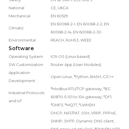
National
CE, UKCA
Mechanical
EN 60529
EN 60068-2-1, EN 60068-2-2, EN
Climatic
60068-2-14, EN 60068-2-30
Environmental
REACH, RoHS3, WEEE
Software
Operating System
ICR-OS (Linux based)
SW Customization
Router App (User Modules)
Application
Open Linux, *Python, BASH, C/C++
Development
*Modbus RTU/TCP gateway, *IEC
Industrial Protocols
60870-5-101 to 104 gateway, *DF1,
and IoT
*DNP3, *MQTT, *LWM2M
DHCP, NAT/PAT, SSH, VRRP, PPPoE,
SNMP, SMTP, Dynamic DNS client,
DNS proxy, VLAN, QoS, *DMVPN, NTP