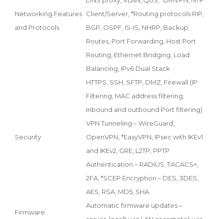
Networking Features
Client/Server, *Routing protocols RIP,
and Protocols
BGP, OSPF, IS-IS, NHRP, Backup
Routes, Port Forwarding, Host Port
Routing, Ethernet Bridging, Load
Balancing, IPv6 Dual Stack
HTTPS, SSH, SFTP, DMZ, Firewall (IP
Filtering, MAC address filtering,
Inbound and outbound Port filtering)
VPN Tunneling – WireGuard,
Security
OpenVPN, *EasyVPN, IPsec with IKEv1
and IKEv2, GRE, L2TP, PPTP
Authentication – RADIUS, TACACS+,
2FA, *SCEP Encryption – DES, 3DES,
AES, RSA, MD5, SHA
Automatic firmware updates –
Firmware
server, locally via LAN or remotely via