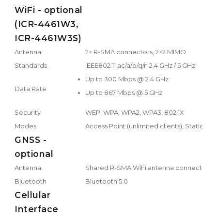
WiFi - optional
(ICR-4461W3,
ICR-4461W3S)
Antenna
2× R-SMA connectors, 2×2 MIMO
Standards
IEEE802.11 ac/a/b/g/n 2.4 GHz / 5 GHz
Up to 300 Mbps @ 2.4 GHz
Data Rate
Up to 867 Mbps @ 5 GHz
Security
WEP, WPA, WPA2, WPA3, 802.1X
Modes
Access Point (unlimited clients), Station, M
GNSS -
optional
Antenna
Shared R-SMA WiFi antenna connector
Bluetooth
Bluetooth 5.0
Cellular
Interface