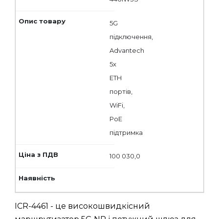
5G
підключення,
Advantech
5x
ETH
портів,
WiFi,
PoE
підтримка
100 030,0
ICR-4461 - це високошвидкісний