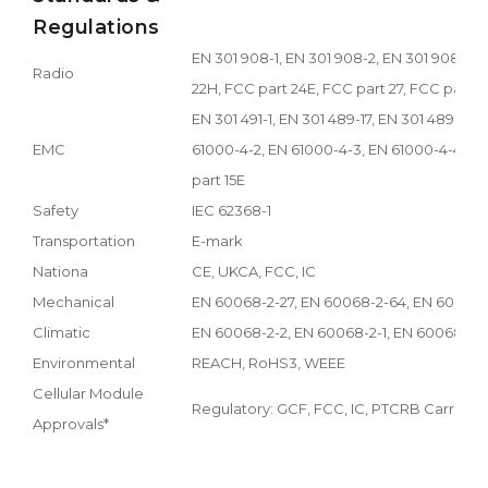
Regulations
EN 301 908-1, EN 301 908-2, EN 301 908-13,
Radio
22H, FCC part 24E, FCC part 27, FCC part 
EN 301 491-1, EN 301 489-17, EN 301 489-19
EMC
61000-4-2, EN 61000-4-3, EN 61000-4-4, EN
part 15E
Safety
IEC 62368-1
Transportation
E-mark
Nationa
CE, UKCA, FCC, IC
Mechanical
EN 60068-2-27, EN 60068-2-64, EN 60068-
Climatic
EN 60068-2-2, EN 60068-2-1, EN 60068-2-1
Environmental
REACH, RoHS3, WEEE
Cellular Module
Regulatory: GCF, FCC, IC, PTCRB Carrier: Ve
Approvals*