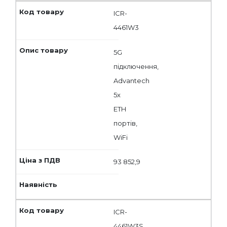
ICR-
4461W3
5G
підключення,
Advantech
5x
ETH
портів,
WiFi
93 852,9
ICR-
4461W3S