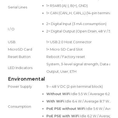
1× RS485 (A(-), B(+), GND)
Serial Lines
1× CAN (CAN_H, CAN_L) (14-pin terminal bl
2× Digital Input (3 mA consumption)
I / O
2× Digital Output (Open Drain, 48 V / 500 m
USB
1× USB 2.0 Host Connector
MicroSD Card
1× Micro SD Card Slot
Reset Button
Reboot / Factory reset
System, 3-level signal strength, Data activ
LED Indicators
Output, User, ETH
Environmental
Power Supply
9 – 48 V DC (2-pin terminal block)
Without WiFi
Idle 5.5 W / Average 6.2 W /
With WiFi
Idle 6.4 W / Average 8.7 W / Ma
Consumption
PoE PSE without WiFi
Idle 5.6 W / Averag
PoE PSE with WiFi
Idle 6.2 W / Average 8.