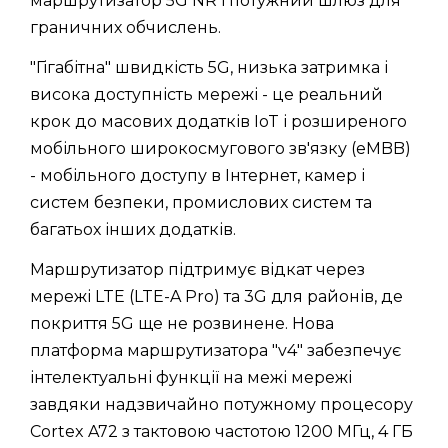
маршрутизатор 5G NR і потужний шлюз для
граничних обчислень.
"Гігабітна" швидкість 5G, низька затримка і
висока доступність мережі - це реальний
крок до масових додатків IoT і розширеного
мобільного широкосмугового зв'язку (eMBB)
- мобільного доступу в Інтернет, камер і
систем безпеки, промислових систем та
багатьох інших додатків.
Маршрутизатор підтримує відкат через
мережі LTE (LTE-A Pro) та 3G для районів, де
покриття 5G ще не розвинене. Нова
платформа маршрутизатора "v4" забезпечує
інтелектуальні функції на межі мережі
завдяки надзвичайно потужному процесору
Cortex A72 з тактовою частотою 1200 МГц, 4 ГБ