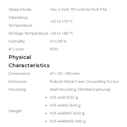
Sleep Mode
Yes, 3 mW, 170 mW for PoE PSE
Operating
-40 to +75 °C
Temperature
Storage Temperature
-40 to +85 °C
Humidity
0 to 95 %
IP Cover
IP30
Physical
Characteristics
Dimensions
47 × 110 × 195 mm
Enclosure
Robust Metal Case, Grounding Screw
Mounting
Wall Mounting, DIN Rail (optional)
ICR-4461 1330 g
ICR-4461S 1340 g
Weight
ICR-4461W3 1400 g
ICR-4461W3S 1410 g