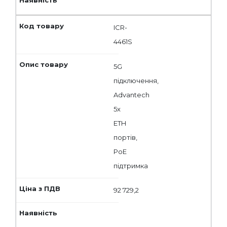
ICR-
4461S
5G
підключення,
Advantech
5x
ETH
портів,
PoE
підтримка
92 729,2