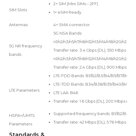
2× SIM (Mini SIMs – 2FF)
SIM Slots
1× eSIM Ready
Antennas
4× SMA connector
5G NSA Bands:
n1/n2/n3/n5/n7/n8/n12/n13/n14/n18/n20/n25/
5G NR frequency
Transfer rate: 3.4 Gbps (DL), 550 Mbps (UL
bands
n1/n2/n3/n5/n7/n8/n12/n13/n14/n18/n20/n25/
Transfer rate: 2.4 Gbps (DL), 900 Mbps (UL)
LTE-FDD Bands: B1/B2/B3/B4/B5/B7/B8/B1
LTE-TDD Bands: B34/B38/B39/B40/B41/B
LTE Parameters
LTE LAA: B46
Transfer rate: 1.6 Gbps (DL), 200 Mbps (UL)
Supported frequency bands: B1/B2/B3/B4
HSPA+/UMTS
Transfer rate: 42 Mbps (DL), 5.76 Mbps (UL)
Parameters
Standards &