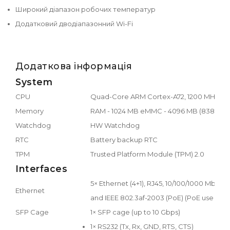
Широкий діапазон робочих температур
Додатковий дводіапазонний Wi-Fi
Додаткова інформація
System
CPU
Quad-Core ARM Cortex-A72, 1200 MHz
Memory
RAM - 1024 MB eMMC - 4096 MB (838 MB fo
Watchdog
HW Watchdog
RTC
Battery backup RTC
TPM
Trusted Platform Module (TPM) 2.0
Interfaces
5× Ethernet (4+1), RJ45, 10/100/1000 Mbps, 
Ethernet
and IEEE 802.3af-2003 (PoE) (PoE use is li
SFP Cage
1× SFP cage (up to 10 Gbps)
1× RS232 (Tx, Rx, GND, RTS, CTS)