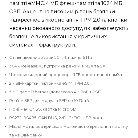
пам'яті eMMC, 4 МБ флеш-пам'яті та 1024 МБ
ОЗП. Акцент на високий рівень безпеки
підкреслює використання TPM 2.0 та кнопки
несанкціонованого доступу, які забезпечують
безпечне використання у критичних
системах інфраструктури.
Стільниковий зв'язок 5G NR, нижче 6 ГГц
3GPP Release 16, підтримка режимів NSA та SA
Чотирьохядерний процесор з 1 ГБ оперативної пам'яті
2 × SIM-картки, підтримка eSIM, TPM 2.0
5 × Gigabit Ethernet (додатково 4 × PoE + PSE)
Роз'єм SFP для модулів SFP до 10 Гбіт/с
Приймач GNSS, картка Micro SD
RS232, RS485, CAN BUS, 2×DI, 2×DO, USB-хост
Міцна металева кришка з можливістю кріплення на стіну
та на DIN-рейку