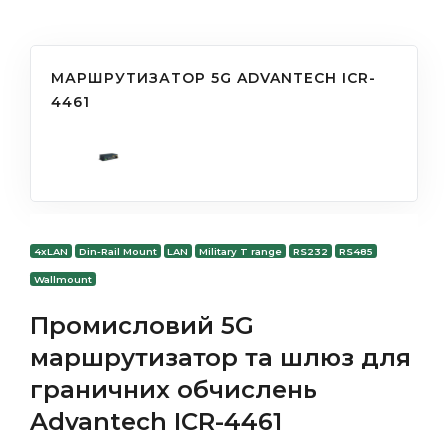
МАРШРУТИЗАТОР 5G ADVANTECH ICR-
4461
4xLAN
Din-Rail Mount
LAN
Military T range
RS232
RS485
Wallmount
Промисловий 5G
маршрутизатор та шлюз для
граничних обчислень
Advantech ICR-4461