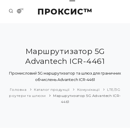
ПРОКСИС™
UK
ГОЛОВНА
КОНТАКТИ
ПРО НАС
Маршрутизатор 5G
Advantech ICR-4461
ПРИКЛАДИ ТА РІШЕННЯ
КАТАЛОГ ПРОДУКЦІЇ
Промисловий 5G маршрутизатор та шлюз для граничних
обчислень Advantech ICR-4461
НОВИНИ
Головна
Каталог продукції
Комунікації
LTE/3G
роутери та шлюзи
Маршрутизатор 5G Advantech ICR-
4461