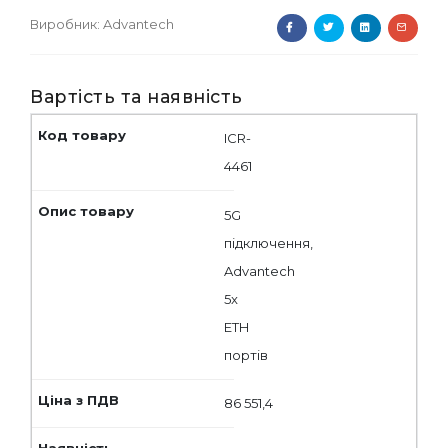
Виробник:
Advantech
Вартість та наявність
ICR-
4461
5G
підключення,
Advantech
5x
ETH
портів
86 551,4