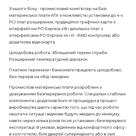
З іншого боку - промисловий комп'ютер на базі
материнської плати ATX з можливістю установки до 4-х
PCI плат розширення, традиційної графічної карти з
інтерфейсом PCI Express x16 і декількох плат з
інтерфейсами PCI Express x4 і x1 - RAID контролер або
додаткова відеокарта.
Цілодобова робота. Збільшений термін служби.
Розширений температурний діапазон.
Платіжні термінали і банкомати працюють цілодобово,
без перерв на обід і вихідних.
Промислові материнські плати розроблені з
урахуванням безперервної роботи. Спеціальні стабільні
компоненти і додаткові burn-in процедури в процесі
виробництва дають гарантію того, що під час роботи
нештатні ситуації і відмови будуть зведені до мінімуму,
навіть через кілька років після установки і безперервної
експлуатації. В умовах, відмінних від комфортного офісу -
в холі готелю, біля дверей супермаркету або в залі