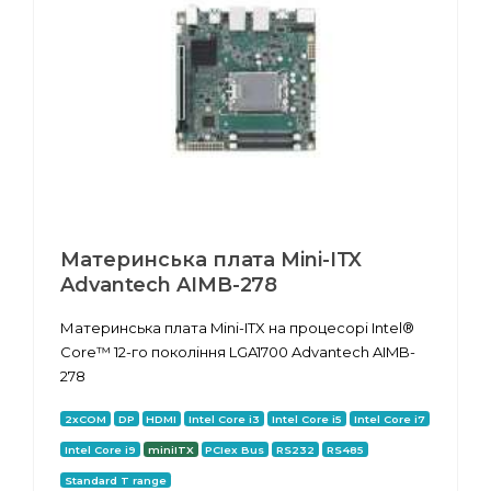
Материнська плата Mini-ITX
Advantech AIMB-278
Материнська плата Mini-ITX на процесорі Intel®
Core™ 12-го покоління LGA1700 Advantech AIMB-
278
2xCOM
DP
HDMI
Intel Core i3
Intel Core i5
Intel Core i7
Intel Core i9
miniITX
PCIex Bus
RS232
RS485
Standard T range