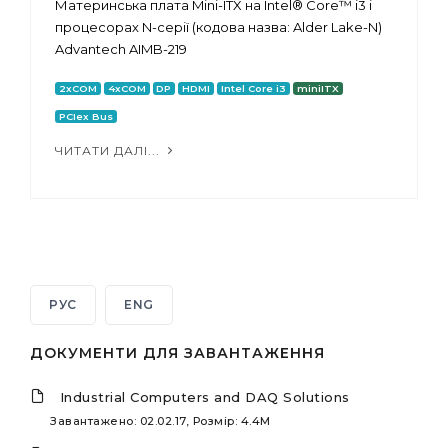
Материнська плата Mini-ITX на Intel® Core™ i3 і
процесорах N-серії (кодова назва: Alder Lake-N)
Advantech AIMB-219
2xCOM
4xCOM
DP
HDMI
Intel Core i3
miniITX
PCIex Bus
ЧИТАТИ ДАЛІ...
РУС
ENG
ДОКУМЕНТИ ДЛЯ ЗАВАНТАЖЕННЯ
Industrial Computers and DAQ Solutions
Завантажено: 02.02.17, Розмір: 4.4M