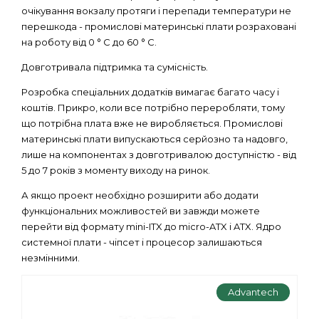
очікування вокзалу протяги і перепади температури не
перешкода - промислові материнські плати розраховані
на роботу від 0 ° С до 60 ° С.
Довготривала підтримка та сумісність.
Розробка спеціальних додатків вимагає багато часу і
коштів. Прикро, коли все потрібно переробляти, тому
що потрібна плата вже не виробляється. Промислові
материнські плати випускаються серйозно та надовго,
лише на компонентах з довготривалою доступністю - від
5 до 7 років з моменту виходу на ринок.
А якщо проект необхідно розширити або додати
функціональних можливостей ви завжди можете
перейти від формату mini-ITX до micro-ATX і ATX. Ядро
системної плати - чіпсет і процесор залишаються
незмінними.
Advantech