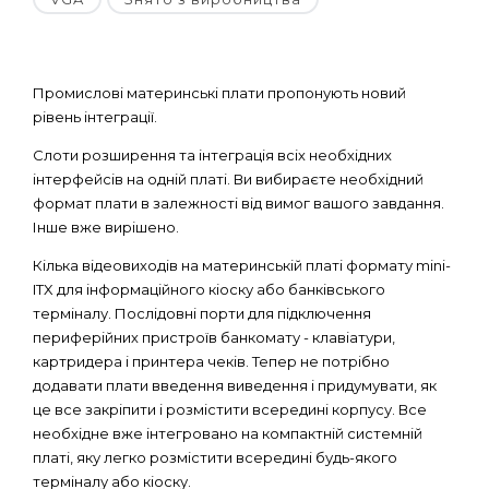
Промислові материнські плати пропонують новий
рівень інтеграції.
Слоти розширення та інтеграція всіх необхідних
інтерфейсів на одній платі. Ви вибираєте необхідний
формат плати в залежності від вимог вашого завдання.
Інше вже вирішено.
Кілька відеовиходів на материнській платі формату mini-
ITX для інформаційного кіоску або банківського
терміналу. Послідовні порти для підключення
периферійних пристроїв банкомату - клавіатури,
картридера і принтера чеків. Тепер не потрібно
додавати плати введення виведення і придумувати, як
це все закріпити і розмістити всередині корпусу. Все
необхідне вже інтегровано на компактній системній
платі, яку легко розмістити всередині будь-якого
терміналу або кіоску.