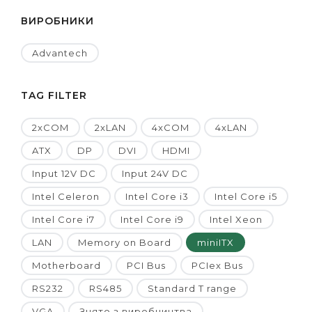
ВИРОБНИКИ
Advantech
TAG FILTER
2xCOM
2xLAN
4xCOM
4xLAN
ATX
DP
DVI
HDMI
Input 12V DC
Input 24V DC
Intel Celeron
Intel Core i3
Intel Core i5
Intel Core i7
Intel Core i9
Intel Xeon
LAN
Memory on Board
miniITX
Motherboard
PCI Bus
PCIex Bus
RS232
RS485
Standard T range
VGA
Знято з виробництва