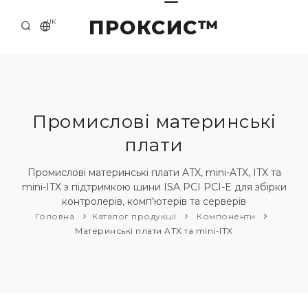
ПРОКСИС™
UK
ГОЛОВНА
КОНТАКТИ
ПРО НАС
Промислові материнські
плати
ПРИКЛАДИ ТА РІШЕННЯ
КАТАЛОГ ПРОДУКЦІЇ
Промислові материнські плати ATX, mini-ATX, ITX та
mini-ITX з підтримкою шини ISA PCI PCI-E для збірки
НОВИНИ
контролерів, комп'ютерів та серверів
Головна
Каталог продукції
Компоненти
Материнські плати ATX та mini-ITX