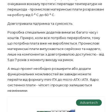
очікування вокзалу протяги і перепади температури не
перешкода - промислові материнські плати розраховані
на роботу від 0 ° С до 60 ° С.
Довготривала підтримка та сумісність.
Розробка спеціальних додатків вимагає багато часу і
коштів. Прикро, коли все потрібно переробляти, тому
що потрібна плата вже не виробляється. Промислові
материнські плати випускаються серйозно та надовго,
лише на компонентах з довготривалою доступністю - від
5 до 7 років з моменту виходу на ринок.
А якщо проект необхідно розширити або додати
функціональних можливостей ви завжди можете
перейти від формату mini-ITX до micro-ATX і ATX. Ядро
системної плати - чіпсет і процесор залишаються
незмінними.
Advantech