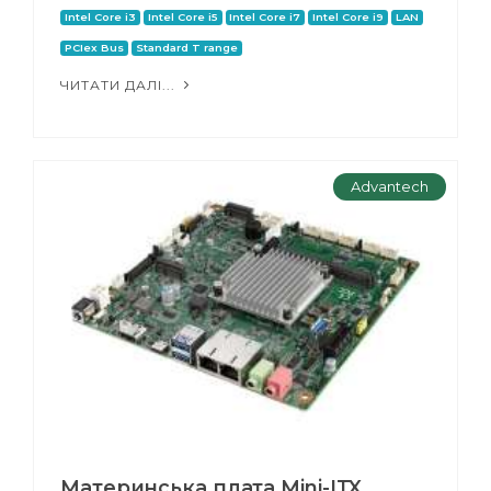
Intel Core i3
Intel Core i5
Intel Core i7
Intel Core i9
LAN
PCIex Bus
Standard T range
ЧИТАТИ ДАЛІ...
Advantech
Материнська плата Mini-ITX