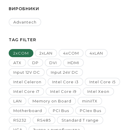
ВИРОБНИКИ
Advantech
TAG FILTER
2xCOM
2xLAN
4xCOM
4xLAN
ATX
DP
DVI
HDMI
Input 12V DC
Input 24V DC
Intel Celeron
Intel Core i3
Intel Core i5
Intel Core i7
Intel Core i9
Intel Xeon
LAN
Memory on Board
miniITX
Motherboard
PCI Bus
PCIex Bus
RS232
RS485
Standard T range
VGA
Знято з виробництва