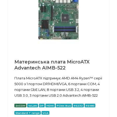
Материнська плата MicroATX
Advantech AIMB-522
Плата MicroATX підтримує AMD AM4 Ryzen™ серії
5000 з 1 портом DP/HDMI/VGA, 6 портами COM, 4
портами GbE LAN, 8 портами USB 3.2, 4 портами
USB 3.0, 3 портами USB 2.0 Advantech AIMB-522
2xCOM
4xLAN
DP
HDMI
PCIex Bus
RS232
RS485
Standard T range
VGA