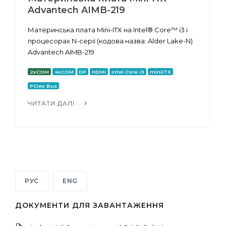
Advantech AIMB-219
Материнська плата Mini-ITX на Intel® Core™ i3 і
процесорах N-серії (кодова назва: Alder Lake-N)
Advantech AIMB-219
2xCOM
4xCOM
DP
HDMI
Intel Core i3
miniITX
PCIex Bus
ЧИТАТИ ДАЛІ...
РУС
ENG
ДОКУМЕНТИ ДЛЯ ЗАВАНТАЖЕННЯ