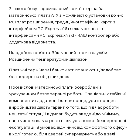
З іншого боку - промисловий комп'ютер на базі
материнської плати ATX з можливістю установки до 4-х
PCI плат розширення, традиційної графічної карти з
інтерфейсом PCI Express x16 і декількох плат з
інтерфейсами PCI Express x4 і x1 - RAID контролер або
додаткова відеокарта.
Цілодобова робота. Збільшений термін служби.
Розширений температурний діапазон.
Платіжні термінали і банкомати працюють цілодобово,
без перерв на обід і вихідних.
Промислові материнські плати розроблені з
урахуванням безперервної роботи. Спеціальні стабільні
компоненти і додаткові burn-in процедури в процесі
виробництва дають гарантію того, що під час роботи
нештатні ситуації і відмови будуть зведені до мінімуму,
навіть через кілька років після установки і безперервної
експлуатації. В умовах, відмінних від комфортного офісу -
в холі готелю, біля дверей супермаркету або в залі