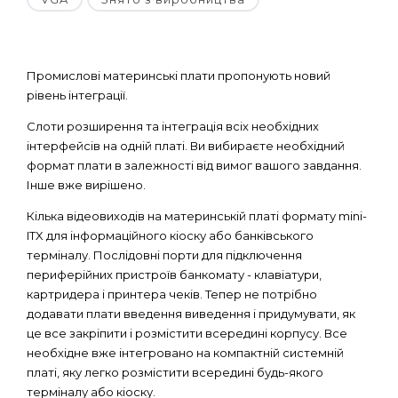
Промислові материнські плати пропонують новий
рівень інтеграції.
Слоти розширення та інтеграція всіх необхідних
інтерфейсів на одній платі. Ви вибираєте необхідний
формат плати в залежності від вимог вашого завдання.
Інше вже вирішено.
Кілька відеовиходів на материнській платі формату mini-
ITX для інформаційного кіоску або банківського
терміналу. Послідовні порти для підключення
периферійних пристроїв банкомату - клавіатури,
картридера і принтера чеків. Тепер не потрібно
додавати плати введення виведення і придумувати, як
це все закріпити і розмістити всередині корпусу. Все
необхідне вже інтегровано на компактній системній
платі, яку легко розмістити всередині будь-якого
терміналу або кіоску.