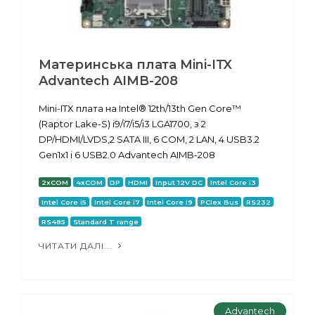
Материнська плата Mini-ITX
Advantech AIMB-208
Mini-ITX плата на Intel® 12th/13th Gen Core™
(Raptor Lake-S) i9/i7/i5/i3 LGA1700, з 2
DP/HDMI/LVDS,2 SATA III, 6 COM, 2 LAN, 4 USB3.2
Gen1x1 і 6 USB2.0 Advantech AIMB-208
2xCOM
4xCOM
DP
HDMI
Input 12V DC
Intel Core i3
Intel Core i5
Intel Core i7
Intel Core i9
PCIex Bus
RS232
RS485
Standard T range
ЧИТАТИ ДАЛІ...
Advantech