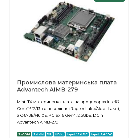
Промислова материнська плата
Advantech AIMB-279
Mini-ITX материнська плата на процесорах Intel®
Core™ 12/13-го покоління (Raptor Lake/Alder Lake),
з Q670E/H610E, PCIex16 Gen4, 2.5GbE, DCin
Advantech AIMB-279
2xCOM
2xLAN
DP
HDMI
Input 12V DC
Input 24V DC