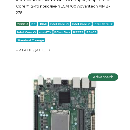
Core™ 12-го покоління LGA1700 Advantech AIMB-
278
2xCOM
DP
HDMI
Intel Core i3
Intel Core i5
Intel Core i7
Intel Core i9
miniITX
PCIex Bus
RS232
RS485
Standard T range
ЧИТАТИ ДАЛІ...
Advantech