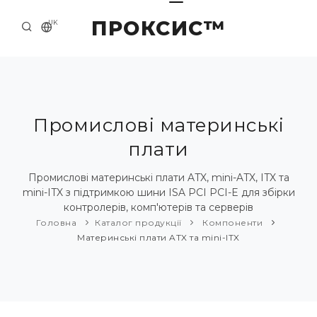
ПРОКСИС™
UK
ГОЛОВНА
КОНТАКТИ
ПРО НАС
Промислові материнські
плати
ПРИКЛАДИ ТА РІШЕННЯ
КАТАЛОГ ПРОДУКЦІЇ
Промислові материнські плати ATX, mini-ATX, ITX та
mini-ITX з підтримкою шини ISA PCI PCI-E для збірки
НОВИНИ
контролерів, комп'ютерів та серверів
Головна
Каталог продукції
Компоненти
Материнські плати ATX та mini-ITX