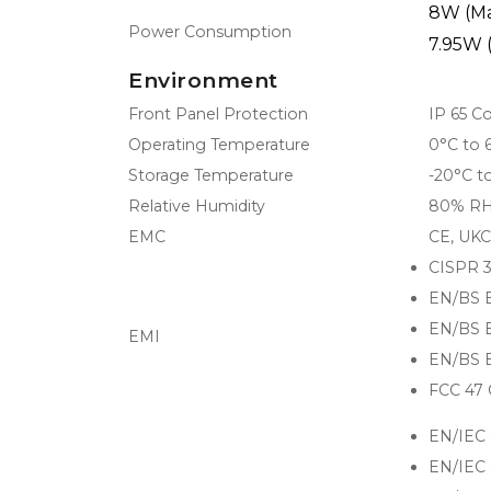
8W (Ma
Power Consumption
7.95W 
Environment
Front Panel Protection
IP 65 C
Operating Temperature
0°C to 6
Storage Temperature
-20°C t
Relative Humidity
80% RH
EMC
CE, UKC
CISPR 3
EN/BS E
EN/BS E
EMI
EN/BS E
FCC 47 
EN/IEC 
EN/IEC 