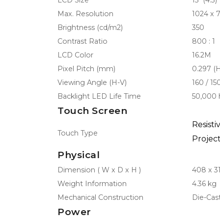
LCD Size
15" (4:3)
Max. Resolution
1024 x 
Brightness (cd/m2)
350
Contrast Ratio
800 : 1
LCD Color
16.2M
Pixel Pitch (mm)
0.297 (H
Viewing Angle (H-V)
160 / 15
Backlight LED Life Time
50,000 
Touch Screen
Resisti
Touch Type
Projec
Physical
Dimension ( W x D x H )
408 x 3
Weight Information
4.36 kg
Mechanical Construction
Die-Cast
Power