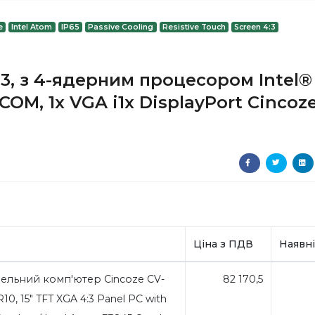
e
Intel Atom
IP65
Passive Cooling
Resistive Touch
Screen 4:3
3, з 4-ядерним процесором Intel®
COM, 1x VGA і1x DisplayPort Cincoz
Ціна з ПДВ
Наявні
ельний комп'ютер Cincoze CV-
82 170,5
10, 15" TFT XGA 4:3 Panel PC with