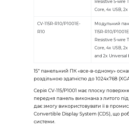
Resistive 5-wire
Core, 4x USB, 2x
CV-115R-R10/P1001E-
Модульний пан
R10
115R-R10/P1001E-
Resistive 5-wire
Core, 4x USB, 2x
and 2x Universal
15" панельний ПК «все-в-одному» осна
роздільною здатністю до 1024x768 (XGA) 
Серія CV-115/P1001 має плоску поверхн
передня панель виконана з литого під
дає змогу використовувати її в промис
Convertible Display System (CDS), що ро
системи.