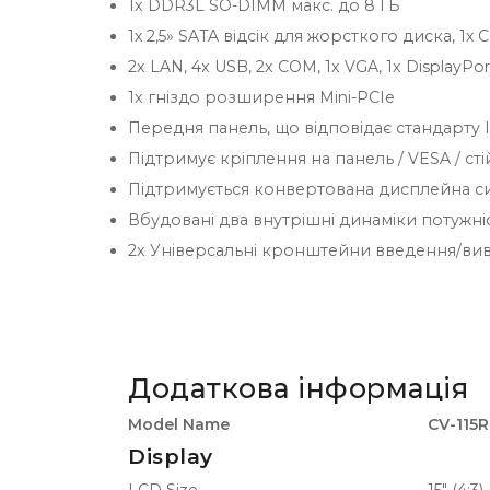
1x DDR3L SO-DIMM макс. до 8 ГБ
1х 2,5» SATA відсік для жорсткого диска, 1х C
2x LAN, 4x USB, 2x COM, 1x VGA, 1x DisplayPor
1x гніздо розширення Mini-PCIe
Передня панель, що відповідає стандарту I
Підтримує кріплення на панель / VESA / сті
Підтримується конвертована дисплейна си
Вбудовані два внутрішні динаміки потужні
2x Універсальні кронштейни введення/виве
Додаткова інформація
Model Name
CV-115R
Display