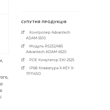
СУПУТНЯ ПРОДУКЦІЯ
Контролер Advantech
ADAM-5510
Модуль RS232/485
Advantech ADAM-4520
POE Комутатор EKI-2525
м,
IP68 Клавіатура X-KEY X-
TP114SD
ого,
що
ію
ї