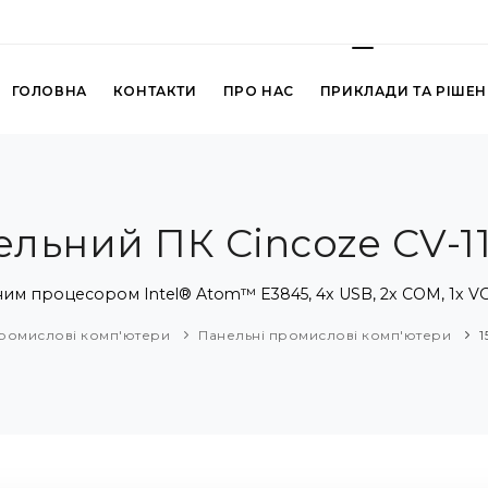
ГОЛОВНА
КОНТАКТИ
ПРО НАС
ПРИКЛАДИ ТА РІШЕ
ельний ПК Cincoze CV-1
им процесором Intel® Atom™ E3845, 4x USB, 2x COM, 1x VGA 
ромислові комп'ютери
Панельні промислові комп'ютери
1