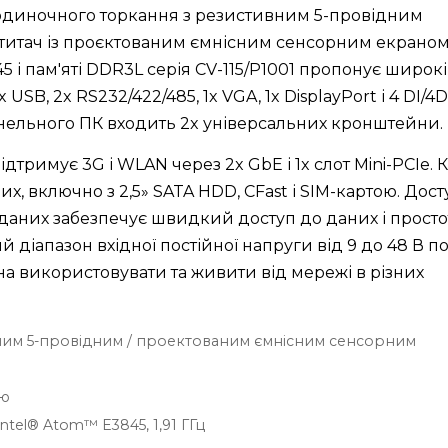
ю одиночного торкання з резистивним 5-провідним
итач із проєктованим ємнісним сенсорним екраном
і пам'яті DDR3L серія CV-115/P1001 пропонує широкі
SB, 2x RS232/422/485, 1x VGA, 1x DisplayPort і 4 DI/4
анельного ПК входить 2x універсальних кронштейни.
підтримує 3G і WLAN через 2x GbE і 1x слот Mini-PCIe. 
них, включно з 2,5» SATA HDD, CFast і SIM-картою. Дос
 даних забезпечує швидкий доступ до даних і просто
іапазон вхідної постійної напруги від 9 до 48 В по
жна використовувати та живити від мережі в різних
ивним 5-провідним / проектованим ємнісним сенсорним
ію
el® Atom™ E3845, 1,91 ГГц