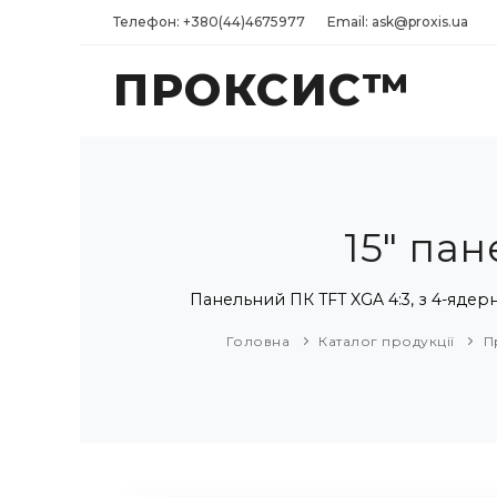
Телефон: +380(44)4675977
Email: ask@proxis.ua
ПРОКСИС™
15" пан
Панельний ПК TFT XGA 4:3, з 4-ядерн
Головна
Каталог продукції
П