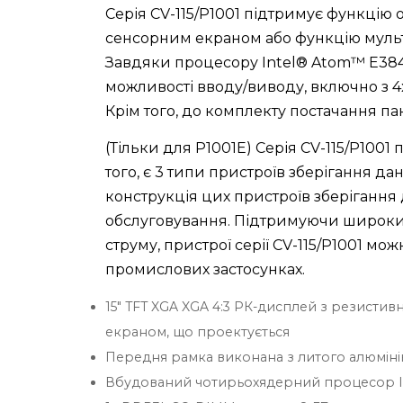
Серія CV-115/P1001 підтримує функці
сенсорним екраном або функцію мульт
Завдяки процесору Intel® Atom™ E3845 
можливості вводу/виводу, включно з 4x U
Крім того, до комплекту постачання п
(Тільки для P1001E) Серія CV-115/P1001 
того, є 3 типи пристроїв зберігання да
конструкція цих пристроїв зберігання
обслуговування. Підтримуючи широкий д
струму, пристрої серії CV-115/P1001 мо
промислових застосунках.
15" TFT XGA XGA 4:3 РК-дисплей з резист
екраном, що проектується
Передня рамка виконана з литого алюмін
Вбудований чотирьохядерний процесор Int