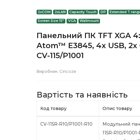
2xCOM
2xLAN
Capacity Touch
DP
Extended T rang
Screen Size 15"
VGA
Wallmount
Панельний ПК TFT XGA 4:
Atom™ E3845, 4x USB, 2x 
CV-115/P1001
Виробник:
Cincoze
Вартість та наявність
Код товару
Опис товару
CV-115R-R10/P1001-R10
Модульний пан
115R-R10/P1001-R