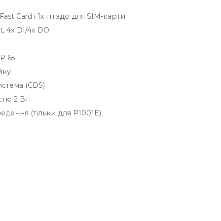
Fast Card і 1х гніздо для SIM-карти
t, 4x DI/4x DO
P 65
йку
стема (CDS)
стю 2 Вт
дення (тільки для P1001E)