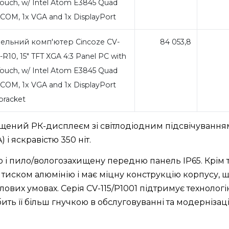
 Touch, w/ Intel Atom E3845 Quad
 COM, 1x VGA and 1x DisplayPort
ельний комп'ютер Cincoze CV-
84 053,8
R10, 15" TFT XGA 4:3 Panel PC with
 Touch, w/ Intel Atom E3845 Quad
 COM, 1x VGA and 1x DisplayPort
 bracket
щений РК-дисплеєм зі світлодіодним підсвічування
і яскравістю 350 ніт.
ю і пило/вологозахищену передню панель IP65. Крім т
 тиском алюмінію і має міцну конструкцію корпусу, 
лових умовах. Серія CV-115/P1001 підтримує технолог
бить її більш гнучкою в обслуговуванні та модернізаці