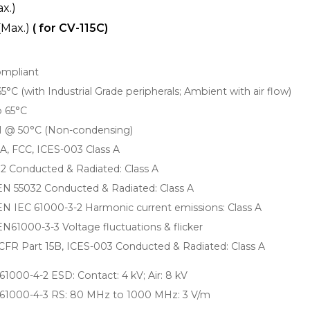
x.)
(Max.)
( for CV-115C)
ompliant
5°C (with Industrial Grade peripherals; Ambient with air flow)
o 65°C
 @ 50°C (Non-condensing)
A, FCC, ICES-003 Class A
2 Conducted & Radiated: Class A
N 55032 Conducted & Radiated: Class A
N IEC 61000-3-2 Harmonic current emissions: Class A
N61000-3-3 Voltage fluctuations & flicker
CFR Part 15B, ICES-003 Conducted & Radiated: Class A
61000-4-2 ESD: Contact: 4 kV; Air: 8 kV
61000-4-3 RS: 80 MHz to 1000 MHz: 3 V/m