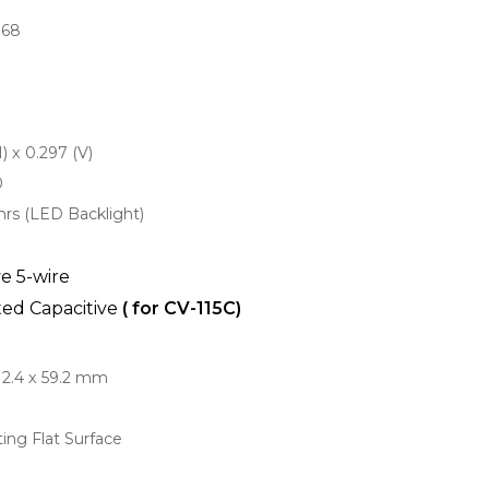
768
) x 0.297 (V)
0
hrs (LED Backlight)
ve 5-wire
ted Capacitive
( for CV-115C)
12.4 x 59.2 mm
ing Flat Surface