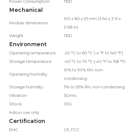
Power Consumption
TBD
Mechanical
100 x 80 x 25 mm (3.94 x 3.15 x
Module dimensions
0.98 in)
Weight
TBD
Environment
Operating temperature
-20 °C to 60 °C (-4 °F to 140 °F)
Storage temperature
-40 °C to 70 °C (-40 °F to 158 °F)
10% to 90% RH, non-
Operating humidity
condensing
Storage humidity
5% to 95% RH, non-condensing
Vibration
5Grms
Shock
30G
Indoor use only
Certification
EMC
CE, FCC