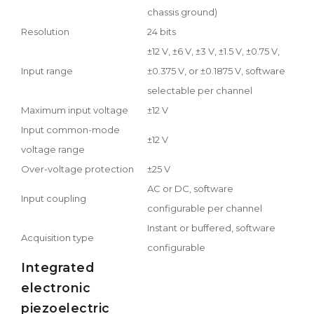
chassis ground)
Resolution
24 bits
±12 V, ±6 V, ±3 V, ±1.5 V, ±0.75 V,
Input range
±0.375 V, or ±0.1875 V, software
selectable per channel
Maximum input voltage
±12 V
Input common-mode
±12 V
voltage range
Over-voltage protection
±25 V
AC or DC, software
Input coupling
configurable per channel
Instant or buffered, software
Acquisition type
configurable
Integrated
electronic
piezoelectric