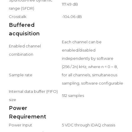
117.49 dB
range (SFDR)
Crosstalk
-104.06 dB
Buffered
acquisition
Each channel can be
Enabled channel
enabled/disabled
combination
independently by software
(256 / 2n) kHz, where n = 0 ~ 8,
Sample rate
for all channels, simultaneous
sampling, software configurable
Internal data buffer (FIFO)
512 samples
size
Power
Requirement
Power Input
5 VDC through iDAQ chassis