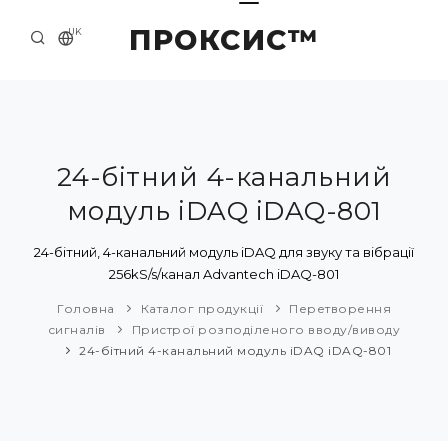
ПРОКСИС™
UK
ГОЛОВНА
КОНТАКТИ
ПРО НАС
24-бітний 4-канальний
модуль iDAQ iDAQ-801
ПРИКЛАДИ ТА РІШЕННЯ
КАТАЛОГ ПРОДУКЦІЇ
24-бітний, 4-канальний модуль iDAQ для звуку та вібрації
256kS/s/канал Advantech iDAQ-801
НОВИНИ
Головна
Каталог продукції
Перетворення
сигналів
Пристрої розподіленого вводу/виводу
24-бітний 4-канальний модуль iDAQ iDAQ-801