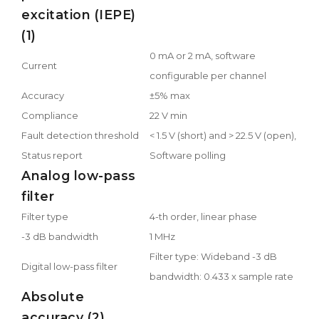
excitation (IEPE)
(1)
0 mA or 2 mA, software
Current
configurable per channel
Accuracy
±5% max
Compliance
22 V min
Fault detection threshold
< 1.5 V (short) and > 22.5 V (open),
Status report
Software polling
Analog low-pass
filter
Filter type
4-th order, linear phase
-3 dB bandwidth
1 MHz
Filter type: Wideband -3 dB
Digital low-pass filter
bandwidth: 0.433 x sample rate
Absolute
accuracy (2)