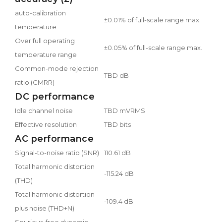
auto-calibration
±0.01% of full-scale range max.
temperature
Over full operating
±0.05% of full-scale range max.
temperature range
Common-mode rejection
TBD dB
ratio (CMRR)
DC performance
Idle channel noise
TBD mVRMS
Effective resolution
TBD bits
AC performance
Signal-to-noise ratio (SNR)
110.61 dB
Total harmonic distortion
-115.24 dB
(THD)
Total harmonic distortion
-109.4 dB
plus noise (THD+N)
Spurious-free dynamic