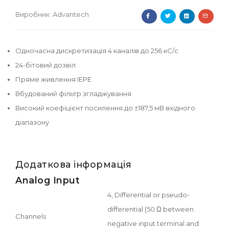
Виробник:
Advantech
Одночасна дискретизація 4 каналів до 256 кС/с
24-бітовий дозвіл
Пряме живлення IEPE
Вбудований фільтр згладжування
Високий коефіцієнт посилення до ±187,5 мВ вхідного
діапазону
Додаткова інформація
Analog Input
4, Differential or pseudo-
differential (50 Ω between
Channels
negative input terminal and