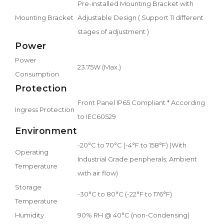
Pre-installed Mounting Bracket with
Mounting Bracket
Adjustable Design ( Support 11 different
stages of adjustment )
Power
Power
23.75W (Max.)
Consumption
Protection
Front Panel IP65 Compliant * According
Ingress Protection
to IEC60529
Environment
-20°C to 70°C (-4°F to 158°F) (With
Operating
Industrial Grade peripherals; Ambient
Temperature
with air flow)
Storage
-30°C to 80°C (-22°F to 176°F)
Temperature
Humidity
90% RH @ 40°C (non-Condensing)