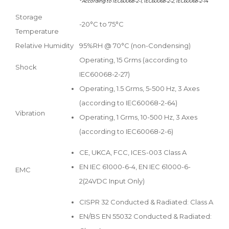
* According to IEC60068-2-1, IEC60068-2-2, IEC60068-2-14
Storage
-20°C to 75°C
Temperature
Relative Humidity
95%RH @ 70°C (non-Condensing)
Operating, 15 Grms (according to
Shock
IEC60068-2-27)
Operating, 1.5 Grms, 5-500 Hz, 3 Axes
(according to IEC60068-2-64)
Vibration
Operating, 1 Grms, 10-500 Hz, 3 Axes
(according to IEC60068-2-6)
CE, UKCA, FCC, ICES-003 Class A
EN IEC 61000-6-4, EN IEC 61000-6-
EMC
2(24VDC Input Only)
CISPR 32 Conducted & Radiated: Class A
EN/BS EN 55032 Conducted & Radiated: