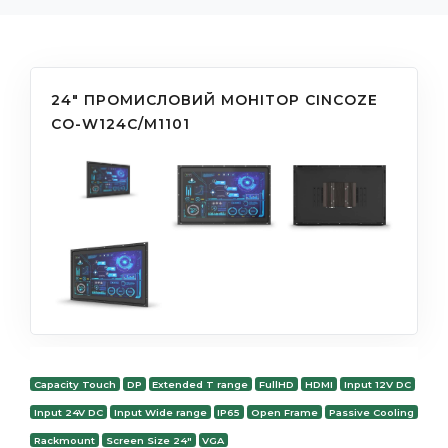
24" ПРОМИСЛОВИЙ МОНІТОР CINCOZE
CO-W124C/M1101
Capacity Touch
DP
Extended T range
FullHD
HDMI
Input 12V DC
Input 24V DC
Input Wide range
IP65
Open Frame
Passive Cooling
Rackmount
Screen Size 24"
VGA