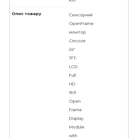
Сенсорний
OpenFrame
монітор
Cincoze
24"
TFT-
LCD
Full
HD
16:9
Open
Frame
Display
Module
with