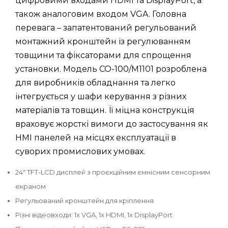
цифровими входами HDMI та DisplayPort, а
також аналоговим входом VGA. Головна
перевага – запатентований регульований
монтажний кронштейн із регулюванням
товщини та фіксаторами для спрощення
установки. Модель CO-100/M1101 розроблена
для виробників обладнання та легко
інтегрується у шафи керування з різних
матеріалів та товщин. Її міцна конструкція
враховує жорсткі вимоги до застосування як
HMI панелей на місцях експлуатації в
суворих промислових умовах.
24" TFT-LCD дисплей з проєкційним ємнісним сенсорним
екраном
Регульований кронштейн для кріплення
Різні відеовходи: 1x VGA, 1x HDMI, 1x DisplayPort