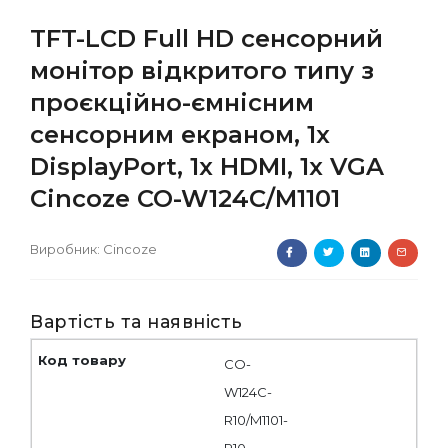
TFT-LCD Full HD сенсорний
монітор відкритого типу з
проєкційно-ємнісним
сенсорним екраном, 1x
DisplayPort, 1x HDMI, 1x VGA
Cincoze CO-W124C/M1101
Виробник:
Cincoze
Вартість та наявність
CO-
W124C-
R10/M1101-
R10