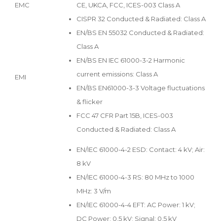
EMC
CE, UKCA, FCC, ICES-003 Class A
CISPR 32 Conducted & Radiated: Class A
EN/BS EN 55032 Conducted & Radiated:
Class A
EN/BS EN IEC 61000-3-2 Harmonic
current emissions: Class A
EMI
EN/BS EN61000-3-3 Voltage fluctuations
& flicker
FCC 47 CFR Part 15B, ICES-003
Conducted & Radiated: Class A
EN/IEC 61000-4-2 ESD: Contact: 4 kV; Air:
8 kV
EN/IEC 61000-4-3 RS: 80 MHz to 1000
MHz: 3 V/m
EN/IEC 61000-4-4 EFT: AC Power: 1 kV;
DC Power: 0.5 kV; Signal: 0.5 kV