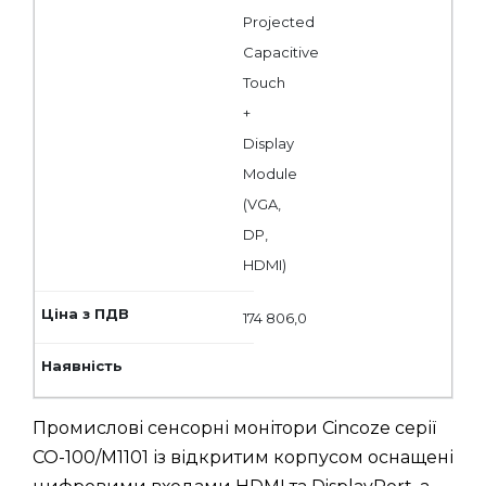
Projected
Capacitive
Touch
+
Display
Module
(VGA,
DP,
HDMI)
174 806,0
Промислові сенсорні монітори Cincoze серії
CO-100/M1101 із відкритим корпусом оснащені