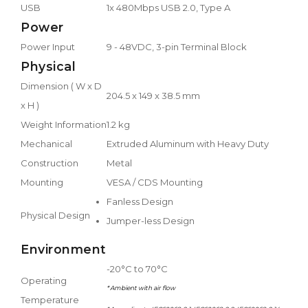
USB
1x 480Mbps USB 2.0, Type A
Power
Power Input
9 - 48VDC, 3-pin Terminal Block
Physical
Dimension ( W x D
204.5 x 149 x 38.5 mm
x H )
Weight Information
1.2 kg
Mechanical
Extruded Aluminum with Heavy Duty
Construction
Metal
Mounting
VESA / CDS Mounting
Fanless Design
Physical Design
Jumper-less Design
Environment
-20°C to 70°C
Operating
* Ambient with air flow
Temperature