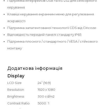
Підтримка інтерфейсів USB та RS-232 для сенсорного
керування
Клавіші керування екранним меню для регулювання
яскравості
Підтримка запатентованої технології CDS від Cincoze
Відповідність передній панелі стандарту IP65
Підтримка плоского / стандартного / VESA / стійкового
монтажу
Додаткова інформація
Display
LCD Size
24” (16:9)
Resolution
1920 x 1080
Brightness
300 cd/m2
Contrast Ratio
5000 : 1