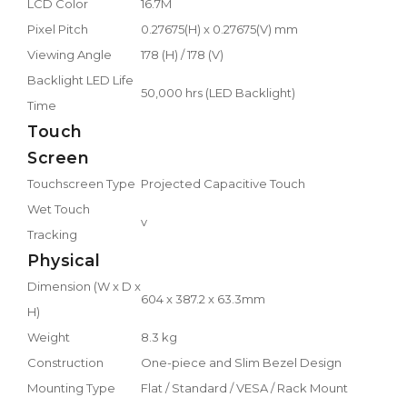
LCD Color
16.7M
Pixel Pitch
0.27675(H) x 0.27675(V) mm
Viewing Angle
178 (H) / 178 (V)
Backlight LED Life
50,000 hrs (LED Backlight)
Time
Touch
Screen
Touchscreen Type
Projected Capacitive Touch
Wet Touch
v
Tracking
Physical
Dimension (W x D x
604 x 387.2 x 63.3mm
H)
Weight
8.3 kg
Construction
One-piece and Slim Bezel Design
Mounting Type
Flat / Standard / VESA / Rack Mount