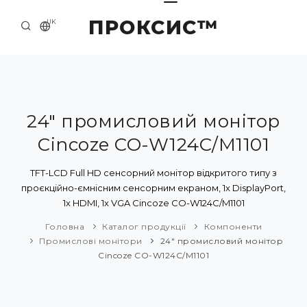
ПРОКСИС™
UK
ГОЛОВНА
КОНТАКТИ
ПРО НАС
24" промисловий монітор
Cincoze CO-W124C/M1101
ПРИКЛАДИ ТА РІШЕННЯ
КАТАЛОГ ПРОДУКЦІЇ
TFT-LCD Full HD сенсорний монітор відкритого типу з
проєкційно-ємнісним сенсорним екраном, 1x DisplayPort,
НОВИНИ
1x HDMI, 1x VGA Cincoze CO-W124C/M1101
Головна
Каталог продукції
Компоненти
Промислові монітори
24" промисловий монітор
Cincoze CO-W124C/M1101