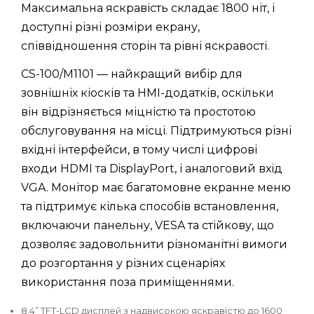
Максимальна яскравість складає 1800 ніт, і
доступні різні розміри екрану,
співвідношення сторін та рівні яскравості.
CS-100/M1101 — найкращий вибір для
зовнішніх кіосків та HMI-додатків, оскільки
він відрізняється міцністю та простотою
обслуговування на місці. Підтримуються різні
вхідні інтерфейси, в тому числі цифрові
входи HDMI та DisplayPort, і аналоговий вхід
VGA. Монітор має багатомовне екранне меню
та підтримує кілька способів встановлення,
включаючи панельну, VESA та стійкову, що
дозволяє задовольнити різноманітні вимоги
до розгортання у різних сценаріях
використання поза приміщеннями.
8.4” TFT-LCD дисплей з надвисокою яскравістю до 1600