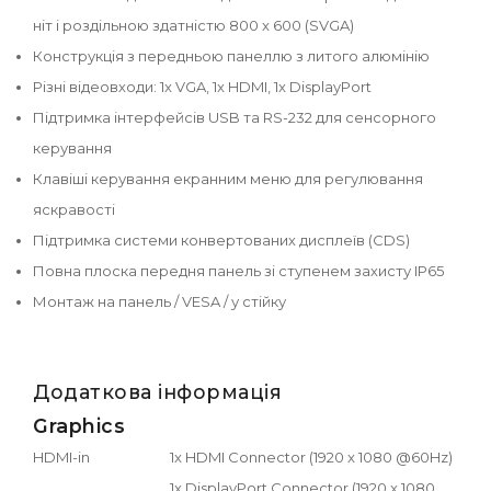
ніт і роздільною здатністю 800 x 600 (SVGA)
Конструкція з передньою панеллю з литого алюмінію
Різні відеовходи: 1x VGA, 1x HDMI, 1x DisplayPort
Підтримка інтерфейсів USB та RS-232 для сенсорного
керування
Клавіші керування екранним меню для регулювання
яскравості
Підтримка системи конвертованих дисплеїв (CDS)
Повна плоска передня панель зі ступенем захисту IP65
Монтаж на панель / VESA / у стійку
Додаткова інформація
Graphics
HDMI-in
1x HDMI Connector (1920 x 1080 @60Hz)
1x DisplayPort Connector (1920 x 1080