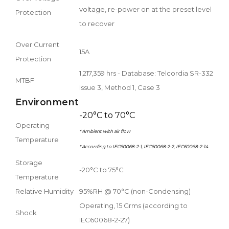
voltage, re-power on at the preset level
Protection
to recover
Over Current
15A
Protection
1,217,359 hrs - Database: Telcordia SR-332
MTBF
Issue 3, Method 1, Case 3
Environment
-20°C to 70°C
Operating
* Ambient with air flow
Temperature
* According to IEC60068-2-1, IEC60068-2-2, IEC60068-2-14
Storage
-20°C to 75°C
Temperature
Relative Humidity
95%RH @ 70°C (non-Condensing)
Operating, 15 Grms (according to
Shock
IEC60068-2-27)