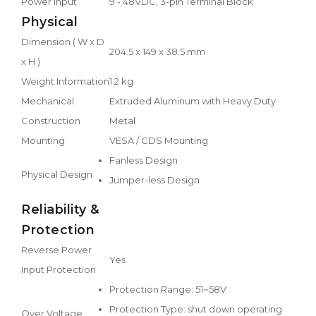
Power Input
9 - 48VDC, 3-pin Terminal Block
Physical
Dimension ( W x D
204.5 x 149 x 38.5 mm
x H )
Weight Information
1.2 kg
Mechanical
Extruded Aluminum with Heavy Duty
Construction
Metal
Mounting
VESA / CDS Mounting
Fanless Design
Physical Design
Jumper-less Design
Reliability &
Protection
Reverse Power
Yes
Input Protection
Protection Range: 51~58V
Protection Type: shut down operating
Over Voltage