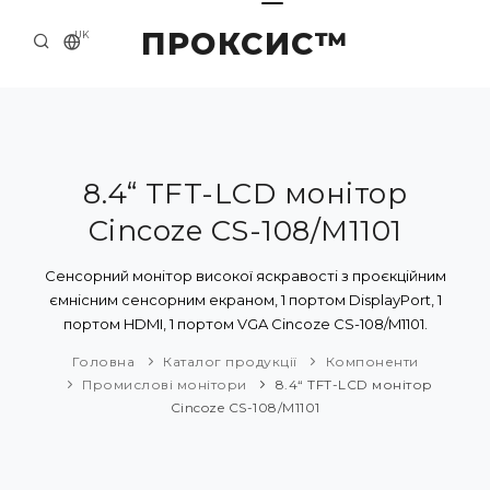
ПРОКСИС™
UK
ГОЛОВНА
КОНТАКТИ
ПРО НАС
8.4“ TFT-LCD монітор
Cincoze CS-108/M1101
ПРИКЛАДИ ТА РІШЕННЯ
КАТАЛОГ ПРОДУКЦІЇ
Сенсорний монітор високої яскравості з проєкційним
ємнісним сенсорним екраном, 1 портом DisplayPort, 1
НОВИНИ
портом HDMI, 1 портом VGA Cincoze CS-108/M1101.
Головна
Каталог продукції
Компоненти
Промислові монітори
8.4“ TFT-LCD монітор
Cincoze CS-108/M1101