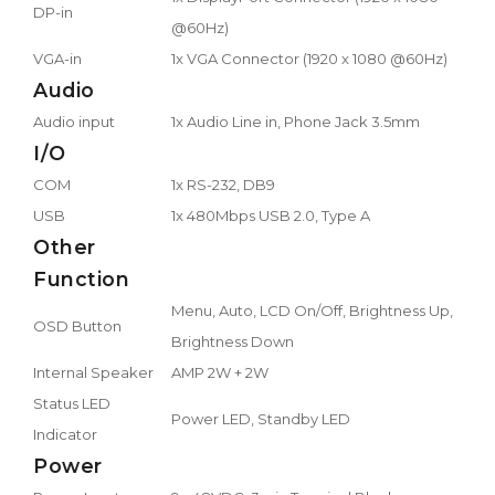
DP-in
@60Hz)
VGA-in
1x VGA Connector (1920 x 1080 @60Hz)
Audio
Audio input
1x Audio Line in, Phone Jack 3.5mm
I/O
COM
1x RS-232, DB9
USB
1x 480Mbps USB 2.0, Type A
Other
Function
Menu, Auto, LCD On/Off, Brightness Up,
OSD Button
Brightness Down
Internal Speaker
AMP 2W + 2W
Status LED
Power LED, Standby LED
Indicator
Power