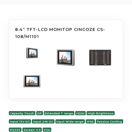
8.4“ TFT-LCD МОНІТОР CINCOZE CS-
108/M1101
Capacity Touch
DP
Extended T range
HDMI
High Brightness
Input 12V DC
Input 24V DC
Input Wide range
IP65
Passive Cooling
RS232
Screen 4:3
VGA