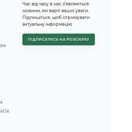
Час від часу в нас з'являються
новини, які варті вашої уваги.
Підпишіться, щоб отримувати
актуальну інформацію
ПІДПИСАТИСЬ НА РОЗСИЛКУ
ура
а
і АПК