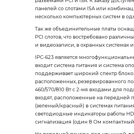
разъемами PCI и ISA. К заказу досту
панелей со слотами ISA или комбинаци
несколько компьютерных систем в од
Так же объединительные платы оснащ
PCI слотов, что востребовано различ
и видеозаписи, в охранных системах и
IPC-623 является многофункциональн
входит система питания и система опо
поддерживает широкий спектр блоков
расположенных, резервированного по
460/570/810 Вт с 2-мя входами для по
входят, расположенные на передней 
(зеленый/красный) в системах питани
светодиодные индикаторы работы HDD и 
сигнализация (один 8 Ом компактны