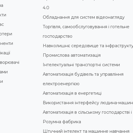
на
4.0
кти
Обладнання для систем відеонагляду
ас
Торгівля, самообслуговування і готельне
ютери
господарство
ненти
Навколишнє середовище та інфраструкт
кації
Промислова автоматизація
ворювачі
Інтелектуальні транспортні системи
ами
Автоматизація будівель та управління
ни
електроенергією
Автоматизація в енергетиці
Використання інтерфейсу людина-машин
Автоматизація в сільському господарстві 
Розумна фабрика
Штучний інтелект та машинне навчання