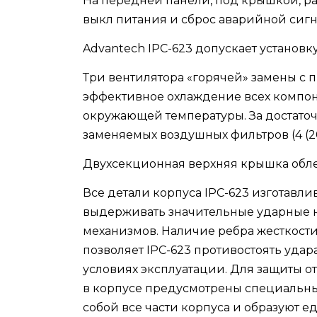
На передней панели, под крышкой, ра
выкл питания и сброс аварийной сиг
Advantech IPC-623 допускает установку
Три вентилятора «горячей» замены с 
эффективное охлаждение всех компон
окружающей температуры. За достаточ
заменяемых воздушных фильтров (4 (200 
Двухсекционная верхняя крышка обле
Все детали корпуса IPC-623 изготавл
выдерживать значительные ударные 
механизмов. Наличие ребра жесткост
позволяет IPC-623 противостоять уда
условиях эксплуатации. Для защиты о
в корпусе предусмотрены специальны
собой все части корпуса и образуют е