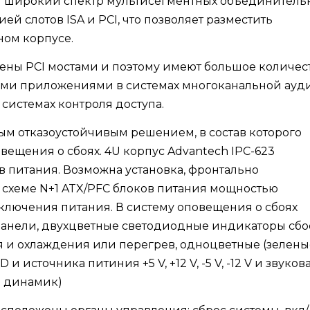
пен широкий спектр мультисегментных объединитель
ей слотов ISA и PCI, что позволяет разместить
ном корпусе.
ены PCI мостами и поэтому имеют большое количес
ными приложениями в системах многоканальной ауд
 системах контроля доступа.
ым отказоустойчивым решением, в состав которого
вещения о сбоях. 4U корпус Advantech IPC-623
 питания. Возможна установка, фронтально
 схеме N+1 ATX/PFC блоков питания мощностью
дключения питания. В систему оповещения о сбоях
панели, двухцветные светодиодные индикаторы сбо
я и охлаждения или перегрев, одноцветные (зелены
источника питиния +5 V, +12 V, -5 V, -12 V и звуков
й динамик)