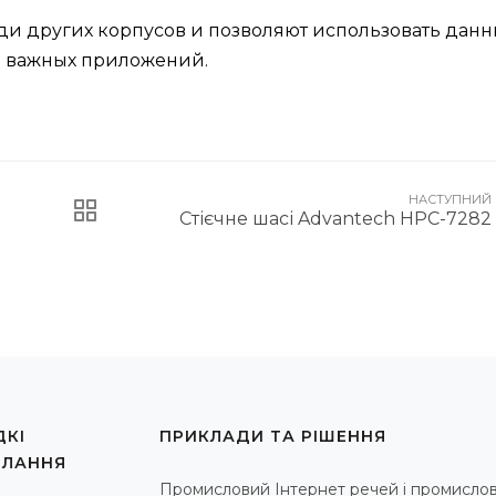
ди других корпусов и позволяют использовать дан
и важных приложений.
НАСТУПНИЙ
Стієчне шасі Advantech HPC-7282
КІ
ПРИКЛАДИ ТА РІШЕННЯ
ИЛАННЯ
Промисловий Інтернет речей і промислов