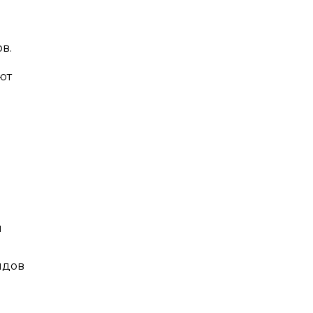
в.
ют
ы
ядов