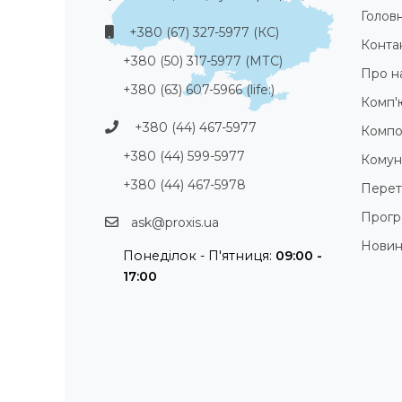
Голов
+380 (67) 327-5977 (КС)
Конта
+380 (50) 317-5977 (МТС)
Про н
+380 (63) 607-5966 (life:)
Комп'
+380 (44) 467-5977
Компо
+380 (44) 599-5977
Комуні
+380 (44) 467-5978
Перет
Прогр
ask@proxis.ua
Нови
Понеділок - П'ятниця:
09:00 -
17:00