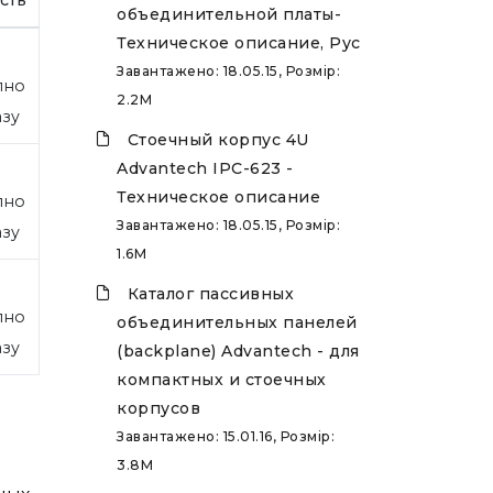
объединительной платы-
Техническое описание, Рус
Завантажено: 18.05.15, Розмір:
пно
2.2M
азу
Стоечный корпус 4U
Advantech IPC-623 -
Техническое описание
пно
Завантажено: 18.05.15, Розмір:
азу
1.6M
Каталог пассивных
пно
объединительных панелей
азу
(backplane) Advantech - для
компактных и стоечных
корпусов
Завантажено: 15.01.16, Розмір:
3.8M