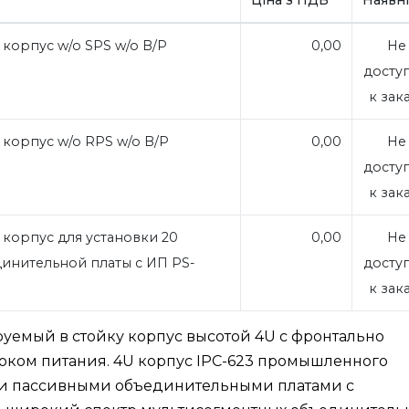
 корпус w/o SPS w/o B/P
0,00
Не
досту
к зак
й корпус w/o RPS w/o B/P
0,00
Не
досту
к зак
 корпус для установки 20
0,00
Не
инительной платы с ИП PS-
досту
S
к зак
руемый в стойку корпус высотой 4U с фронтально
ком питания. 4U корпус IPC-623 промышленного
ми пассивными объединительными платами с