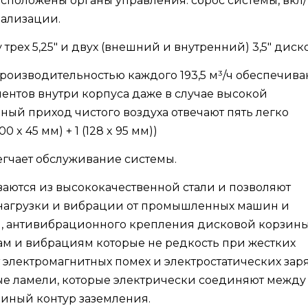
сположены органы управления: сброс системы, вкл/
нализации.
 трех 5,25" и двух (внешний и внутренний) 3,5" диско
производительностью каждого 193,5 м³/ч обеспечива
ентов внутри корпуса даже в случае высокой
ный приход чистого воздуха отвечают пять легко
x 45 мм) + 1 (128 x 95 мм))
гчает обслуживание системы.
иваются из высококачественной стали и позволяют
нагрузки и вибрации от промышленных машин и
и, антивибрационного крепления дисковой корзин
рам и вибрациям которые не редкость при жестких
т электромагнитных помех и электростатических зар
е ламели, которые электрически соединяют между
диный контур заземления.