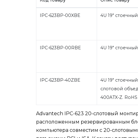
IPC-623BP-00XBE
4U 19" стоечный
IPC-623BP-00RBE
4U 19" стоечны
IPC-623BP-40ZBE
4U 19" стоечный
слотовой объед
400ATX-Z. RoH
Advantech IPC-623 20-слотовый монти
расположенным резервированным бло
компьютера совместим с 20-слотовы