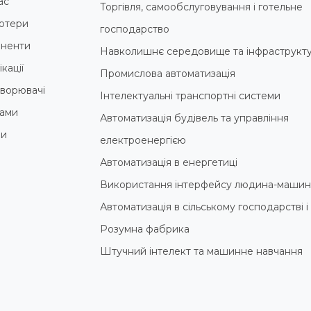
ас
Торгівля, самообслуговування і готельне
ютери
господарство
ненти
Навколишнє середовище та інфраструкт
кації
Промислова автоматизація
ворювачі
Інтелектуальні транспортні системи
ами
Автоматизація будівель та управління
ни
електроенергією
Автоматизація в енергетиці
Використання інтерфейсу людина-машин
Автоматизація в сільському господарстві 
Розумна фабрика
Штучний інтелект та машинне навчання