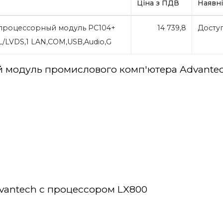
Ціна з ПДВ
Наявні
процессорный модуль PC104+
14 739,8
Досту
L/LVDS,1 LAN,COM,USB,Audio,G
 модуль промислового комп'ютера Advantec
vantech с процессором LX800