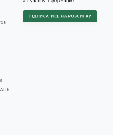
актуальну інформацію
ПІДПИСАТИСЬ НА РОЗСИЛКУ
ура
а
і АПК