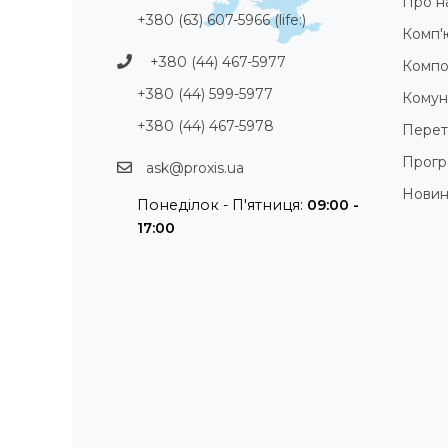
Про н
+380 (63) 607-5966 (life:)
Комп'
+380 (44) 467-5977
Компо
+380 (44) 599-5977
Комуні
+380 (44) 467-5978
Перет
Прогр
ask@proxis.ua
Нови
Понеділок - П'ятниця:
09:00 -
17:00