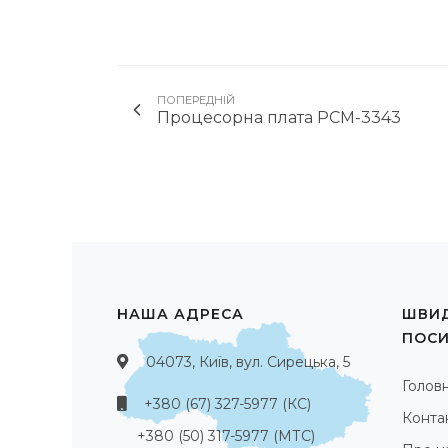
ПОПЕРЕДНІЙ
Процесорна плата PCM-3343
НАША АДРЕСА
ШВИД
ПОС
04073, Київ, вул. Сирецька, 5
Голов
+380 (67) 327-5977 (КС)
Конта
+380 (50) 317-5977 (МТС)