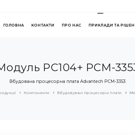
ГОЛОВНА
КОНТАКТИ
ПРО НАС
ПРИКЛАДИ ТА РІШЕ
Модуль PC104+ PCM-335
Вбудована процесорна плата Advantech PCM-3353
родукції
Компоненти
Вбудовувані процесорні плати
Мо