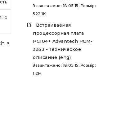
сть
Завантажено: 18.05.15, Розмір:
522.1K
пно
Встраиваемая
процессорная плата
PC104+ Advantech PCM-
h з
3353 - Техническое
описание (eng)
Завантажено: 18.05.15, Розмір:
1.2M