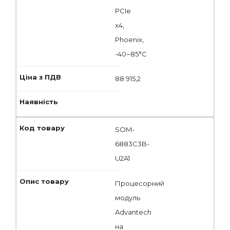
PCIe
x4,
Phoenix,
-40~85°C
88 915,2
SOM-
6883C3B-
U2A1
Процесорний
модуль
Advantech
на