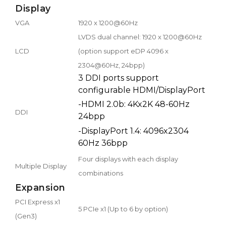
Display
VGA
1920 x 1200@60Hz
LVDS dual channel: 1920 x 1200@60Hz
LCD
(option support eDP 4096 x
2304@60Hz, 24bpp)
3 DDI ports support
configurable HDMI/DisplayPort
-HDMI 2.0b: 4Kx2K 48-60Hz
DDI
24bpp
-DisplayPort 1.4: 4096x2304
60Hz 36bpp
Four displays with each display
Multiple Display
combinations
Expansion
PCI Express x1
5 PCIe x1 (Up to 6 by option)
(Gen3)