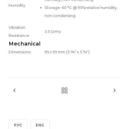
Humidity
Storage: 60 °C @ 95%relative humidity,
non-condensing
Vibration
3.5 Grms
Resistance
Mechanical
Dimensions
95 x 95 mm (3.74" x 3.74")
РУС
ENG