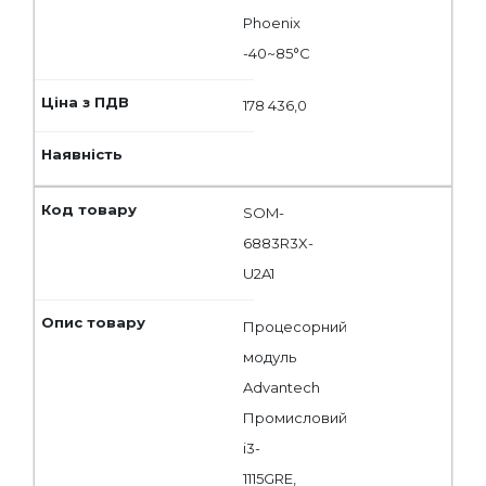
Phoenix
-40~85°C
178 436,0
SOM-
6883R3X-
U2A1
Процесорний
модуль
Advantech
Промисловий
i3-
1115GRE,