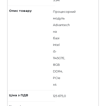
S5A1
Процесорний
модуль
Advantech
на
базі
Intel
i5-
1145G7E,
8GB
DDR4,
PCIe
x4
125 675,0