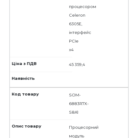
процесором
Celeron
6305E,
інтерфейс
PCIe
x4
45 359,4
SOM-
6883R7X-
S8A1
Процесорний
модуль