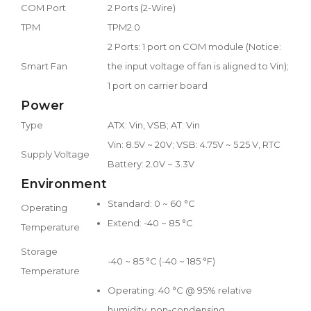
COM Port
2 Ports (2-Wire)
TPM
TPM2.0
2 Ports: 1 port on COM module (Notice:
Smart Fan
the input voltage of fan is aligned to Vin);
1 port on carrier board
Power
Type
ATX: Vin, VSB; AT: Vin
Vin: 8.5V ~ 20V; VSB: 4.75V ~ 5.25 V, RTC
Supply Voltage
Battery: 2.0V ~ 3.3V
Environment
Standard: 0 ~ 60 °C
Operating
Extend: -40 ~ 85 °C
Temperature
Storage
-40 ~ 85 °C (-40 ~ 185 °F)
Temperature
Operating: 40 °C @ 95% relative
humidity, non-condensing