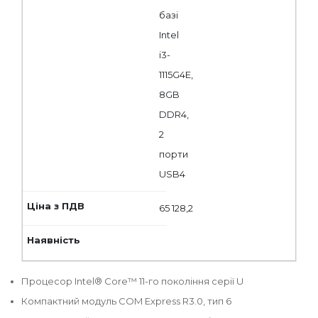
базі
Intel
i3-
1115G4E,
8GB
DDR4,
2
порти
USB4
65 128,2
Процесор Intel® Core™ 11-го покоління серії U
Компактний модуль COM Express R3.0, тип 6