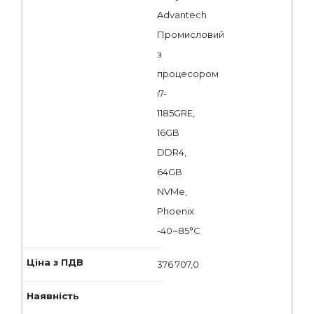
Advantech
Промисловий
з
процесором
i7-
1185GRE,
16GB
DDR4,
64GB
NVMe,
Phoenix
-40~85°C
376 707,0