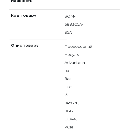
SOM-
6883C5A-
S5A1
Процесорний
модуль
Advantech
на
базі
Intel
i5-
1145G7E,
8GB
DDR4,
PCIe