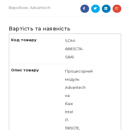
Виробник:
Advantech
Вартість та наявність
SOM-
6883C7A-
S8A1
Процесорний
модуль
Advantech
на
базі
Intel
i7-
1185G7E,