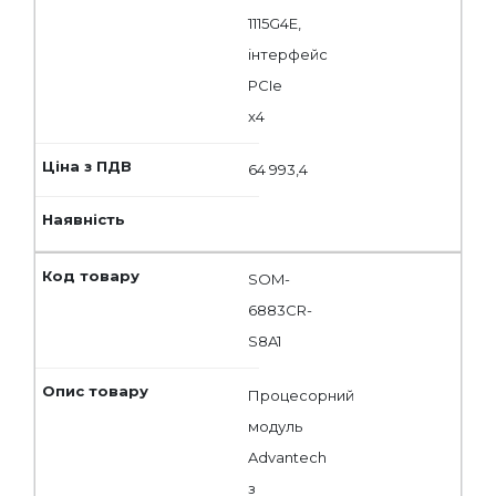
1115G4E,
інтерфейс
PCIe
x4
64 993,4
SOM-
6883CR-
S8A1
Процесорний
модуль
Advantech
з