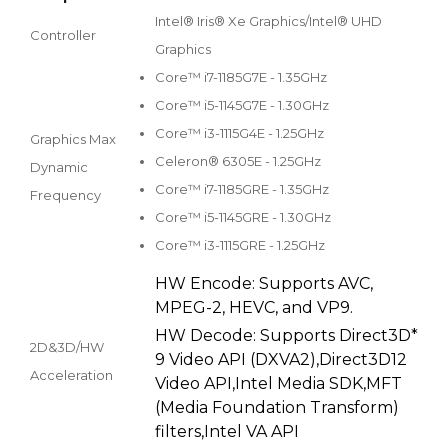
Intel® Iris® Xe Graphics/Intel® UHD
Controller
Graphics
Core™ i7-1185G7E - 1.35GHz
Core™ i5-1145G7E - 1.30GHz
Core™ i3-1115G4E - 1.25GHz
Graphics Max
Celeron® 6305E - 1.25GHz
Dynamic
Core™ i7-1185GRE - 1.35GHz
Frequency
Core™ i5-1145GRE - 1.30GHz
Core™ i3-1115GRE - 1.25GHz
HW Encode: Supports AVC,
MPEG-2, HEVC, and VP9.
HW Decode: Supports Direct3D*
2D&3D/HW
9 Video API (DXVA2),Direct3D12
Acceleration
Video API,Intel Media SDK,MFT
(Media Foundation Transform)
filters,Intel VA API