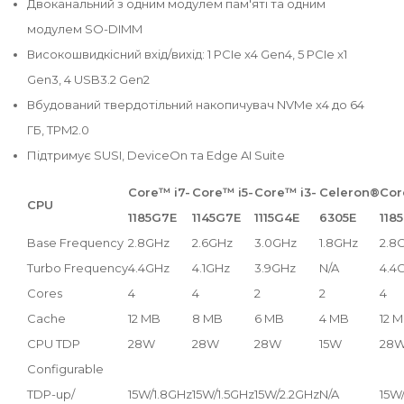
Двоканальний з одним модулем пам'яті та одним
модулем SO-DIMM
Високошвидкісний вхід/вихід: 1 PCIe x4 Gen4, 5 PCIe x1
Gen3, 4 USB3.2 Gen2
Вбудований твердотільний накопичувач NVMe x4 до 64
ГБ, TPM2.0
Підтримує SUSI, DeviceOn та Edge AI Suite
Core™ i7-
Core™ i5-
Core™ i3-
Celeron®
Cor
CPU
1185G7E
1145G7E
1115G4E
6305E
118
Base Frequency
2.8GHz
2.6GHz
3.0GHz
1.8GHz
2.8
Turbo Frequency
4.4GHz
4.1GHz
3.9GHz
N/A
4.4
Cores
4
4
2
2
4
Cache
12 MB
8 MB
6 MB
4 MB
12 
CPU TDP
28W
28W
28W
15W
28
Configurable
TDP-up/
15W/1.8GHz
15W/1.5GHz
15W/2.2GHz
N/A
15W