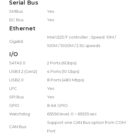
Serial Bus
SMBus
Yes
I2C Bus
Yes
Ethernet
Intel I225 IT controller ; Speed: 10M /
Gigabit
100M / 1000M / 2.5G speeds
I/O
SATA3.0
2 Ports (6Gbps)
USB3.2 (Gen2)
4 Ports (10 Gbps)
USB2.0
8 Ports (480 Mbps)
LPC
Yes
SPI Bus
Yes
GPIO
8-bit GPIO
Watchdog
65536 level, 0 ~ 65535 sec
Support one CAN Bus option from COM
CAN Bus
Port