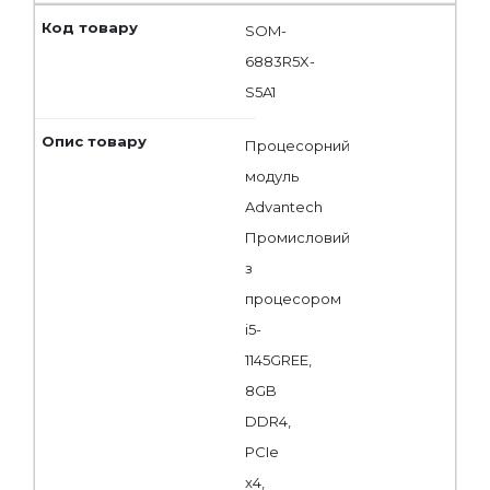
SOM-
6883R5X-
S5A1
Процесорний
модуль
Advantech
Промисловий
з
процесором
i5-
1145GREE,
8GB
DDR4,
PCIe
x4,