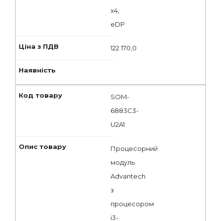
x4,
eDP
122 170,0
SOM-
6883C3-
U2A1
Процесорний
модуль
Advantech
з
процесором
i3-