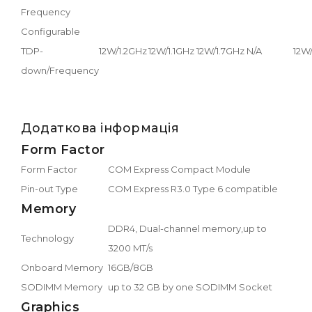
Frequency
Configurable
TDP-
12W/1.2GHz
12W/1.1GHz
12W/1.7GHz
N/A
12W
down/Frequency
Додаткова інформація
Form Factor
Form Factor
COM Express Compact Module
Pin-out Type
COM Express R3.0 Type 6 compatible
Memory
DDR4, Dual-channel memory,up to
Technology
3200 MT/s
Onboard Memory
16GB/8GB
SODIMM Memory
up to 32 GB by one SODIMM Socket
Graphics