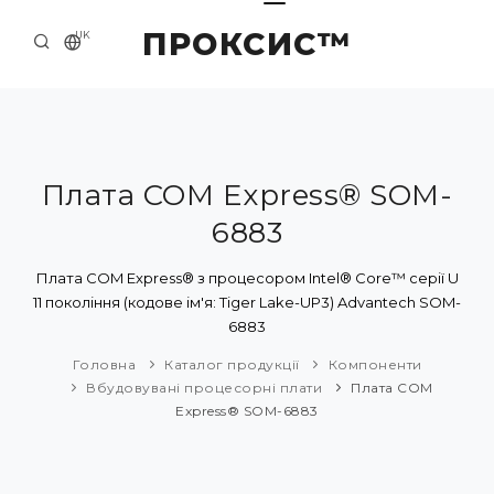
ПРОКСИС™
UK
ГОЛОВНА
КОНТАКТИ
ПРО НАС
Плата COM Express® SOM-
6883
ПРИКЛАДИ ТА РІШЕННЯ
КАТАЛОГ ПРОДУКЦІЇ
Плата COM Express® з процесором Intel® Core™ серії U
11 покоління (кодове ім'я: Tiger Lake-UP3) Advantech SOM-
НОВИНИ
6883
Головна
Каталог продукції
Компоненти
Вбудовувані процесорні плати
Плата COM
Express® SOM-6883