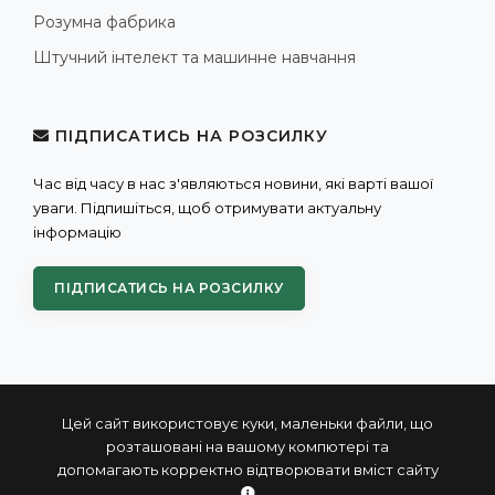
Розумна фабрика
Штучний інтелект та машинне навчання
ПІДПИСАТИСЬ НА РОЗСИЛКУ
Час від часу в нас з'являються новини, які варті вашої
уваги. Підпишіться, щоб отримувати актуальну
інформацію
ПІДПИСАТИСЬ НА РОЗСИЛКУ
Цей сайт використовує куки, маленьки файли, що
розташовані на вашому компютері та
допомагають корректно відтворювати вміст сайту
© 2004 - 2026 ПРОКСИС™ - промислові комп'ютери та