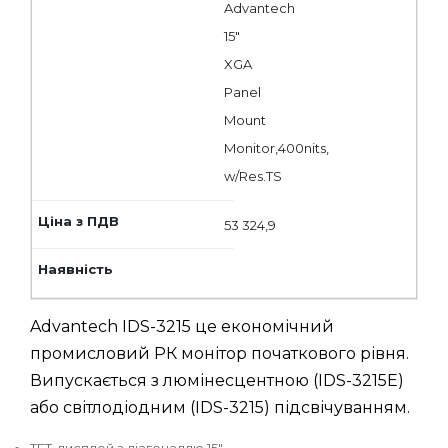
Advantech
15"
XGA
Panel
Mount
Monitor,400nits,
w/Res.TS
53 324,9
Advantech IDS-3215 це економічний
промисловий РК монітор початкового рівня.
Випускається з люмінесцентною (IDS-3215E)
або світлодіодним (IDS-3215) підсвічуванням.
TFT-дисплей з діагоналлю 15"