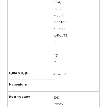
XGA,
Panel
Mount
Monitor,
300nits,
w/Res.TS,
0
~
45°
C
40 479,3
IDS-
3215G-