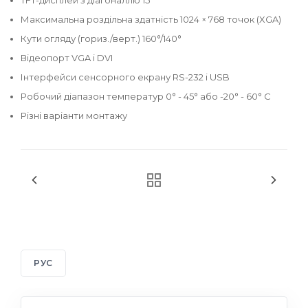
Максимальна роздільна здатність 1024 × 768 точок (XGA)
Кути огляду (гориз./верт.) 160°/140°
Відеопорт VGA і DVI
Інтерфейси сенсорного екрану RS-232 і USB
Робочий діапазон температур 0° - 45° або -20° - 60° C
Різні варіанти монтажу
РУС