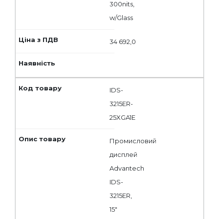
300nits,
w/Glass
34 692,0
IDS-
3215ER-
25XGA1E
Промисловий
дисплей
Advantech
IDS-
3215ER,
15"