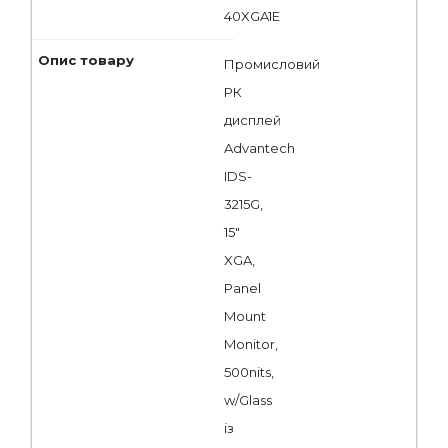
40XGA1E
Промисловий
РК
дисплей
Advantech
IDS-
3215G,
15"
XGA,
Panel
Mount
Monitor,
500nits,
w/Glass
із