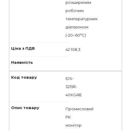
розширеним
робочим
температурним
діапазоном
(-20~60°С)
42 108,3
IDS-
3215R-
40XGA1E
Промисловий
РК
монітор