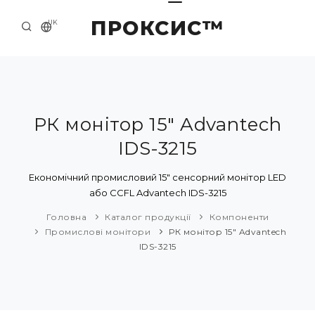
ПРОКСИС™
UK
ГОЛОВНА
КОНТАКТИ
ПРО НАС
РК монітор 15" Advantech
IDS-3215
ПРИКЛАДИ ТА РІШЕННЯ
КАТАЛОГ ПРОДУКЦІЇ
Економічний промисловий 15" сенсорний монітор LED
або CCFL Advantech IDS-3215
НОВИНИ
Головна
Каталог продукції
Компоненти
Промислові монітори
РК монітор 15" Advantech
IDS-3215