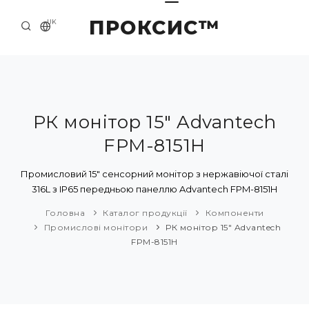
ПРОКСИС™
UK
ГОЛОВНА
КОНТАКТИ
ПРО НАС
РК монітор 15" Advantech
FPM-8151H
ПРИКЛАДИ ТА РІШЕННЯ
КАТАЛОГ ПРОДУКЦІЇ
Промисловий 15" сенсорний монітор з нержавіючої сталі
316L з IP65 передньою панеллю Advantech FPM-8151H
НОВИНИ
Головна
Каталог продукції
Компоненти
Промислові монітори
РК монітор 15" Advantech
FPM-8151H