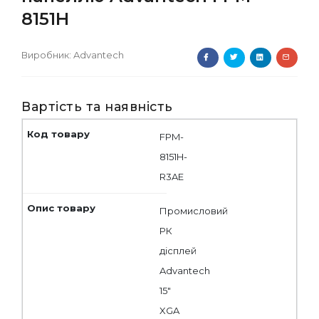
8151H
Виробник:
Advantech
Вартість та наявність
FPM-
8151H-
R3AE
Промисловий
РК
дісплей
Advantech
15"
XGA