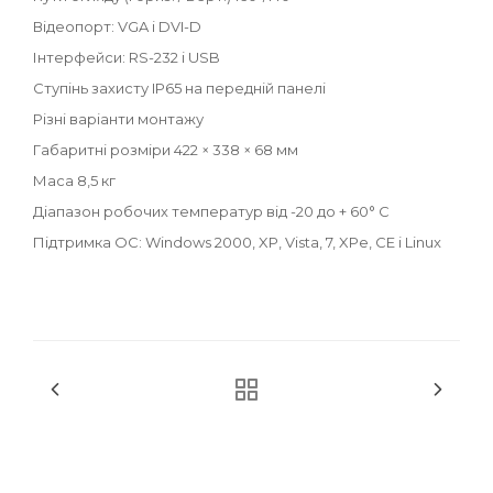
Відеопорт: VGA і DVI-D
Інтерфейси: RS-232 і USB
Ступінь захисту IP65 на передній панелі
Різні варіанти монтажу
Габаритні розміри 422 × 338 × 68 мм
Маса 8,5 кг
Діапазон робочих температур від -20 до + 60° С
Підтримка ОС: Windows 2000, XP, Vista, 7, XPe, CE і Linux