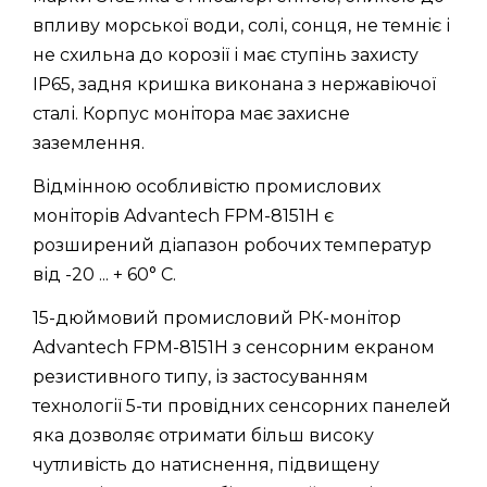
впливу морської води, солі, сонця, не темніє і
не схильна до корозії і має ступінь захисту
IP65, задня кришка виконана з нержавіючої
сталі. Корпус монітора має захисне
заземлення.
Відмінною особливістю промислових
моніторів Advantech FPM-8151H є
розширений діапазон робочих температур
від -20 ... + 60° C.
15-дюймовий промисловий РК-монітор
Advantech FPM-8151H з сенсорним екраном
резистивного типу, із застосуванням
технології 5-ти провідних сенсорних панелей
яка дозволяє отримати більш високу
чутливість до натиснення, підвищену