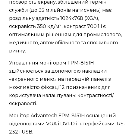
прозорість екрану, збільшений термін
служби (до 35 мільйонів натиснень) має
роздільну здатність 1024x768 (XGA),
2
яскравість 350 кд/м
, контраст 700:1 і є
оптимальним рішенням для промислового,
медичного, автомобільного та споживчого
ринку.
Управління монітором FPM-8151H
здійснюється за допомогою накладки
«екранного меню» на передній панелі з
можливістю фіксації 2 призначених для
користувача налаштувань: контрастності/
яскравості.
Монітор Advantech FPM-8151H оснащений
відеопортами VGA і DVI-D і інтерфейсами: RS-
232 і USB.