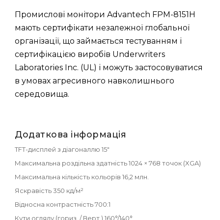
Промислові монітори Advantech FPM-8151H
мають сертифікати незалежної глобальної
організації, що займається тестуванням і
сертифікацією виробів Underwriters
Laboratories Inc. (UL) і можуть застосовуватися
в умовах агресивного навколишнього
середовища.
Додаткова інформація
TFT-дисплей з діагоналлю 15"
Максимальна роздільна здатність 1024 × 768 точок (XGA)
Максимальна кількість кольорів 16,2 млн.
Яскравість 350 кд/м²
Відносна контрастність 700:1
Кути огляду (гориз. / Верт.) 160°/140°