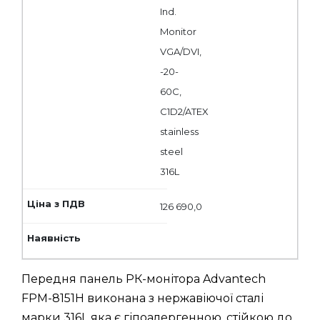
Ind.
Monitor
VGA/DVI,
-20-
60C,
C1D2/ATEX
stainless
steel
316L
126 690,0
Передня панель РК-монітора Advantech
FPM-8151H виконана з нержавіючої сталі
марки 316L яка є гіпоалергенною, стійкою до