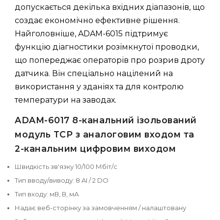
допускається декілька вхідних діапазонів, що
создає економічно ефективне рішення.
Найголовніше, ADAM-6015 підтримує
функцію діагностики розімкнутої проводки,
що попереджає операторів про розрив дроту
датчика. Він спеціально націлений на
використання у зданіях та для контролю
температури на заводах.
ADAM-6017 8-канальний ізольований
модуль TCP з аналоговим входом та
2-канальним цифровим виходом
Швидкість зв'язку 10/100 Мбіт/с
Тип вводу/виводу: 8 AI / 2 DO
Тип входу: мВ, В, мА
Надає веб-сторінку за замовченням / налаштовану