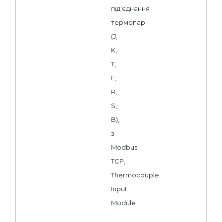
під'єднання
термопар
(J,
K,
T,
E,
R,
S,
B),
з
Modbus
TCP,
Thermocouple
Input
Module