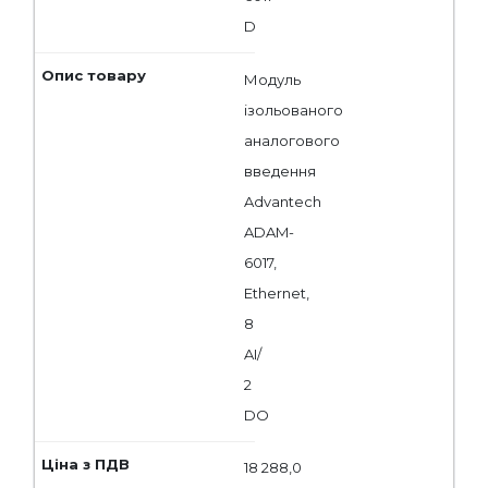
D
Модуль
ізольованого
аналогового
введення
Advantech
ADAM-
6017,
Ethernet,
8
AI/
2
DO
18 288,0