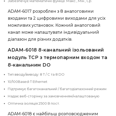
Забезпечує математичні функції: Макс., Мін., Ср.
ADAM-6017 розроблен з 8 аналоговими
входами та 2 цифровими виходами для усіх
можливих установок. Кожний аналоговий
канал може налаштувати індивідуальний
діапазон для різних додатків.
ADAM-6018 8-канальний ізольований
модуль TCP з термопарним входом та
8-канальним DO
Тип вводу/виводу: 8 T / C та 8 DO
10/100Based-T Ethernet
Підтримує багатоканальний / багатодіапазонний режим
Надає веб-сторінку за замовченням/налаштованую
Оптична ізоляція 2500 В пост.
ADAM-6018 є найбільш розповсюдженим