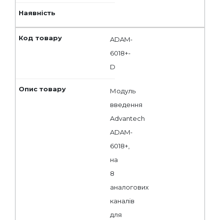
ADAM-
6018+-
D
Модуль
введення
Advantech
ADAM-
6018+,
на
8
аналогових
каналів
для