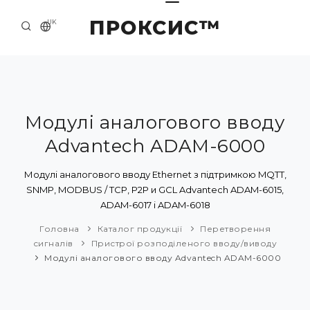
ПРОКСИС™
UK
ГОЛОВНА
КОНТАКТИ
ПРО НАС
Модулі аналогового вводу
Advantech ADAM-6000
ПРИКЛАДИ ТА РІШЕННЯ
КАТАЛОГ ПРОДУКЦІЇ
Модулі аналогового вводу Ethernet з підтримкою MQTT,
SNMP, MODBUS / TCP, P2P и GCL Advantech ADAM-6015,
НОВИНИ
ADAM-6017 і ADAM-6018
Головна
Каталог продукції
Перетворення
сигналів
Пристрої розподіленого вводу/виводу
Модулі аналогового вводу Advantech ADAM-6000