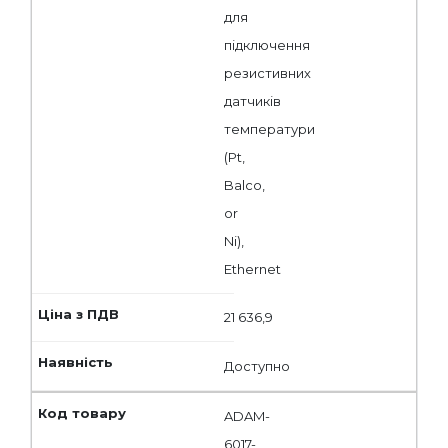
для
підключення
резистивних
датчиків
температури
(Pt,
Balco,
or
Ni),
Ethernet
21 636,9
Доступно
ADAM-
6017-