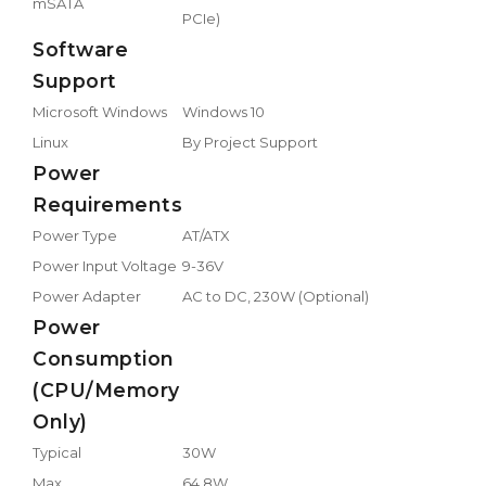
mSATA
PCIe)
Software
Support
Microsoft Windows
Windows 10
Linux
By Project Support
Power
Requirements
Power Type
AT/ATX
Power Input Voltage
9-36V
Power Adapter
AC to DC, 230W (Optional)
Power
Consumption
(CPU/Memory
Only)
Typical
30W
Max.
64.8W