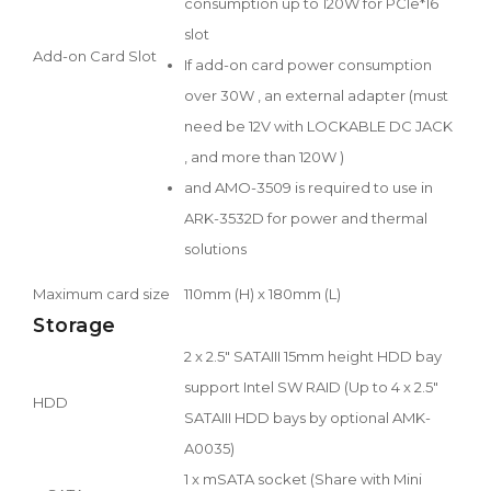
consumption up to 120W for PCIe*16
slot
Add-on Card Slot
If add-on card power consumption
over 30W , an external adapter (must
need be 12V with LOCKABLE DC JACK
, and more than 120W )
and AMO-3509 is required to use in
ARK-3532D for power and thermal
solutions
Maximum card size
110mm (H) x 180mm (L)
Storage
2 x 2.5" SATAIII 15mm height HDD bay
support Intel SW RAID (Up to 4 x 2.5"
HDD
SATAIII HDD bays by optional AMK-
A0035)
1 x mSATA socket (Share with Mini