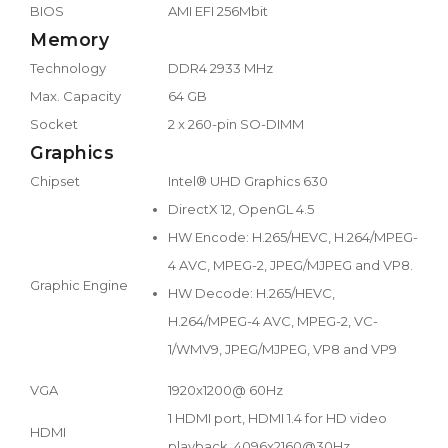
BIOS
AMI EFI 256Mbit
Memory
Technology
DDR4 2933 MHz
Max. Capacity
64 GB
Socket
2 x 260-pin SO-DIMM
Graphics
Chipset
Intel® UHD Graphics 630
DirectX 12, OpenGL 4.5
HW Encode: H.265/HEVC, H.264/MPEG-
4 AVC, MPEG-2, JPEG/MJPEG and VP8.
Graphic Engine
HW Decode: H.265/HEVC,
H.264/MPEG-4 AVC, MPEG-2, VC-
1/WMV9, JPEG/MJPEG, VP8 and VP9
VGA
1920x1200@ 60Hz
1 HDMI port, HDMI 1.4 for HD video
HDMI
playback, 4096x2160@30Hz