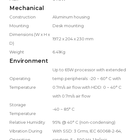
Mechanical
Construction
Aluminum housing
Mounting
Desk mounting
Dimensions (W x H x
197.2 x 204 x 230 mm
D)
Weight
6.41Kg
Environment
Up to 65W processor with extended
Operating
temp peripherals: -20 ~ 60° C with
Temperature
0.7m/s air flow with HDD: 0 ~ 40° C
with 0.7m/s air flow
Storage
-40 ~ 85° C
Temperature
Relative Humidity
95% @ 40° C (non-condensing)
Vibration During
With SSD: 3 Grms, IEC 60068-2-64,
Operation
random, 5 ~ 500 Hz, 1 hr/axis