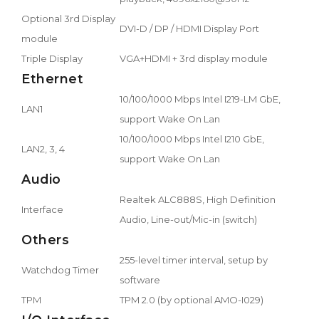
Optional 3rd Display
DVI-D / DP / HDMI Display Port
module
Triple Display
VGA+HDMI + 3rd display module
Ethernet
10/100/1000 Mbps Intel I219-LM GbE,
LAN1
support Wake On Lan
10/100/1000 Mbps Intel I210 GbE,
LAN2, 3, 4
support Wake On Lan
Audio
Realtek ALC888S, High Definition
Interface
Audio, Line-out/Mic-in (switch)
Others
255-level timer interval, setup by
Watchdog Timer
software
TPM
TPM 2.0 (by optional AMO-I029)