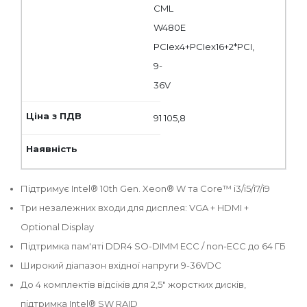
CML
W480E
PCIex4+PCIex16+2*PCI,
9-
36V
91 105,8
Підтримує Intel® 10th Gen. Xeon® W та Core™ i3/i5/i7/i9
Три незалежних входи для дисплея: VGA + HDMI +
Optional Display
Підтримка пам'яті DDR4 SO-DIMM ECC / non-ECC до 64 ГБ
Широкий діапазон вхідної напруги 9-36VDC
До 4 комплектів відсіків для 2,5" жорстких дисків,
підтримка Intel® SW RAID