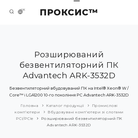
ПРОКСИС™
UK
ГОЛОВНА
КОНТАКТИ
ПРО НАС
Розширюваний
безвентиляторний ПК
ПРИКЛАДИ ТА РІШЕННЯ
Advantech ARK-3532D
КАТАЛОГ ПРОДУКЦІЇ
Безвентиляторний вбудовуваний ПК на Intel® Xeon® W /
НОВИНИ
Core™ i LGA1200 10-го покоління PC Advantech ARK-3532D
Головна
Каталог продукції
Промислові
комп'ютери
Вбудовувані комп'ютери зі слотами
PCI/PCIe
Розширюваний безвентиляторний ПК
Advantech ARK-3532D