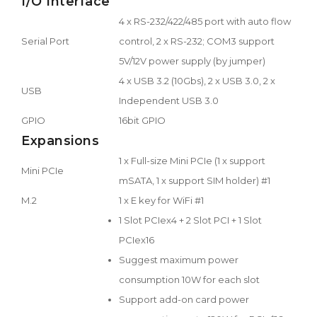
I/O Interface
4 x RS-232/422/485 port with auto flow
Serial Port
control, 2 x RS-232; COM3 support
5V/12V power supply (by jumper)
4 x USB 3.2 (10Gbs), 2 x USB 3.0, 2 x
USB
Independent USB 3.0
GPIO
16bit GPIO
Expansions
1 x Full-size Mini PCIe (1 x support
Mini PCIe
mSATA, 1 x support SIM holder) #1
M.2
1 x E key for WiFi #1
1 Slot PCIex4 + 2 Slot PCI + 1 Slot
PCIex16
Suggest maximum power
consumption 10W for each slot
Support add-on card power