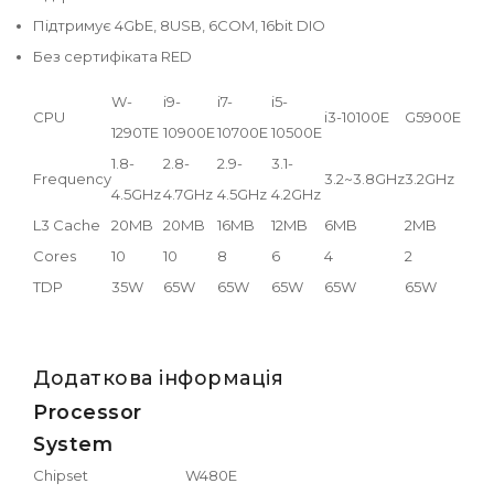
Підтримує 4GbE, 8USB, 6COM, 16bit DIO
Без сертифіката RED
W-
i9-
i7-
i5-
CPU
i3-10100E
G5900E
1290TE
10900E
10700E
10500E
1.8-
2.8-
2.9-
3.1-
Frequency
3.2~3.8GHz
3.2GHz
4.5GHz
4.7GHz
4.5GHz
4.2GHz
L3 Cache
20MB
20MB
16MB
12MB
6MB
2MB
Cores
10
10
8
6
4
2
TDP
35W
65W
65W
65W
65W
65W
Додаткова інформація
Processor
System
Chipset
W480E