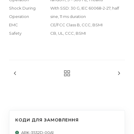
Shock During
With SSD: 30 G, IEC 60068-2-27, half
Operation
sine, 11 ms duration
EMC
CE/FCC Class B, CCC, BSMI
Safety
CB, UL, CCC, BSMI
КОДИ ДЛЯ ЗАМОВЛЕННЯ
ARK-3532D-00A1