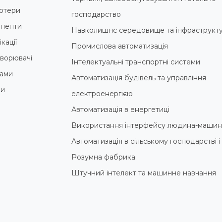
ютери
господарство
ненти
Навколишнє середовище та інфраструкт
кації
Промислова автоматизація
ворювачі
Інтелектуальні транспортні системи
ами
Автоматизація будівель та управління
ни
електроенергією
Автоматизація в енергетиці
Використання інтерфейсу людина-машин
Автоматизація в сільському господарстві 
Розумна фабрика
Штучний інтелект та машинне навчання