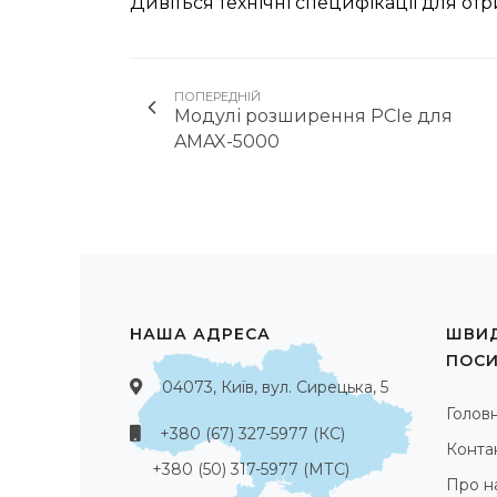
Дивіться технічні специфікації для от
ПОПЕРЕДНІЙ
Модулі розширення PCIe для
AMAX-5000
НАША АДРЕСА
ШВИД
ПОС
04073, Київ, вул. Сирецька, 5
Голов
+380 (67) 327-5977 (КС)
Конта
+380 (50) 317-5977 (МТС)
Про н