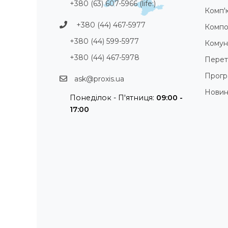
+380 (63) 607-5966 (life:)
Комп'
+380 (44) 467-5977
Компо
+380 (44) 599-5977
Комуні
+380 (44) 467-5978
Перет
Прогр
ask@proxis.ua
Нови
Понеділок - П'ятниця:
09:00 -
17:00