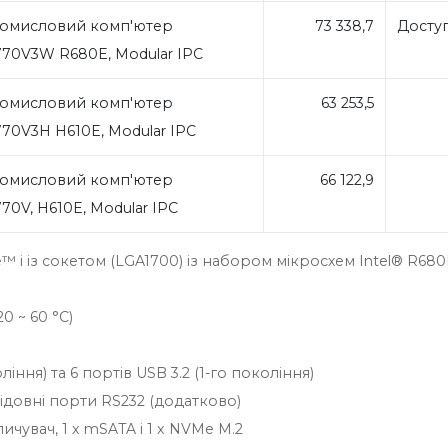
омисловий комп'ютер
73 338,7
Досту
770V3W R680E, Modular IPC
омисловий комп'ютер
63 253,5
770V3H H610E, Modular IPC
омисловий комп'ютер
66 122,9
70V, H610E, Modular IPC
e™ i із сокетом (LGA1700) із набором мікросхем Intel® R680
 ~ 60 °C)
іння) та 6 портів USB 3.2 (1-го покоління)
лідовні порти RS232 (додатково)
ичувач, 1 x mSATA і 1 x NVMe M.2