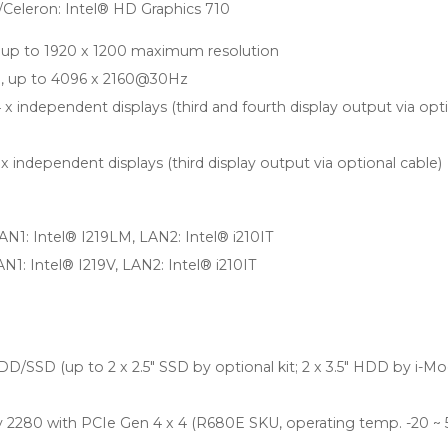
Celeron: Intel® HD Graphics 710
, up to 1920 x 1200 maximum resolution
, up to 4096 x 2160@30Hz
x independent displays (third and fourth display output via opt
x independent displays (third display output via optional cable)
N1: Intel® I219LM, LAN2: Intel® i210IT
1: Intel® I219V, LAN2: Intel® i210IT
HDD/SSD (up to 2 x 2.5" SSD by optional kit; 2 x 3.5" HDD by i-Mo
y 2280 with PCIe Gen 4 x 4 (R680E SKU, operating temp. -20 ~ 