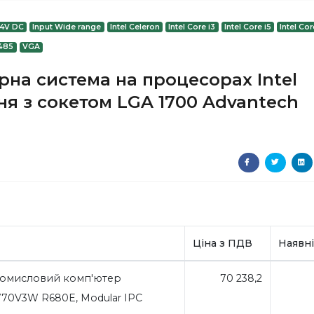
24V DC
Input Wide range
Intel Celeron
Intel Core i3
Intel Core i5
Intel Cor
485
VGA
на система на процесорах Intel
ління з сокетом LGA 1700 Advantech
Ціна з ПДВ
Наявні
омисловий комп'ютер
70 238,2
770V3W R680E, Modular IPC