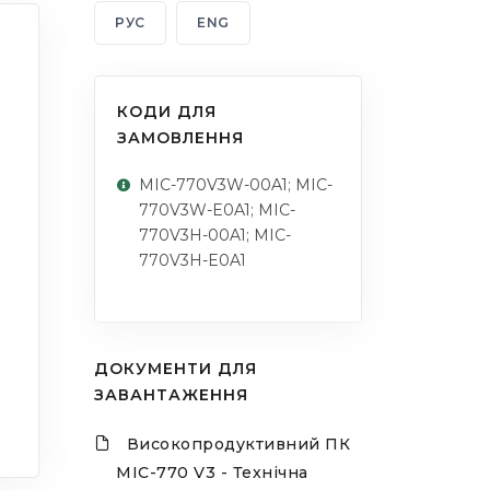
РУС
ENG
КОДИ ДЛЯ
ЗАМОВЛЕННЯ
MIC-770V3W-00A1; MIC-
770V3W-E0A1; MIC-
770V3H-00A1; MIC-
770V3H-E0A1
ДОКУМЕНТИ ДЛЯ
ЗАВАНТАЖЕННЯ
Високопродуктивний ПК
MIC-770 V3 - Технічна