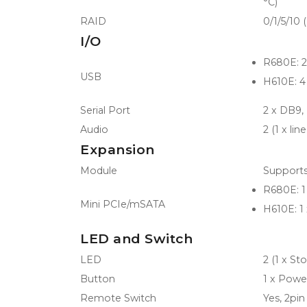
°C)
RAID
0/1/5/10
I/O
R680E: 2 
USB
H610E: 4
Serial Port
2 x DB9,
Audio
2 (1 x lin
Expansion
Module
Supports
R680E: 1
Mini PCIe/mSATA
H610E: 1
LED and Switch
LED
2 (1 x S
Button
1 x Powe
Remote Switch
Yes, 2pin