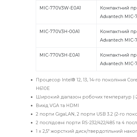
MIC-770V3W-E0A1
Компактний пр
Advantech MIC-
MIC-770V3H-00A1
Компактний пр
Advantech MIC-
MIC-770V3H-E0A1
Компактний пр
Advantech MIC-7
Процесор Intel® 12, 13, 14-го покоління Cor
H610E
Широкий діапазон робочих температур (-20
Вихід VGA та HDMI
2 порти GigaLAN, 2 порти USB 3.2 (2-го покол
2 послідовні порти RS-232/422/485 та 4 пос
1 x 2,5" жорсткий диск/твердотільний накоп