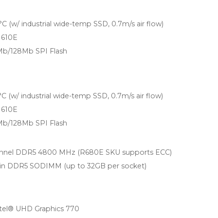
°C (w/ industrial wide-temp SSD, 0.7m/s air flow)
610E
Mb/128Mb SPI Flash
°C (w/ industrial wide-temp SSD, 0.7m/s air flow)
610E
Mb/128Mb SPI Flash
annel DDR5 4800 MHz (R680E SKU supports ECC)
pin DDR5 SODIMM (up to 32GB per socket)
Intel® UHD Graphics 770