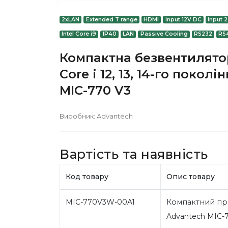
2xLAN
Extended T range
HDMI
Input 12V DC
Input 
Intel Core i9
IP40
LAN
Passive Cooling
RS232
RS
Компактна безвентилятор
Core i 12, 13, 14-го поко
MIC-770 V3
Виробник:
Advantech
Вартість та наявність
Код товару
Опис товару
MIC-770V3W-00A1
Компактний пр
Advantech MIC-