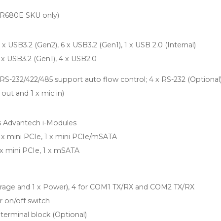
 (R680E SKU only)
x USB3.2 (Gen2), 6 x USB3.2 (Gen1), 1 x USB 2.0 (Internal)
 x USB3.2 (Gen1), 4 x USB2.0
 RS-232/422/485 support auto flow control; 4 x RS-232 (Optional
e out and 1 x mic in)
 Advantech i-Modules
 x mini PCIe, 1 x mini PCIe/mSATA
 x mini PCIe, 1 x mSATA
torage and 1 x Power), 4 for COM1 TX/RX and COM2 TX/RX
r on/off switch
 terminal block (Optional)