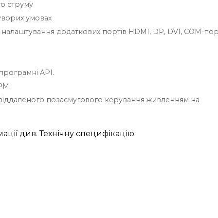
го струму
суворих умовах
чке налаштування додаткових портів HDMI, DP, DVI, COM-пор
програмні API.
PM.
я віддаленого позасмугового керування живленням на
ації див. Технічну специфікацію