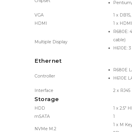
Chipset
Pentium/
VGA
1 x DB15
HDMI
1 x HDMI
R680E: 4 
cable)
Multiple Display
H610E: 3 
Ethernet
R680E LA
Controller
H610E LAN
Interface
2 x RJ45
Storage
HDD
1 x 2.5" 
mSATA
1
1 x M Ke
NVMe M.2