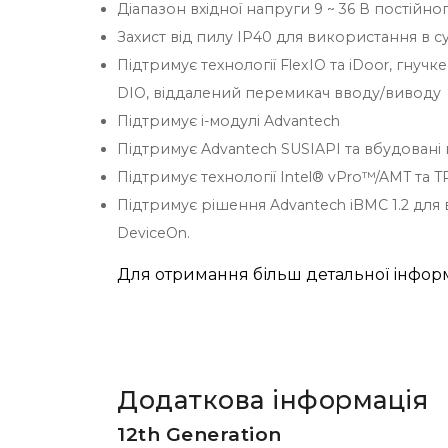
Діапазон вхідної напруги 9 ~ 36 В постійно
Захист від пилу IP40 для використання в 
Підтримує технології FlexIO та iDoor, гну
DIO, віддалений перемикач вводу/виводу
Підтримує i-модулі Advantech
Підтримує Advantech SUSIAPI та вбудовані 
Підтримує технології Intel® vPro™/AMT та T
Підтримує рішення Advantech iBMC 1.2 дл
DeviceOn.
Для отримання більш детальної інформ
Додаткова інформація
12th Generation