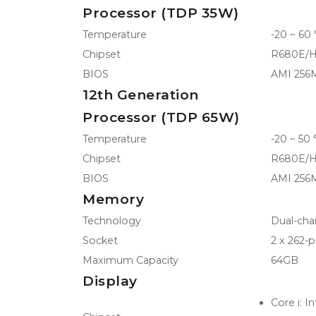
Processor (TDP 35W)
Temperature
-20 ~ 60 
Chipset
R680E/H
BIOS
AMI 256
12th Generation
Processor (TDP 65W)
Temperature
-20 ~ 50 
Chipset
R680E/H
BIOS
AMI 256
Memory
Technology
Dual-ch
Socket
2 x 262-
Maximum Capacity
64GB
Display
Core i: 