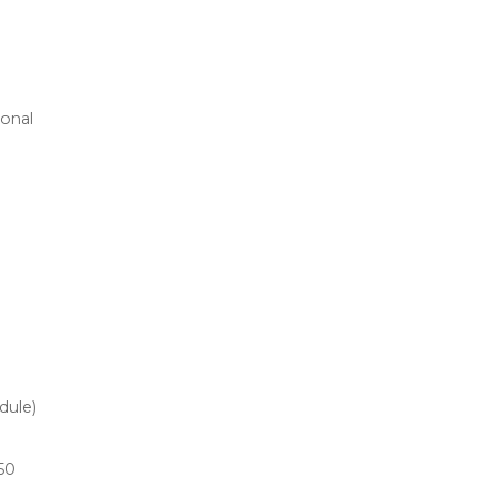
ional
dule)
50