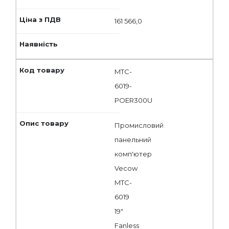
161 566,0
MTC-
6019-
POER300U
Промисловий
панельний
комп'ютер
Vecow
MTC-
6019
19"
Fanless