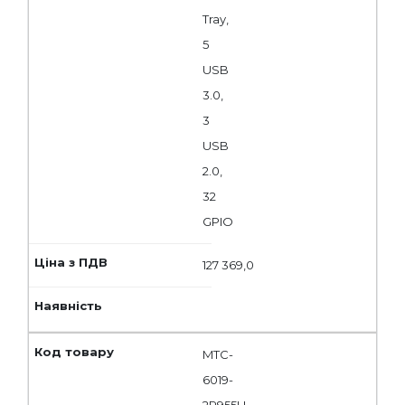
Tray,
5
USB
3.0,
3
USB
2.0,
32
GPIO
127 369,0
MTC-
6019-