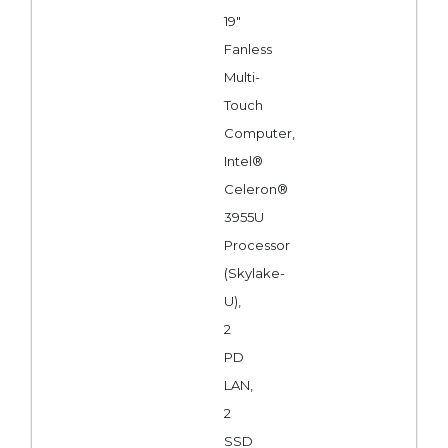
19"
Fanless
Multi-
Touch
Computer,
Intel®
Celeron®
3955U
Processor
(Skylake-
U),
2
PD
LAN,
2
SSD