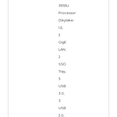
3955U
Processor
(Skylake-
U),
2
GigE
LAN,
2
SSD
Tray,
5
USB
3.0,
3
USB
2.0,