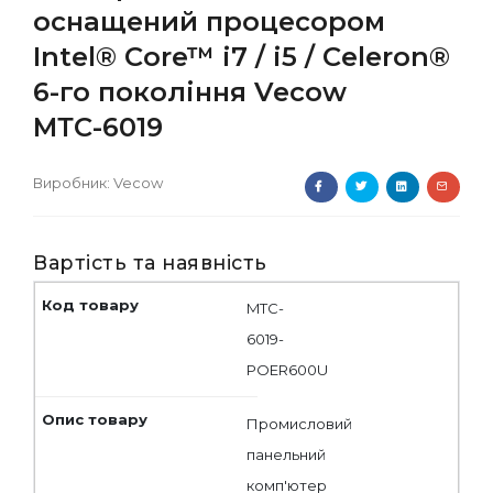
оснащений процесором
Intel® Core™ i7 / i5 / Celeron®
6-го покоління Vecow
МТС-6019
Виробник:
Vecow
Вартість та наявність
MTC-
6019-
POER600U
Промисловий
панельний
комп'ютер