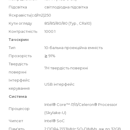
Підсвітка
світлодіодна підсвітка
Яскравість(cd/m2)
250
Кути огляду
85/85/80/80 (Typ., CR≥10)
Контрастність
1000:1
Тачскрин
Тип
10-бальна проекційна емність
Прозорість
≧ 91%
Твердість
7H твердість поверхні
поверхні
Інтерфейс
USB інтерфейс
керування
Система
Intel® Core™ i7/i5/Celeron® Processor
Процесор
(Skylake-U)
Чипсет
Intel® SoC
Пам'ять
2 DDR4 2133MHz SO-DIMMs, аж до 32GB