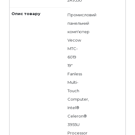
2R955U
Промисловий
панельний
комп'ютер
Vecow
MTC-
6019
19"
Fanless
Multi-
Touch
Computer,
Intel®
Celeron®
3955U
Processor