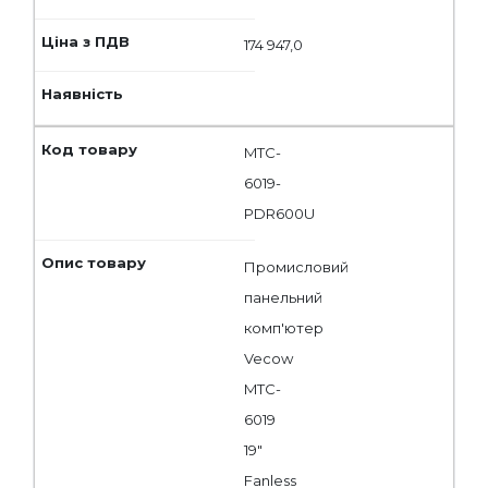
174 947,0
MTC-
6019-
PDR600U
Промисловий
панельний
комп'ютер
Vecow
MTC-
6019
19"
Fanless