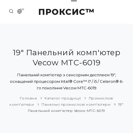
ПРОКСИС™
UK
ГОЛОВНА
КОНТАКТИ
ПРО НАС
19" Панельний комп'ютер
Vecow МТС-6019
ПРИКЛАДИ ТА РІШЕННЯ
КАТАЛОГ ПРОДУКЦІЇ
Панельний комп'ютер з сенсорним дисплеєм 19",
оснащений процесором Intel® Core™ i7 / i5 / Celeron® 6-
НОВИНИ
го покоління Vecow МТС-6019
Головна
Каталог продукції
Промислові
комп'ютери
Панельні промислові комп'ютери
19"
Панельний комп'ютер Vecow МТС-6019