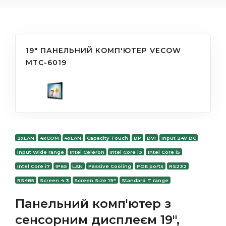
19" ПАНЕЛЬНИЙ КОМП'ЮТЕР VECOW
МТС-6019
2xLAN
4xCOM
4xLAN
Capacity Touch
DP
DVI
Input 24V DC
Input Wide range
Intel Celeron
Intel Core i3
Intel Core i5
Intel Core i7
IP65
LAN
Passive Cooling
POE ports
RS232
RS485
Screen 4:3
Screen Size 19"
Standard T range
Панельний комп'ютер з
сенсорним дисплеєм 19",