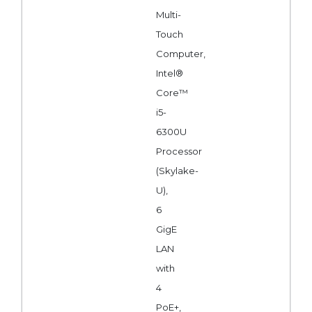
Multi-
Touch
Computer,
Intel®
Core™
i5-
6300U
Processor
(Skylake-
U),
6
GigE
LAN
with
4
PoE+,