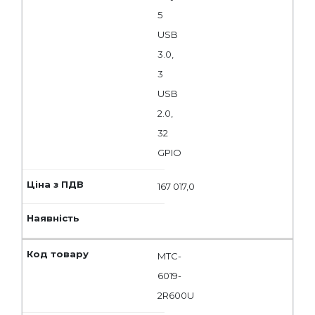
5
USB
3.0,
3
USB
2.0,
32
GPIO
167 017,0
MTC-
6019-
2R600U