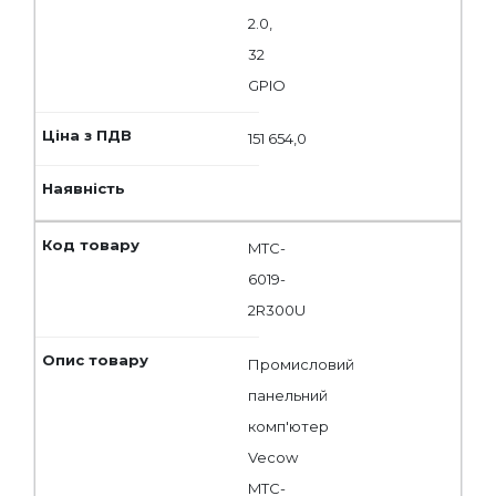
2.0,
32
GPIO
151 654,0
MTC-
6019-
2R300U
Промисловий
панельний
комп'ютер
Vecow
MTC-