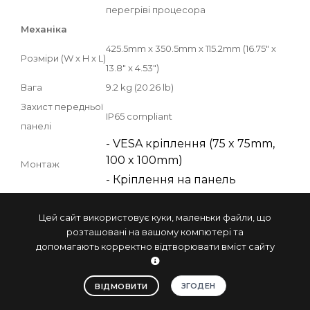
перегріві процесора
Механіка
425.5mm x 350.5mm x 115.2mm (16.75" x
Розміри (W x H x L)
13.8" x 4.53")
Вага
9.2 kg (20.26 lb)
Захист передньої
IP65 compliant
панелі
- VESA кріплення (75 x 75mm,
100 x 100mm)
Монтаж
- Кріплення на панель
Середа
Цей сайт використовує куки, маленьки файли, що
Робоча
0°C to 50°C (32°F to 122°F)
розташовані на вашому компютері та
температура
допомагають корректно відтворювати вміст сайту
Температура
-20°C to 60°C (-4°F to 140°F)
зберігання
ЗГОДЕН
ВІДМОВИТИ
Вологість
10% to 90%, без конденсації