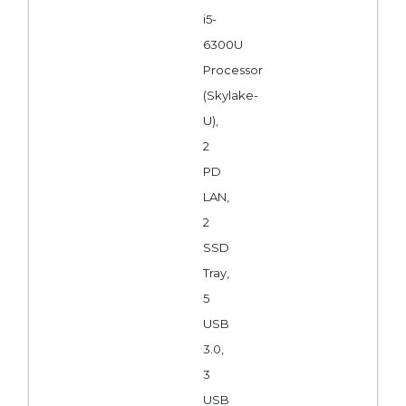
i5-
6300U
Processor
(Skylake-
U),
2
PD
LAN,
2
SSD
Tray,
5
USB
3.0,
3
USB