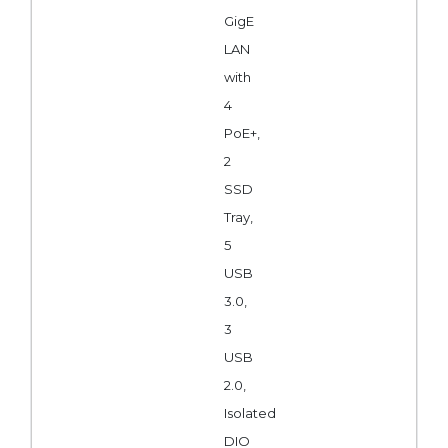
GigE
LAN
with
4
PoE+,
2
SSD
Tray,
5
USB
3.0,
3
USB
2.0,
Isolated
DIO