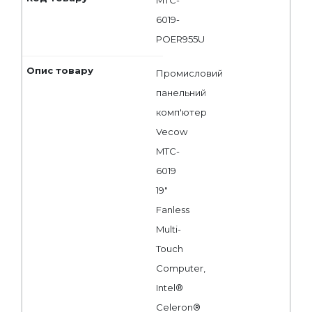
MTC-
6019-
POER955U
Промисловий
панельний
комп'ютер
Vecow
MTC-
6019
19"
Fanless
Multi-
Touch
Computer,
Intel®
Celeron®