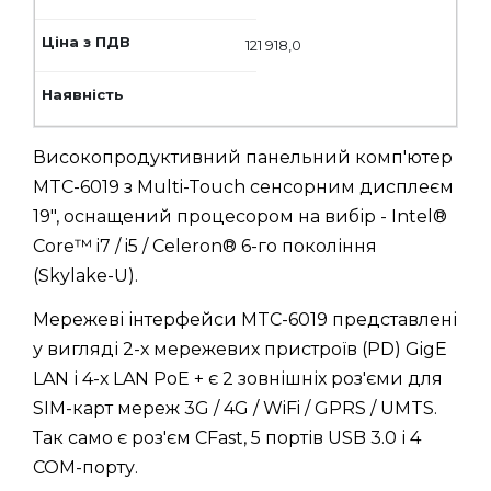
121 918,0
Високопродуктивний панельний комп'ютер
MTC-6019 з Multi-Touch сенсорним дисплеєм
19", оснащений процесором на вибір - Intel®
Core™ i7 / i5 / Celeron® 6-го покоління
(Skylake-U).
Мережеві інтерфейси MTC-6019 представлені
у вигляді 2-х мережевих пристроїв (PD) GigE
LAN і 4-х LAN PoE + є 2 зовнішніх роз'єми для
SIM-карт мереж 3G / 4G / WiFi / GPRS / UMTS.
Так само є роз'єм CFast, 5 портів USB 3.0 і 4
COM-порту.