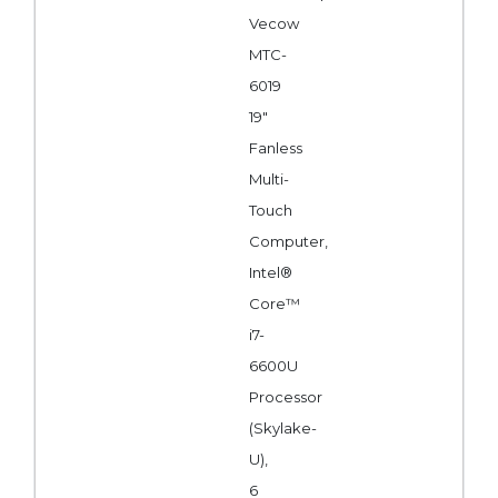
Vecow
MTC-
6019
19"
Fanless
Multi-
Touch
Computer,
Intel®
Core™
i7-
6600U
Processor
(Skylake-
U),
6