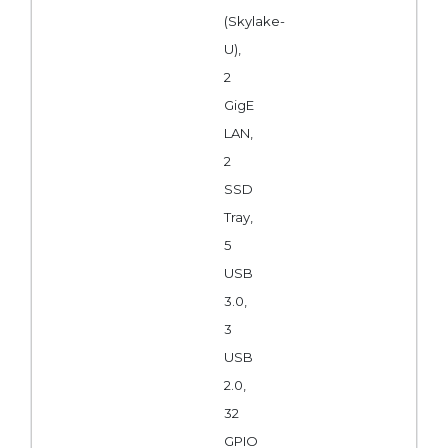
(Skylake-
U),
2
GigE
LAN,
2
SSD
Tray,
5
USB
3.0,
3
USB
2.0,
32
GPIO