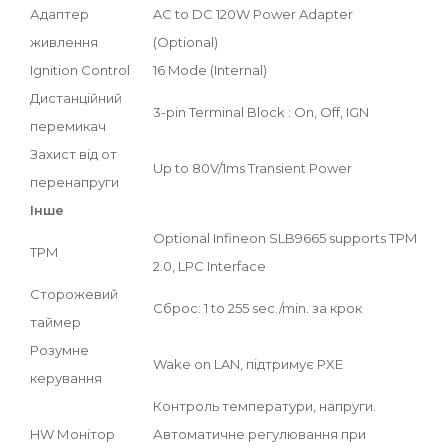
Адаптер
AC to DC 120W Power Adapter
живлення
(Optional)
Ignition Control
16 Mode (Internal)
Дистанційний
3-pin Terminal Block : On, Off, IGN
перемикач
Захист від от
Up to 80V/1ms Transient Power
перенапруги
Інше
Optional Infineon SLB9665 supports TPM
TPM
2.0, LPC Interface
Сторожевий
Cброс: 1 to 255 sec./min. за крок
таймер
Розумне
Wake on LAN, підтримує PXE
керування
Контроль температури, напруги.
HW Монітор
Автоматичне регулювання при