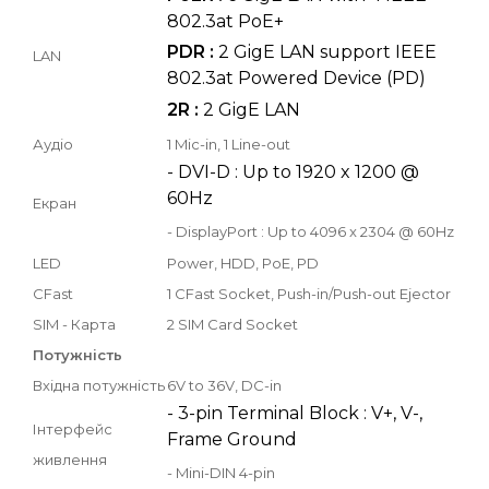
802.3at PoE+
PDR :
2 GigE LAN support IEEE
LAN
802.3at Powered Device (PD)
2R :
2 GigE LAN
Аудіо
1 Mic-in, 1 Line-out
- DVI-D : Up to 1920 x 1200 @
60Hz
Екран
- DisplayPort : Up to 4096 x 2304 @ 60Hz
LED
Power, HDD, PoE, PD
CFast
1 CFast Socket, Push-in/Push-out Ejector
SIM - Карта
2 SIM Card Socket
Потужність
Вхідна потужність
6V to 36V, DC-in
- 3-pin Terminal Block : V+, V-,
Інтерфейс
Frame Ground
живлення
- Mini-DIN 4-pin