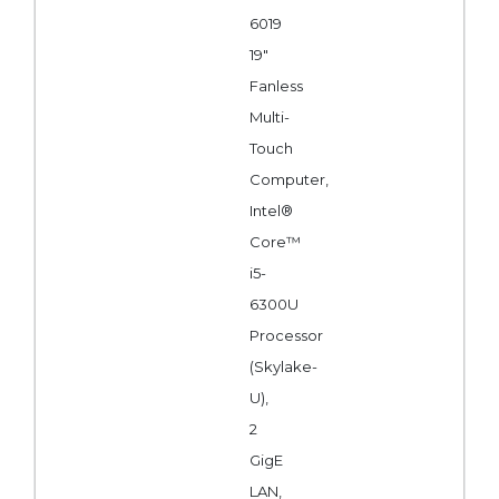
6019
19"
Fanless
Multi-
Touch
Computer,
Intel®
Core™
i5-
6300U
Processor
(Skylake-
U),
2
GigE
LAN,