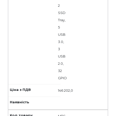
2
SSD
Tray,
5
USB
3.0,
3
USB
2.0,
32
GPIO
146 202,0