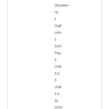
(Skylake-
U),
2
GigE
LAN,
2
SSD
Tray,
5
USB
3.0,
3
USB
2.0,
32
GPIO