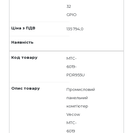
32
GPIO
135 794,0
MTC-
6019-
PDR955U
Промисловий
панельний
комп'ютер
Vecow
MTC-
6019