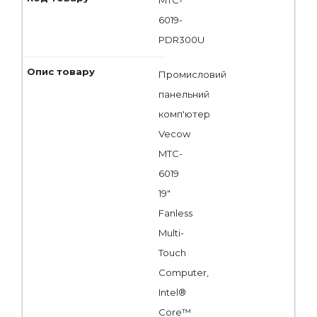
MTC-
6019-
PDR300U
Промисловий
панельний
комп'ютер
Vecow
MTC-
6019
19"
Fanless
Multi-
Touch
Computer,
Intel®
Core™