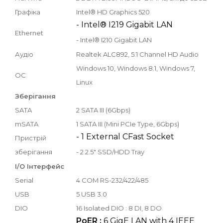
Графіка
Intel® HD Graphics 520
- Intel® I219 Gigabit LAN
Ethernet
- Intel® I210 Gigabit LAN
Аудіо
Realtek ALC892, 5.1 Channel HD Audio
Windows 10, Windows 8.1, Windows 7,
ОС
Linux
Зберігання
SATA
2 SATA III (6Gbps)
mSATA
1 SATA III (Mini PCIe Type, 6Gbps)
- 1 External CFast Socket
Пристрій
зберігання
- 2 2.5" SSD/HDD Tray
I/O Інтерфейс
Serial
4 COM RS-232/422/485
USB
5 USB 3.0
DIO
16 Isolated DIO : 8 DI, 8 DO
PoER :
6 GigE LAN with 4 IEEE