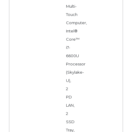
Multi-
Touch
Computer,
Intel®
Core™
i7-
6600U
Processor
(Skylake-
U),
2
PD
LAN,
2
SSD
Tray,