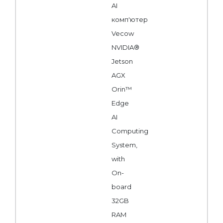
AI
комп'ютер
Vecow
NVIDIA®
Jetson
AGX
Orin™
Edge
AI
Computing
System,
with
On-
board
32GB
RAM