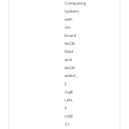
Computing
System,
with
On-
board
64GB
RAM
and
64GB
eMMC,
2
GigE
LAN,
5
USB
3.1,