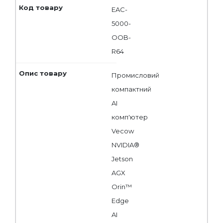
EAC-
5000-
OOB-
R64
Промисловий
компактний
AI
комп'ютер
Vecow
NVIDIA®
Jetson
AGX
Orin™
Edge
AI