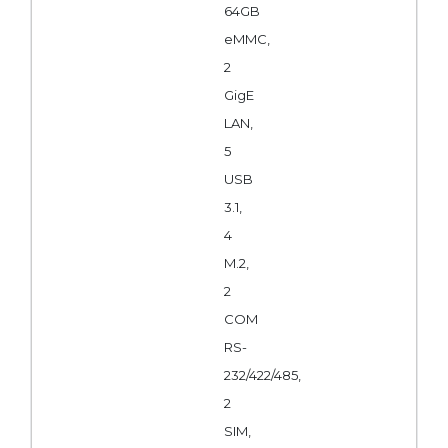
64GB
eMMC,
2
GigE
LAN,
5
USB
3.1,
4
M.2,
2
COM
RS-
232/422/485,
2
SIM,