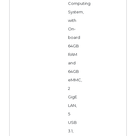
Computing
System,
with
On-
board
64GB
RAM
and
64GB
eMMC,
2
GigE
LAN,
5
USB
3.1,