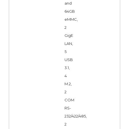
and
64GB
eMMC,
2
GigE
LAN,
5
USB
3.1,
4
M.2,
2
COM
RS-
232/422/485,
2