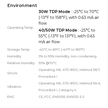
Environment
30W TDP Mode
: -25°C to 70°C
(-13°F to 158°F), with 0.63 m/s air
flow
Operating Temp.
40/50W TDP Mode
: -25°C to
55°C (-13°F to 131°F), with 0.63
m/s air flow
Storage Temp
-40°C to 85°C (-40°F to 185°F)
Humidity
5% to 95% Humidity, non-condensing
Relative Humidity
95% @70°C
Operating, MIL-STD-810G, Method 516.7,
Shock
Procedure I
Operating, MIL-STD-810G, Method 514.6,
Vibration
Procedure I, Category 4
EMC
CE, FCC, EN50155, EN50121-3-2