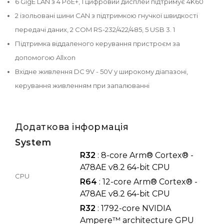
6 GigE LAN з 4 PoE+, 1 цифровий дисплей підтримує 4K60
2 ізольовані шини CAN з підтримкою гнучкої швидкості
передачі даних, 2 COM RS-232/422/485, 5 USB 3. 1
Підтримка віддаленого керування пристроєм за
допомогою Allxon
Вхідне живлення DC 9V - 50V у широкому діапазоні,
керування живленням при запалюванні
Додаткова інформація
System
R32
: 8-core Arm® Cortex® -
A78AE v8.2 64-bit CPU
CPU
R64
: 12-core Arm® Cortex® -
A78AE v8.2 64-bit CPU
R32
: 1792-core NVIDIA
Ampere™ architecture GPU