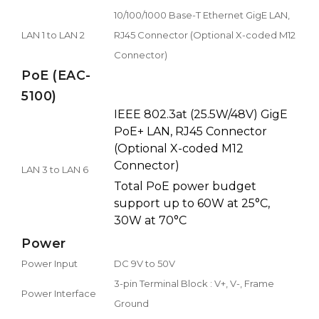
10/100/1000 Base-T Ethernet GigE LAN,
LAN 1 to LAN 2
RJ45 Connector (Optional X-coded M12
Connector)
PoE (EAC-
5100)
IEEE 802.3at (25.5W/48V) GigE
PoE+ LAN, RJ45 Connector
(Optional X-coded M12
Connector)
LAN 3 to LAN 6
Total PoE power budget
support up to 60W at 25°C,
30W at 70°C
Power
Power Input
DC 9V to 50V
3-pin Terminal Block : V+, V-, Frame
Power Interface
Ground