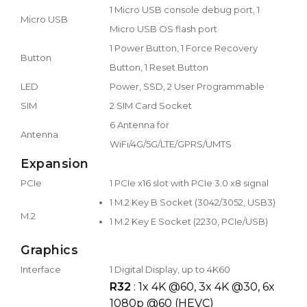
1 Micro USB console debug port, 1
Micro USB
Micro USB OS flash port
1 Power Button, 1 Force Recovery
Button
Button, 1 Reset Button
LED
Power, SSD, 2 User Programmable
SIM
2 SIM Card Socket
6 Antenna for
Antenna
WiFi/4G/5G/LTE/GPRS/UMTS
Expansion
PCIe
1 PCIe x16 slot with PCIe 3.0 x8 signal
1 M.2 Key B Socket (3042/3052, USB3)
M.2
1 M.2 Key E Socket (2230, PCIe/USB)
Graphics
Interface
1 Digital Display, up to 4K60
R32
: 1x 4K @60, 3x 4K @30, 6x
1080p @60 (HEVC)