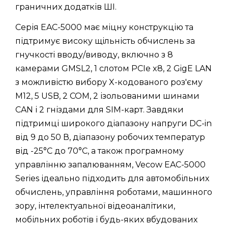
граничних додатків ШІ.
Серія EAC-5000 має міцну конструкцію та
підтримує високу щільність обчислень за
гнучкості вводу/виводу, включно з 8
камерами GMSL2, 1 слотом PCIe x8, 2 GigE LAN
з можливістю вибору X-кодованого роз'єму
M12, 5 USB, 2 COM, 2 ізольованими шинами
CAN і 2 гніздами для SIM-карт. Завдяки
підтримці широкого діапазону напруги DC-in
від 9 до 50 В, діапазону робочих температур
від -25°C до 70°C, а також програмному
управлінню запалюванням, Vecow EAC-5000
Series ідеально підходить для автомобільних
обчислень, управління роботами, машинного
зору, інтелектуальної відеоаналітики,
мобільних роботів і будь-яких вбудованих