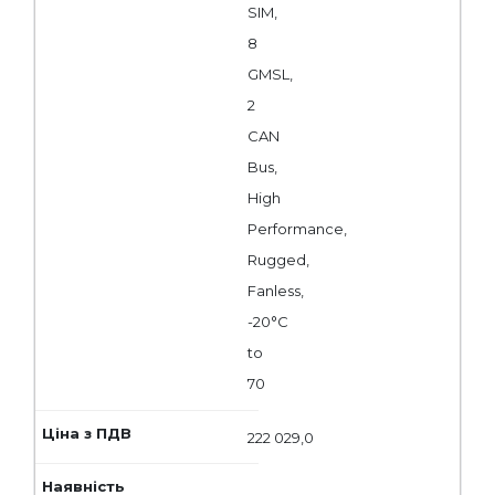
SIM,
8
GMSL,
2
CAN
Bus,
High
Performance,
Rugged,
Fanless,
-20°C
to
70
222 029,0