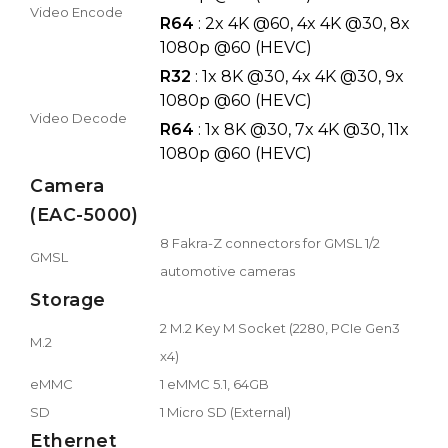
Video Encode
R64
: 2x 4K @60, 4x 4K @30, 8x
1080p @60 (HEVC)
R32
: 1x 8K @30, 4x 4K @30, 9x
1080p @60 (HEVC)
Video Decode
R64
: 1x 8K @30, 7x 4K @30, 11x
1080p @60 (HEVC)
Camera
(EAC-5000)
8 Fakra-Z connectors for GMSL 1/2
GMSL
automotive cameras
Storage
2 M.2 Key M Socket (2280, PCIe Gen3
M.2
x4)
eMMC
1 eMMC 5.1, 64GB
SD
1 Micro SD (External)
Ethernet