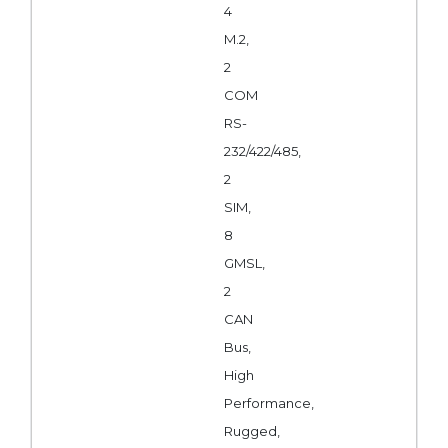
4
M.2,
2
COM
RS-
232/422/485,
2
SIM,
8
GMSL,
2
CAN
Bus,
High
Performance,
Rugged,