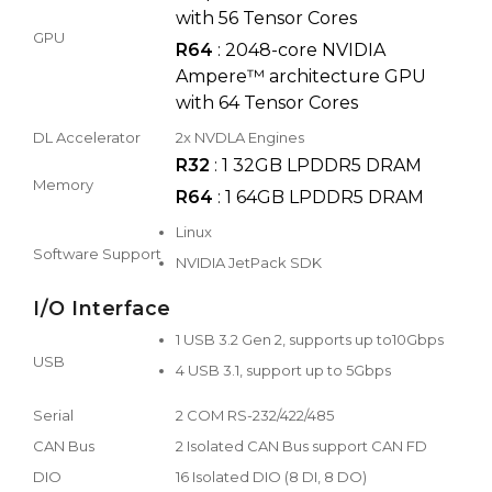
with 56 Tensor Cores
GPU
R64
: 2048-core NVIDIA
Ampere™ architecture GPU
with 64 Tensor Cores
DL Accelerator
2x NVDLA Engines
R32
: 1 32GB LPDDR5 DRAM
Memory
R64
: 1 64GB LPDDR5 DRAM
Linux
Software Support
NVIDIA JetPack SDK
I/O Interface
1 USB 3.2 Gen 2, supports up to10Gbps
USB
4 USB 3.1, support up to 5Gbps
Serial
2 COM RS-232/422/485
CAN Bus
2 Isolated CAN Bus support CAN FD
DIO
16 Isolated DIO (8 DI, 8 DO)