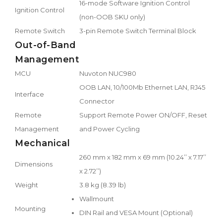
16-mode Software Ignition Control
Ignition Control
(non-OOB SKU only)
Remote Switch
3-pin Remote Switch Terminal Block
Out-of-Band
Management
MCU
Nuvoton NUC980
OOB LAN, 10/100Mb Ethernet LAN, RJ45
Interface
Connector
Remote
Support Remote Power ON/OFF, Reset
Management
and Power Cycling
Mechanical
260 mm x 182 mm x 69 mm (10.24’’ x 7.17’’
Dimensions
x 2.72’’)
Weight
3.8 kg (8.39 lb)
Wallmount
Mounting
DIN Rail and VESA Mount (Optional)