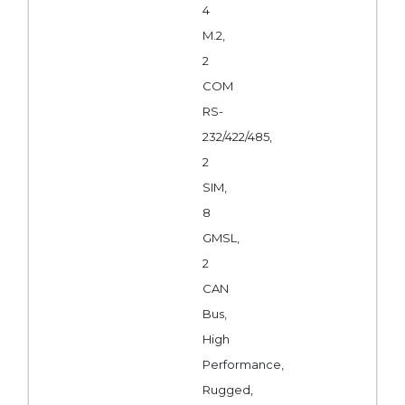
4
M.2,
2
COM
RS-
232/422/485,
2
SIM,
8
GMSL,
2
CAN
Bus,
High
Performance,
Rugged,