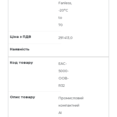
Fanless,
-20°C
to
70
291 413,0
EAC-
5000-
OOB-
R32
Промисловий
компактний
AI