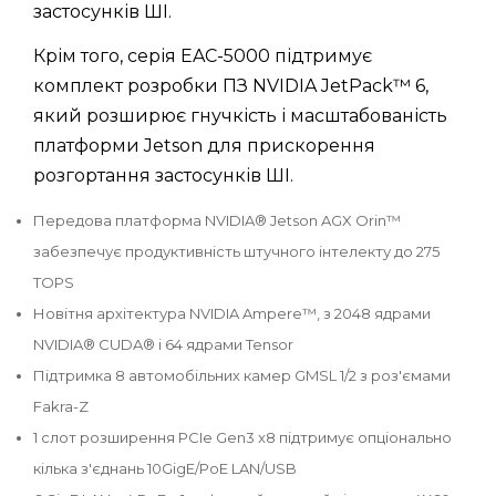
застосунків ШІ.
Крім того, серія EAC-5000 підтримує
комплект розробки ПЗ NVIDIA JetPack™ 6,
який розширює гнучкість і масштабованість
платформи Jetson для прискорення
розгортання застосунків ШІ.
Передова платформа NVIDIA® Jetson AGX Orin™
забезпечує продуктивність штучного інтелекту до 275
TOPS
Новітня архітектура NVIDIA Ampere™, з 2048 ядрами
NVIDIA® CUDA® і 64 ядрами Tensor
Підтримка 8 автомобільних камер GMSL 1/2 з роз'ємами
Fakra-Z
1 слот розширення PCIe Gen3 x8 підтримує опціонально
кілька з'єднань 10GigE/PoE LAN/USB