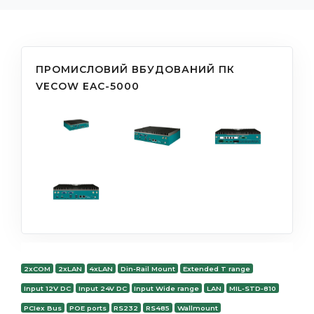
ПРОМИСЛОВИЙ ВБУДОВАНИЙ ПК
VECOW EAC-5000
2xCOM
2xLAN
4xLAN
Din-Rail Mount
Extended T range
Input 12V DC
Input 24V DC
Input Wide range
LAN
MIL-STD-810
PCIex Bus
POE ports
RS232
RS485
Wallmount