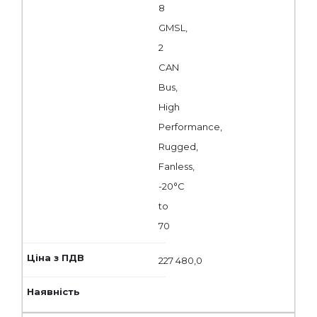
8
GMSL,
2
CAN
Bus,
High
Performance,
Rugged,
Fanless,
-20°C
to
70
227 480,0