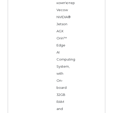
комп'ютер
Vecow
NVIDIA®
Jetson
AGX
Orin™
Edge
AI
Computing
System,
with
On-
board
32GB
RAM
and