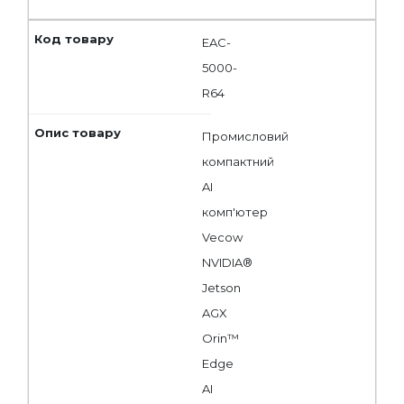
EAC-
5000-
R64
Промисловий
компактний
AI
комп'ютер
Vecow
NVIDIA®
Jetson
AGX
Orin™
Edge
AI