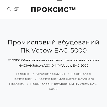
ПРОКСИС™
UK
ГОЛОВНА
КОНТАКТИ
ПРО НАС
Промисловий вбудований
ПК Vecow EAC-5000
ПРИКЛАДИ ТА РІШЕННЯ
КАТАЛОГ ПРОДУКЦІЇ
EN50155 Обчислювальна система штучного інтелекту на
NVIDIA® Jetson AGX Orin™ Vecow EAC-5000
НОВИНИ
Головна
Каталог продукції
Промислові
комп'ютери
Комп'ютери для систем Штучного
інтелекту
Промисловий вбудований ПК Vecow EAC-
5000