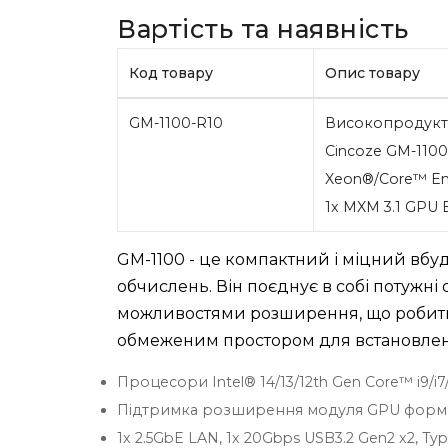
Вартість та наявність
Код товару
Опис товару
GM-1100-R10
Високопродукт
Cincoze GM-1100-
Xeon®/Core™ Em
1x MXM 3.1 GPU 
GM-1100 - це компактний і міцний в
обчислень. Він поєднує в собі потужні
можливостями розширення, що робить 
обмеженим простором для встановлен
Процесори Intel® 14/13/12th Gen Core™ i9/i7/i
Підтримка розширення модуля GPU форм-ф
1x 2.5GbE LAN, 1x 20Gbps USB3.2 Gen2 x2, Ty