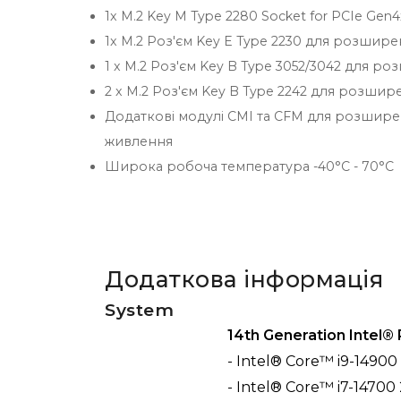
1x M.2 Key M Type 2280 Socket for PCIe Gen
1x M.2 Роз'єм Key E Type 2230 для розширен
1 x M.2 Роз'єм Key B Type 3052/3042 для 
2 x M.2 Роз'єм Key B Type 2242 для розши
Додаткові модулі CMI та CFM для розшире
живлення
Широка робоча температура -40°C - 70°C
Додаткова інформація
System
14th Generation Intel®
- Intel® Core™ i9-14900
- Intel® Core™ i7-14700