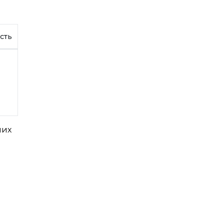
сть
них