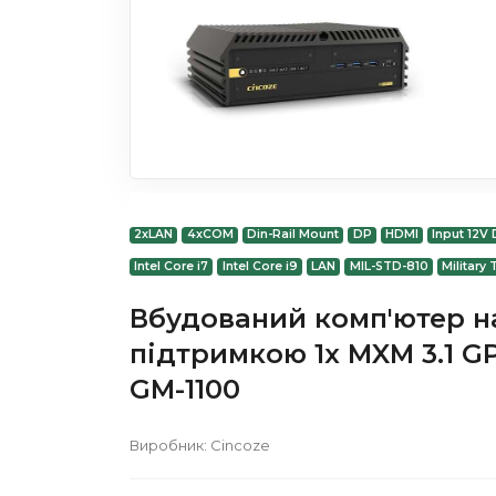
2xLAN
4xCOM
Din-Rail Mount
DP
HDMI
Input 12V
Intel Core i7
Intel Core i9
LAN
MIL-STD-810
Military 
Вбудований комп'ютер на 
підтримкою 1x MXM 3.1 G
GM-1100
Виробник:
Cincoze