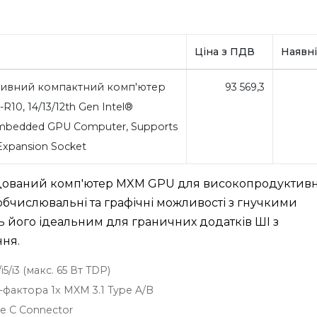
Ціна з ПДВ
Наявні
ивний компактний комп'ютер
93 569,3
R10, 14/13/12th Gen Intel®
bedded GPU Computer, Supports
Expansion Socket
будований комп'ютер MXM GPU для високопродуктив
 обчислювальні та графічні можливості з гнучкими
його ідеальним для граничних додатків ШІ з
ня.
5/i3 (макс. 65 Вт TDP)
актора 1x MXM 3.1 Type A/B
pe C Connector