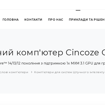
ГОЛОВНА
КОНТАКТИ
ПРО НАС
ПРИКЛАДИ ТА РІШЕ
ий комп'ютер Cincoze 
re™ 14/13/12 покоління з підтримкою 1x MXM 3.1 GPU для г
лові комп'ютери
Комп'ютери для систем Штучного інтелекту