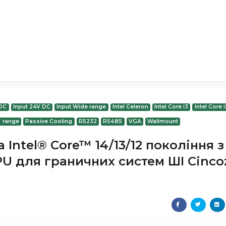
 DC
Input 24V DC
Input Wide range
Intel Celeron
Intel Core i3
Intel Core i
T range
Passive Cooling
RS232
RS485
VGA
Wallmount
Intel® Core™ 14/13/12 покоління з
PU для граничних систем ШІ Cinco