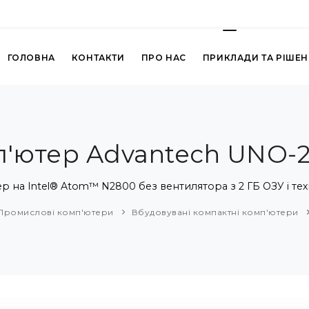
ГОЛОВНА
КОНТАКТИ
ПРО НАС
ПРИКЛАДИ ТА РІШЕ
'ютер Advantech UNO-
на Intel® Atom™ N2800 без вентилятора з 2 ГБ ОЗУ і тех
Промислові комп'ютери
Вбудовувані компактні комп'ютери