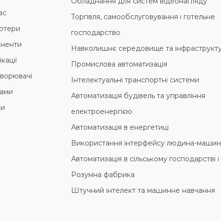
Обладнання для систем відеонагляду
ас
Торгівля, самообслуговування і готельне
ютери
господарство
ненти
Навколишнє середовище та інфраструкт
кації
Промислова автоматизація
ворювачі
Інтелектуальні транспортні системи
ами
Автоматизація будівель та управління
ни
електроенергією
Автоматизація в енергетиці
Використання інтерфейсу людина-машин
Автоматизація в сільському господарстві 
Розумна фабрика
Штучний інтелект та машинне навчання