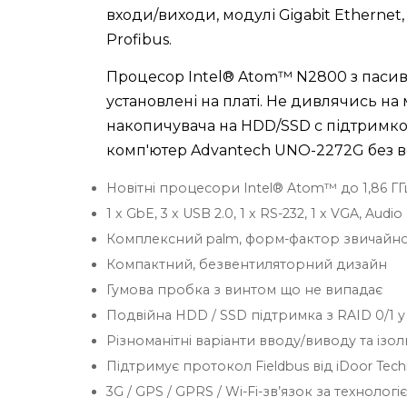
входи/виходи, модулі Gigabit Ethernet
Profibus.
Процесор Intel® Atom™ N2800 з пасив
установлені на платі. Не дивлячись на
накопичувача на HDD/SSD с підтримк
комп'ютер Advantech UNO-2272G без в
Новітні процесори Intel® Atom™ до 1,86 ГГ
1 x GbE, 3 x USB 2.0, 1 x RS-232, 1 x VGA, Audio
Комплексний palm, форм-фактор звичайно
Компактний, безвентиляторний дизайн
Гумова пробка з винтом що не випадає
Подвійна HDD / SSD підтримка з RAID 0/1 
Різноманітні варіанти вводу/виводу та із
Підтримує протокол Fieldbus від iDoor Tec
3G / GPS / GPRS / Wi-Fi-зв’язок за технологі