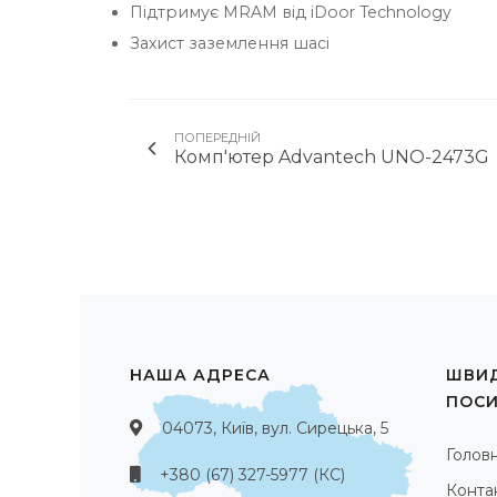
Підтримує MRAM від iDoor Technology
Захист заземлення шасі
ПОПЕРЕДНІЙ
Комп'ютер Advantech UNO-2473G
НАША АДРЕСА
ШВИД
ПОС
04073, Київ, вул. Сирецька, 5
Голов
+380 (67) 327-5977 (КС)
Конта