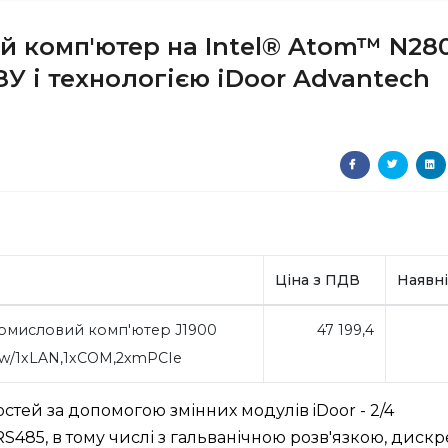
 комп'ютер на Intel® Atom™ N28
ЗУ і технологією iDoor Advantech
Ціна з ПДВ
Наявні
омисловий комп'ютер J1900
47 199,4
 w/1xLAN,1xCOM,2xmPCIe
ей за допомогою змінних модулів iDoor - 2/4
485, в тому числі з гальванічною розв'язкою, дискр