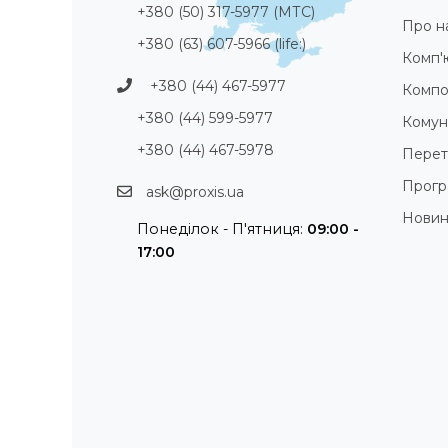
+380 (50) 317-5977 (МТС)
Про н
+380 (63) 607-5966 (life:)
Комп'
+380 (44) 467-5977
Компо
+380 (44) 599-5977
Комуні
+380 (44) 467-5978
Перет
Прогр
ask@proxis.ua
Нови
Понеділок - П'ятниця:
09:00 -
17:00