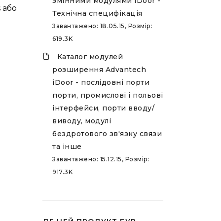
змінними модулями iDoor -
 або
Технічна специфікація
Завантажено: 18.05.15, Розмір:
619.3K
Каталог модулей
розширення Advantech
iDoor - послідовні порти
порти, промислові і польові
інтерфейси, порти вводу/
виводу, модулі
бездротового зв'язку связи
та інше
Завантажено: 15.12.15, Розмір:
917.3K