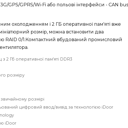
, 3G/GPS/GPRS/Wi-Fi або польові інтерфейси - CAN bus
ним охолодженням і 2 ГБ оперативної пам'яті вже
 мініатюрний розмір, можна встановити два
ою RAID 0/1.Компактний вбудований промисловий
ентилятора.
ц з 2 Гб оперативної пам'яті DDR3
го розміру
у звичайному розмірі
ольований цифровий ввод/вивід за технологією iDoor
hnology
єю iDoor