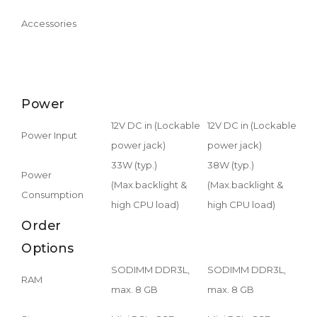
Accessories
Power
12V DC in (Lockable
12V DC in (Lockable
12V 
Power Input
power jack)
power jack)
powe
33W (typ.)
38W (typ.)
45W 
Power
(Max.backlight &
(Max.backlight &
(Max
Consumption
high CPU load)
high CPU load)
high
Order
Options
SODIMM DDR3L,
SODIMM DDR3L,
SOD
RAM
max. 8 GB
max. 8 GB
max