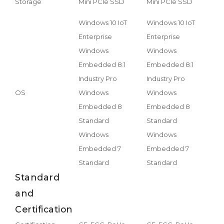
Storage
Mini PCIe SSD
Mini PCIe SSD
Min
Windows 10 IoT
Windows 10 IoT
Wind
Enterprise
Enterprise
Ente
Windows
Windows
Win
Embedded 8.1
Embedded 8.1
Emb
Industry Pro
Industry Pro
Indu
OS
Windows
Windows
Win
Embedded 8
Embedded 8
Emb
Standard
Standard
Sta
Windows
Windows
Win
Embedded 7
Embedded 7
Emb
Standard
Standard
Sta
Standard
and
Certification