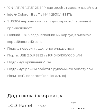
10,4 ", 15", 19 ", 21,5", 23,8" P-cap touch з пласким дизайном
Intel® Celeron Bay Trail-M N2930, 1,83 ГГц
SUS304 нержавіюча сталь для харчової та хімічної
промисловості
Повний IP69K водонепроникний корпус, з високою
корозійною стійкістю
Пласка поверхня, що легко очищується
Порти: USB 2.0, RS232 та RJ45-10/100/1000 LAN
Підтримує кріплення VESA
Підтримує режим роботи в рукавичках/ роботу при
підвищеній вологості (опціонально)
Додаткова інформація
15”
19”
LCD Panel
10.4”