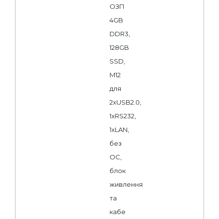
ОЗП
4GB
DDR3,
128GB
SSD,
M12
для
2xUSB2.0,
1хRS232,
1хLAN,
без
ОС,
блок
живлення
та
кабе