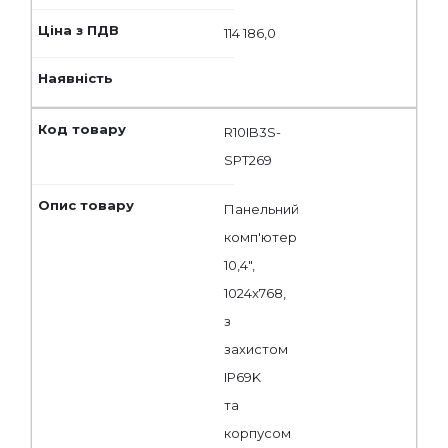
114 186,0
R10IB3S-
SPT269
Панельний
комп'ютер
10,4",
1024x768,
з
захистом
IP69K
та
корпусом