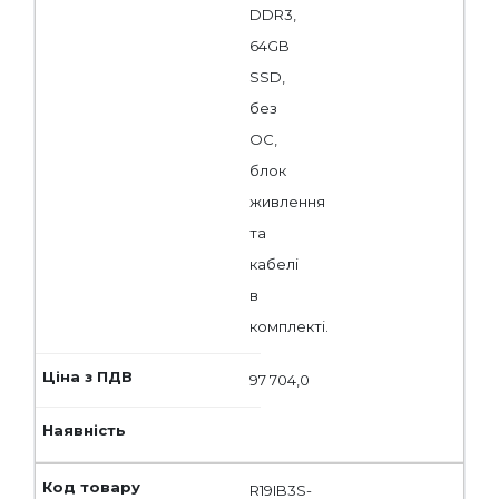
DDR3,
64GB
SSD,
без
ОС,
блок
живлення
та
кабелі
в
комплекті.
97 704,0
R19IB3S-