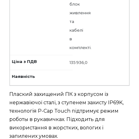
блок
живлення
та
кабелі
в
комплекті.
135 936,0
Плаский захищений ПК з корпусом із
нержавіючої сталі, з ступенем захисту IP69K,
технологія P-Cap Touch підтримує режим
роботы в рукавичках. Підходить для
використання в жорстких, вологих і
запилених умовах.