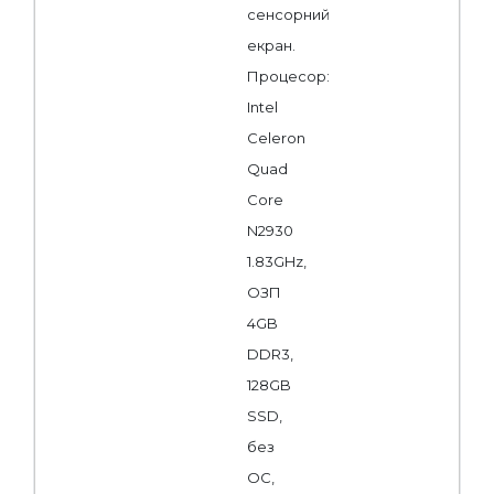
сенсорний
екран.
Процесор:
Intel
Celeron
Quad
Core
N2930
1.83GHz,
ОЗП
4GB
DDR3,
128GB
SSD,
без
ОС,