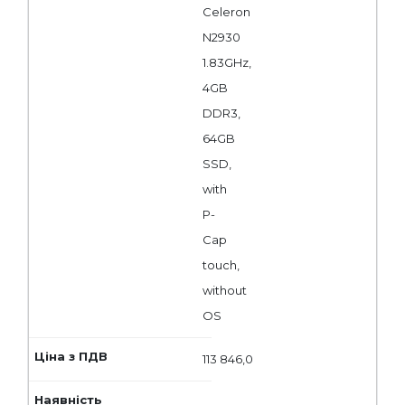
Celeron
N2930
1.83GHz,
4GB
DDR3,
64GB
SSD,
with
P-
Cap
touch,
without
OS
113 846,0