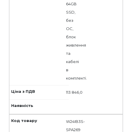
64GB
SSD,
без
ОС,
блок
живлення
та
кабелі
в
комплекті.
113 846,0
W24IB3S-
SPA269