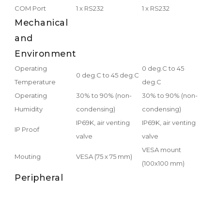
COM Port
1 x RS232
1 x RS232
1 x 
Mechanical
and
Environment
Operating
0 deg.C to 45
0 deg.C to 45 deg.C
0 de
Temperature
deg.C
Operating
30% to 90% (non-
30% to 90% (non-
30%
Humidity
condensing)
condensing)
con
IP69K, air venting
IP69K, air venting
IP Proof
valve
valve
VESA mount
Mouting
VESA (75 x 75 mm)
(100x100 mm)
Peripheral