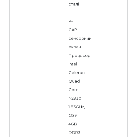
сталі
.
P-
CAP
сенсорний
екран.
Процесор
Intel
Celeron
Quad
Core
N2930
1.83GHz,
ОЗУ
4GB
DDR3,