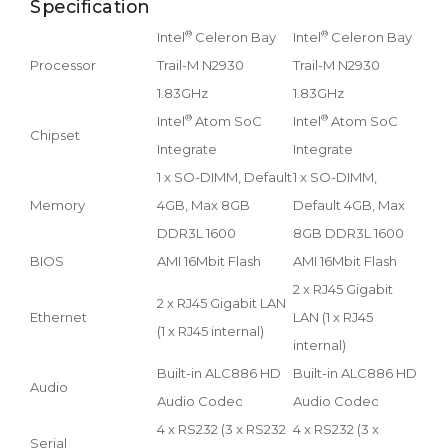
Specification
®
®
Intel
Celeron Bay
Intel
Celeron Bay
Intel
Processor
Trail-M N2930
Trail-M N2930
Trai
1.83GHz
1.83GHz
1.8
®
®
Intel
Atom SoC
Intel
Atom SoC
Intel
Chipset
Integrate
Integrate
Inte
1 x SO-DIMM, Default
1 x SO-DIMM,
1 x 
Memory
4GB, Max 8GB
Default 4GB, Max
Defa
DDR3L 1600
8GB DDR3L 1600
8GB
BIOS
AMI 16Mbit Flash
AMI 16Mbit Flash
AMI 
2 x RJ45 Gigabit
2 x RJ45 Gigabit LAN
2 x 
Ethernet
LAN (1 x RJ45
(1 x RJ45 internal)
(1 x
internal)
Built-in ALC886 HD
Built-in ALC886 HD
Buil
Audio
Audio Codec
Audio Codec
Aud
4 x RS232 (3 x RS232
4 x RS232 (3 x
4 x 
Serial