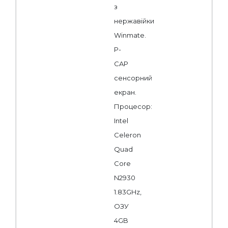
з
нержавійки
Winmate.
P-
CAP
сенсорний
екран.
Процесор:
Intel
Celeron
Quad
Core
N2930
1.83GHz,
ОЗУ
4GB