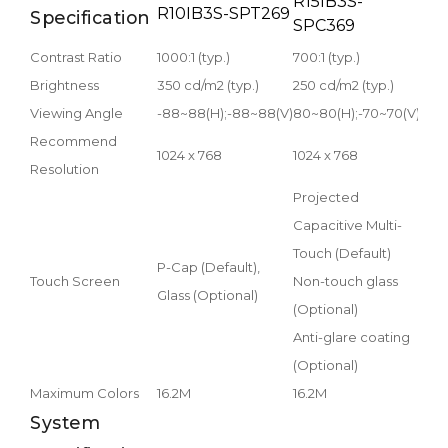
R15IB3S-
R19
R10IB3S-SPT269
Specification
SPC369
SP
Contrast Ratio
1000:1 (typ.)
700:1 (typ.)
1000
Brightness
350 cd/m2 (typ.)
250 cd/m2 (typ.)
250 
Viewing Angle
-88~88(H);-88~88(V)
80~80(H);-70~70(V)
-85~
Recommend
1024 x 768
1024 x 768
1280
Resolution
Projected
Pro
Capacitive Multi-
Capa
Touch (Default)
Touc
P-Cap (Default),
Touch Screen
Non-touch glass
Non-
Glass (Optional)
(Optional)
(Opt
Anti-glare coating
Anti
(Optional)
(Opt
Maximum Colors
16.2M
16.2M
16.7
System