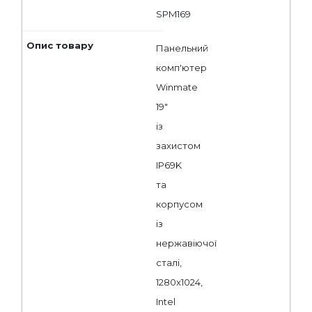
SPM169
Пaнельний
комп'ютер
Winmate
19"
із
захистом
IP69K
та
корпусом
із
нержавіючої
сталі,
1280x1024,
Intel