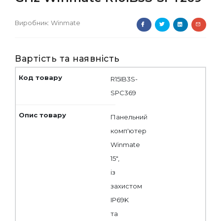
Виробник:
Winmate
Вартість та наявність
R15IB3S-
SPC369
Панельний
комп'ютер
Winmate
15",
із
захистом
IP69K
та