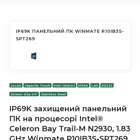
IP69K ПАНЕЛЬНИЙ ПК WINMATE R10IB3S-
SPT269
2xLAN
Capacity Touch
Intel Celeron
IP69K
LAN
RS232
Screen Size 24"
Stainless Steel
IP69K захищений панельний
ПК на процесорі Intel®
Celeron Bay Trail-M N2930, 1.83
GHz Winmate R10IB3S-SPT269