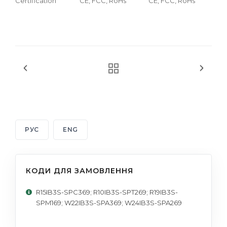
Certification
CE, FCC, RoHs
CE, FCC, RoHs
CE,
РУС
ENG
КОДИ ДЛЯ ЗАМОВЛЕННЯ
R15IB3S-SPC369; R10IB3S-SPT269; R19IB3S-
SPM169; W22IB3S-SPA369; W24IB3S-SPA269