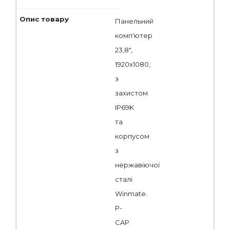
Панельний
комп'ютер
23,8",
1920x1080,
з
захистом
IP69K
та
корпусом
з
нержавіючої
сталі
Winmate.
P-
CAP