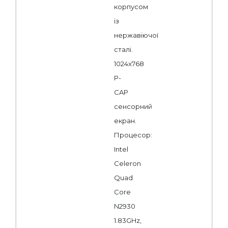
корпусом
із
нержавіючої
сталі.
1024x768
P-
CAP
сенсорний
екран.
Процесор:
Intel
Celeron
Quad
Core
N2930
1.83GHz,