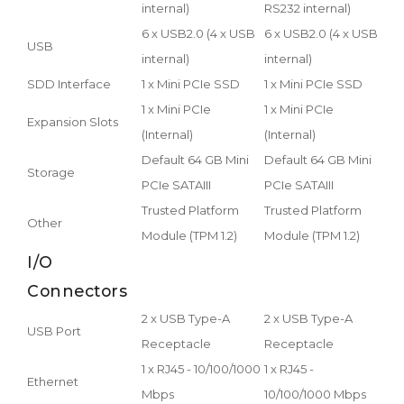
internal)
RS232 internal)
inte
6 x USB2.0 (4 x USB
6 x USB2.0 (4 x USB
6 x 
USB
internal)
internal)
inte
SDD Interface
1 x Mini PCIe SSD
1 x Mini PCIe SSD
1 x 
1 x Mini PCIe
1 x Mini PCIe
1 x 
Expansion Slots
(Internal)
(Internal)
(Int
Default 64 GB Mini
Default 64 GB Mini
Defa
Storage
PCIe SATAIII
PCIe SATAIII
PCIe
Trusted Platform
Trusted Platform
Trus
Other
Module (TPM 1.2)
Module (TPM 1.2)
Modu
I/O
Connectors
2 x USB Type-A
2 x USB Type-A
2 x 
USB Port
Receptacle
Receptacle
Rec
1 x RJ45 - 10/100/1000
1 x RJ45 -
1 x 
Ethernet
Mbps
10/100/1000 Mbps
Mbp