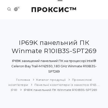
ПРОКСИС™
UK
ГОЛОВНА
КОНТАКТИ
ПРО НАС
IP69K панельний ПК
Winmate R10IB3S-SPT269
ПРИКЛАДИ ТА РІШЕННЯ
КАТАЛОГ ПРОДУКЦІЇ
IP69K захищений панельний ПК на процесорі Intel®
Celeron Bay Trail-M N2930, 1.83 GHz Winmate R10IB3S-
НОВИНИ
SPT269
Головна
Каталог продукції
Промислові
комп'ютери
Панельні комп'ютери із захистом IP65 ...
IP69
IP69K панельний ПК Winmate R10IB3S-SPT269