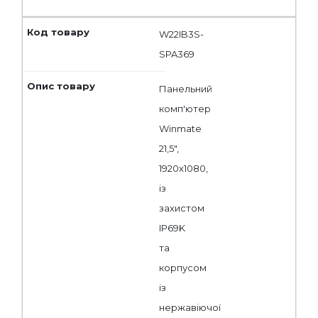
W22IB3S-
SPA369
Панельний
комп'ютер
Winmate
21,5",
1920x1080,
із
захистом
IP69K
та
корпусом
із
нержавіючої