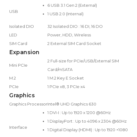
6 USB 3.1 Gen 2 (External)
USB
1 USB 2.0 (Internal)
Isolated DIO
32 Isolated DIO : 16 DI, 16 DO
LED
Power, HDD, Wireless
SIM Card
2 External SIM Card Socket
Expansion
2 Full-size for PCIe/USB/External SIM
Mini PCIe
Card/mSATA
M.2
1 M.2 Key E Socket
PCIe
1 PCIe x8, 3 PCIe x4
Graphics
Graphics Processor
Intel® UHD Graphics 630
1 DVI-I : Up to 1920 x 1200 @60Hz
1 DisplayPort : Up to 4096 x 2304 @60Hz
Interface
1 Digital Display (HDMI) : Up to 1920 ×1080