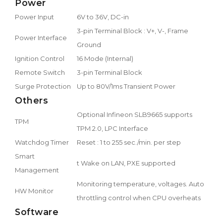
Power
Power Input
6V to 36V, DC-in
3-pin Terminal Block : V+, V-, Frame
Power Interface
Ground
Ignition Control
16 Mode (Internal)
Remote Switch
3-pin Terminal Block
Surge Protection
Up to 80V/1ms Transient Power
Others
Optional Infineon SLB9665 supports
TPM
TPM 2.0, LPC Interface
Watchdog Timer
Reset : 1 to 255 sec./min. per step
Smart
t Wake on LAN, PXE supported
Management
Monitoring temperature, voltages. Auto
HW Monitor
throttling control when CPU overheats
Software