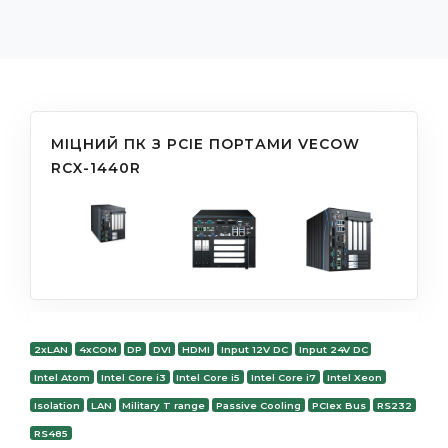
МІЦНИЙ ПК З PCIE ПОРТАМИ VECOW
RCX-1440R
2xLAN
4xCOM
DP
DVI
HDMI
Input 12V DC
Input 24V DC
Intel Atom
Intel Core i3
Intel Core i5
Intel Core i7
Intel Xeon
Isolation
LAN
Military T range
Passive Cooling
PCIex Bus
RS232
RS485