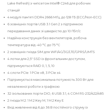
Lake Refresh) з чипсетом Intel® C246 для робочих
станцій
4 модулі пам'яті DDR4 2666 МГц, до 128 ГБ (ECC/Non-ECC)
6 зовнішніх портів USB 3.1 Gen 2 з підтримкою
передавання даних зі швидкістю до 10 Гбіт/с
Надійна конструкція без вентиляторів, робоча
температура від -40 °C до 75 °C
2 зовнішніх гнізда SIM для WiFi/4G/3G/LTE/GPRS/UMTS
4 лотки для 2,5" SSD із фронтальним доступом,
підтримуються RAID 0, 1, 5, 10
4 слоти PCIe: 1 PCIe x8, 3 PCIe x4
Підтримується максимальна потужність 300 Вт для
незалежної роботи з графікою
32 ізольованих порти DIO, 6 USB 3.1, 4 COM RS-232/422/485
2 гнізда M.2: 1 M.2 Key M, 1 M.2 Key E
Вхід живлення від 6 до 36 В постійного струму із