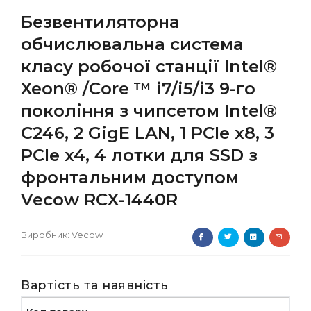
Безвентиляторна
обчислювальна система
класу робочої станції Intel®
Xeon® /Core ™ i7/i5/i3 9-го
покоління з чипсетом Intel®
C246, 2 GigE LAN, 1 PCIe x8, 3
PCIe x4, 4 лотки для SSD з
фронтальним доступом
Vecow RCX-1440R
Виробник:
Vecow
Вартість та наявність