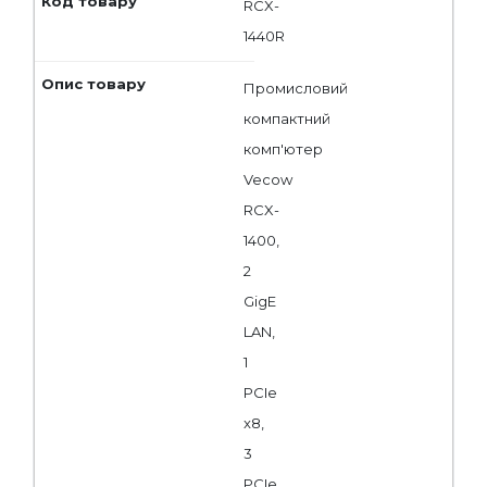
RCX-
1440R
Промисловий
компактний
комп'ютер
Vecow
RCX-
1400,
2
GigE
LAN,
1
PCIe
x8,
3
PCIe