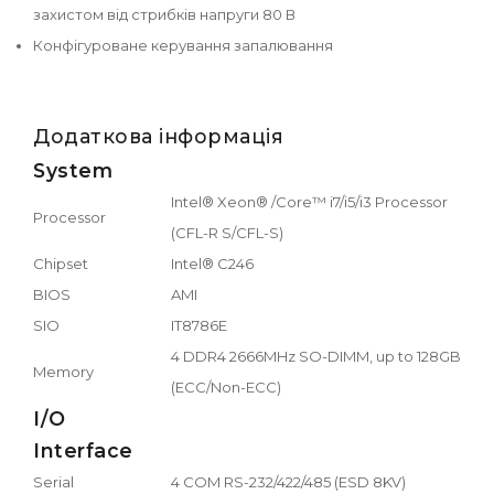
захистом від стрибків напруги 80 В
Конфігуроване керування запалювання
Додаткова інформація
System
Intel® Xeon® /Core™ i7/i5/i3 Processor
Processor
(CFL-R S/CFL-S)
Chipset
Intel® C246
BIOS
AMI
SIO
IT8786E
4 DDR4 2666MHz SO-DIMM, up to 128GB
Memory
(ECC/Non-ECC)
I/O
Interface
Serial
4 COM RS-232/422/485 (ESD 8KV)