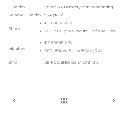
Humidity
5% to 95% Humidity, non-condensing
Relative Humidity
95% @ 75°C
IEC 60068-2-27
Shock
SSD : 50G @ wallmount, Half-sine, 11ms
IEC 60068-2-64
Vibration
SSD : 5Grms, 5Hz to 500Hz, 3 Axis
EMC
CE, FCC, EN50155, EN50121-3-2