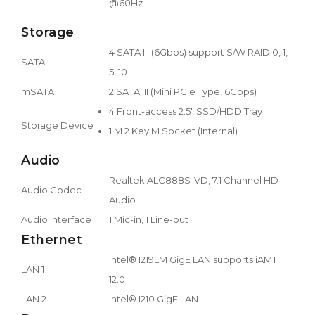
@60Hz
Storage
4 SATA III (6Gbps) support S/W RAID 0, 1,
SATA
5, 10
mSATA
2 SATA III (Mini PCIe Type, 6Gbps)
4 Front-access 2.5" SSD/HDD Tray
Storage Device
1 M.2 Key M Socket (Internal)
Audio
Realtek ALC888S-VD, 7.1 Channel HD
Audio Codec
Audio
Audio Interface
1 Mic-in, 1 Line-out
Ethernet
Intel® I219LM GigE LAN supports iAMT
LAN 1
12.0
LAN 2
Intel® I210 GigE LAN