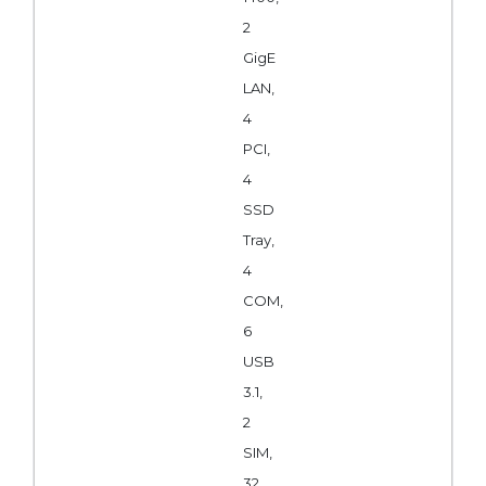
2
GigE
LAN,
4
PCI,
4
SSD
Tray,
4
COM,
6
USB
3.1,
2
SIM,
32