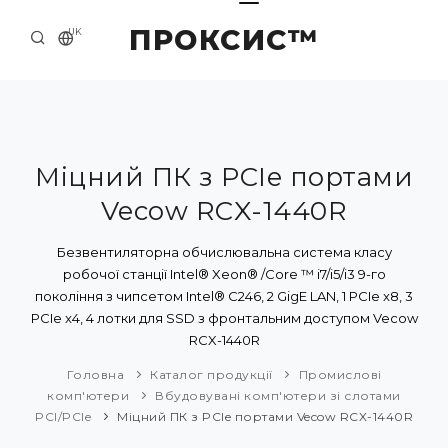
ПРОКСИС™
UK
ГОЛОВНА
КОНТАКТИ
ПРО НАС
Міцний ПК з PCIe портами
Vecow RCX-1440R
ПРИКЛАДИ ТА РІШЕННЯ
КАТАЛОГ ПРОДУКЦІЇ
Безвентиляторна обчислювальна система класу
робочої станції Intel® Xeon® /Core ™ i7/i5/i3 9-го
НОВИНИ
покоління з чипсетом Intel® C246, 2 GigE LAN, 1 PCIe x8, 3
PCIe x4, 4 лотки для SSD з фронтальним доступом Vecow
RCX-1440R
Головна
Каталог продукції
Промислові
комп'ютери
Вбудовувані комп'ютери зі слотами
PCI/PCIe
Міцний ПК з PCIe портами Vecow RCX-1440R