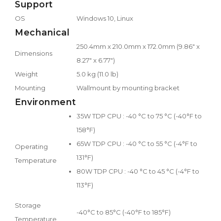
Support
OS
Windows 10, Linux
Mechanical
250.4mm x 210.0mm x 172.0mm (9.86" x
Dimensions
8.27" x 6.77")
Weight
5.0 kg (11.0 lb)
Mounting
Wallmount by mounting bracket
Environment
35W TDP CPU : -40 °C to 75 °C (-40°F to
158°F)
65W TDP CPU : -40 °C to 55 °C (-4°F to
Operating
131°F)
Temperature
80W TDP CPU : -40 °C to 45 °C (-4°F to
113°F)
Storage
-40°C to 85°C (-40°F to 185°F)
Temperature