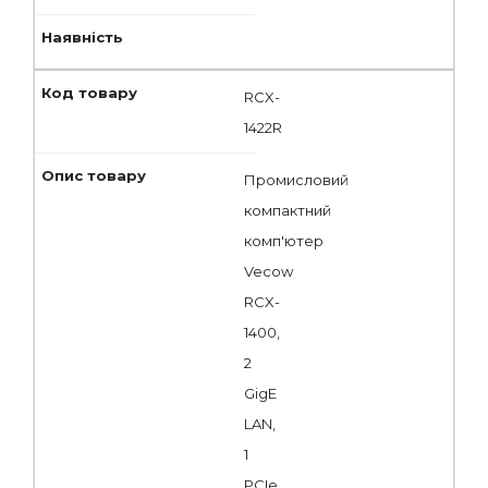
RCX-
1422R
Промисловий
компактний
комп'ютер
Vecow
RCX-
1400,
2
GigE
LAN,
1
PCIe