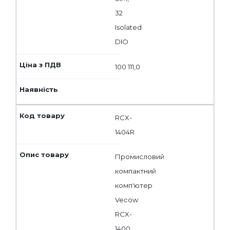
32
Isolated
DIO
100 111,0
RCX-
1404R
Промисловий
компактний
комп'ютер
Vecow
RCX-
1400,