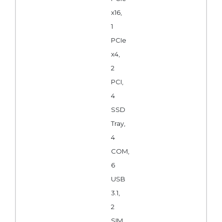
x16,
1
PCIe
x4,
2
PCI,
4
SSD
Tray,
4
COM,
6
USB
3.1,
2
SIM,