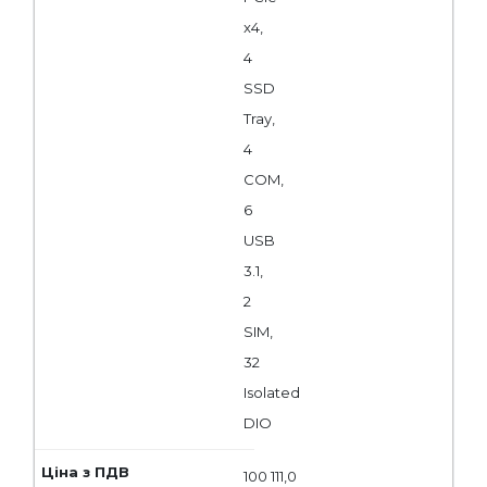
x4,
4
SSD
Tray,
4
COM,
6
USB
3.1,
2
SIM,
32
Isolated
DIO
100 111,0