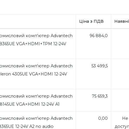
Ціна з ПДВ
Наявні
омисловий комп'ютер Advantech
96 884,0
 i5-8365UE VGA+HDMI+TPM 12-24V
омисловий комп'ютер Advantech
53 499,5
 Celeron 4305UE VGA+HDMI 12-24V
омисловий комп'ютер Advantech
75 659,3
i3-8145UE VGA+HDMI 12-24V A1
омисловий комп'ютер Advantech
0,00
Не
5-8365UE 12-24V A2 no audio
досту