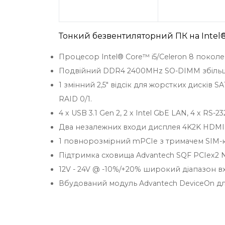
Тонкий безвентиляторний ПК на Intel® 
Процесор Intel® Core™ i5/Celeron 8 покол
Подвійний DDR4 2400MHz SO-DIMM збільш
1 змінний 2,5" відсік для жорстких дисків 
RAID 0/1.
4 x USB 3.1 Gen 2, 2 x Intel GbE LAN, 4 x RS-2
Два незалежних входи дисплея 4K2K HDMI
1 повнорозмірний mPCIe з тримачем SIM-ка
Підтримка сховища Advantech SQF PCIex2
12V - 24V @ -10%/+20% широкий діапазон в
Вбудований модуль Advantech DeviceOn д