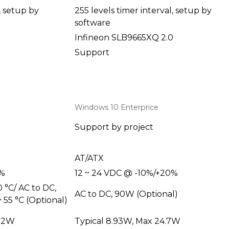
, setup by
255 levels timer interval, setup by
software
0
Infineon SLB9665XQ 2.0
Support
Windows 10 Enterprice
Support by project
AT/ATX
0%
12 ~ 24 VDC @ -10%/+20%
 °C/ AC to DC,
AC to DC, 90W (Optional)
 55 °C (Optional)
.12W
Typical 8.93W, Max 24.7W