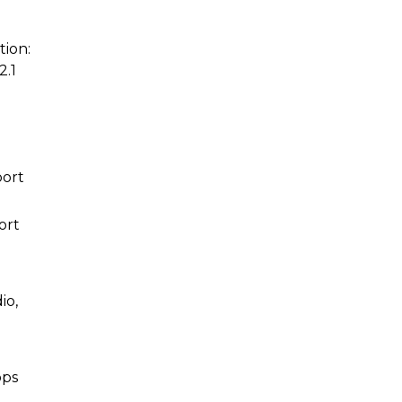
ion:
2.1
port
ort
io,
bps