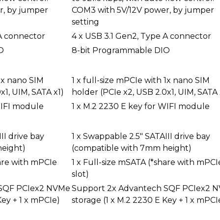
r, by jumper
COM3 with 5V/12V power, by jumper
setting
 A connector
4 x USB 3.1 Gen2, Type A connector
O
8-bit Programmable DIO
 1x nano SIM
1 x full-size mPCIe with 1x nano SIM
x1, UIM, SATA x1)
holder (PCIe x2, USB 2.0x1, UIM, SATA 
WIFI module
1 x M.2 2230 E key for WIFI module
II drive bay
1 x Swappable 2.5" SATAIII drive bay
eight)
(compatible with 7mm height)
hare with mPCIe
1 x Full-size mSATA (*share with mPCI
slot)
 SQF PCIex2 NVMe
Support 2x Advantech SQF PCIex2 
Key + 1 x mPCIe)
storage (1 x M.2 2230 E Key + 1 x mPCI