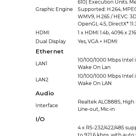
610) Execution Units. M
Graphic Engine
Supported: H.264, MPEG
WMV9, H.265 / HEVC. 3D
OpenGL 4.5, DirectX* 11.
HDMI
1 x HDMI 1.4b, 4096 x 
Dual Display
Yes, VGA + HDMI
Ethernet
10/100/1000 Mbps Intel 
LAN1
Wake On Lan
10/100/1000 Mbps Intel 
LAN2
Wake On LAN
Audio
Realtek ALC888S, High D
Interface
Line-out, Mic-in
I/O
4 x RS-232/422/485 sup
to 921.6 kbps, with auto 