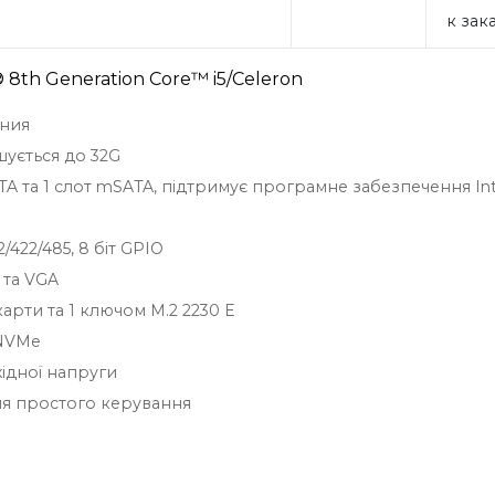
к зак
8th Generation Core™ i5/Celeron
ения
ується до 32G
SATA та 1 слот mSATA, підтримує програмне забезпечення Int
32/422/485, 8 біт GPIO
 та VGA
рти та 1 ключом M.2 2230 E
 NVMe
хідної напруги
ля простого керування