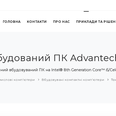
ГОЛОВНА
КОНТАКТИ
ПРО НАС
ПРИКЛАДИ ТА РІШЕ
будований ПК Advantech
й вбудовуваний ПК на Intel® 8th Generation Core™ i5/Cel
ислові комп'ютери
Вбудовувані компактні комп'ютери
То