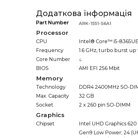
Додаткова інформація
Part Number
ARK-1551-S6A1
Processor
CPU
Intel® Core™ i5-8365U
Frequency
1.6 GHz, turbo burst up 
Core Number
4
BIOS
AMI EFI 256 Mbit
Memory
Technology
DDR4 2400MHz SO-DI
Max. Capacity
32 GB
Socket
2 x 260 pin SO-DIMM
Graphics
Chipset
Intel UHD Graphics 620
Gen9 Low Power; 24 (U