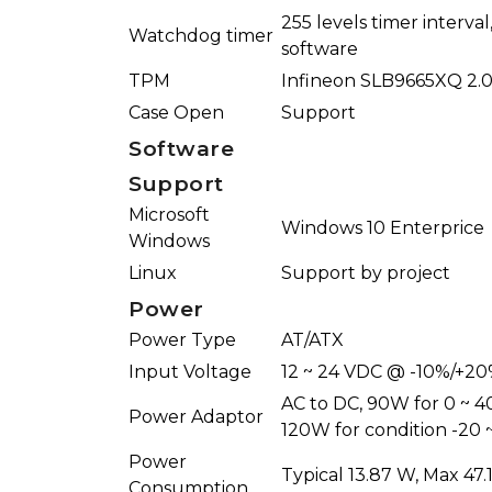
255 levels timer interval
Watchdog timer
software
TPM
Infineon SLB9665XQ 2.
Case Open
Support
Software
Support
Microsoft
Windows 10 Enterprice
Windows
Linux
Support by project
Power
Power Type
AT/ATX
Input Voltage
12 ~ 24 VDC @ -10%/+2
AC to DC, 90W for 0 ~ 40
Power Adaptor
120W for condition -20 ~
Power
Typical 13.87 W, Max 47
Consumption