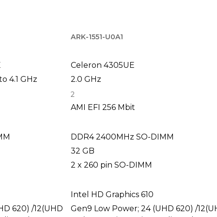
ARK-1551-U0A1
E
Celeron 4305UE
to 4.1 GHz
2.0 GHz
2
AMI EFI 256 Mbit
MM
DDR4 2400MHz SO-DIMM
32 GB
2 x 260 pin SO-DIMM
Intel HD Graphics 610
HD 620) /12(UHD
Gen9 Low Power; 24 (UHD 620) /12(