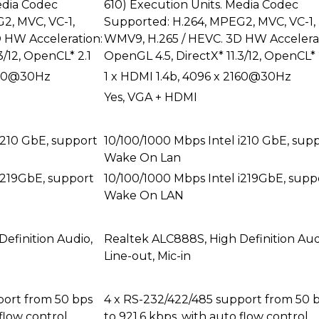
edia Codec
610) Execution Units. Media Codec
2, MVC, VC-1,
Supported: H.264, MPEG2, MVC, VC-1,
 HW Acceleration:
WMV9, H.265 / HEVC. 3D HW Accelerat
3/12, OpenCL* 2.1
OpenGL 4.5, DirectX* 11.3/12, OpenCL* 
2160@30Hz
1 x HDMI 1.4b, 4096 x 2160@30Hz
Yes, VGA + HDMI
i210 GbE, support
10/100/1000 Mbps Intel i210 GbE, sup
Wake On Lan
i219GbE, support
10/100/1000 Mbps Intel i219GbE, supp
Wake On LAN
efinition Audio,
Realtek ALC888S, High Definition Aud
Line-out, Mic-in
port from 50 bps
4 x RS-232/422/485 support from 50 
flow control.
to 921.6 kbps, with auto flow control.