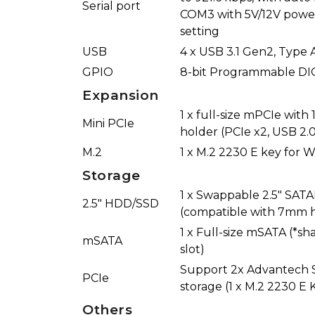
Serial port
COM3 with 5V/12V powe
setting
USB
4 x USB 3.1 Gen2, Type
GPIO
8-bit Programmable DI
Expansion
1 x full-size mPCIe with
Mini PCIe
holder (PCIe x2, USB 2.0
M.2
1 x M.2 2230 E key for 
Storage
1 x Swappable 2.5" SATAI
2.5" HDD/SSD
(compatible with 7mm h
1 x Full-size mSATA (*s
mSATA
slot)
Support 2x Advantech
PCIe
storage (1 x M.2 2230 E 
Others