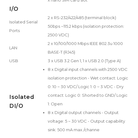
I/O
2 x RS-232/422/485 (terminal block)
Isolated Serial
50bps ~115.2 kbps (isolation protection:
Ports
2500 VDC)
2 x 10/100/1000 Mbps IEEE 802.3u 1000
LAN
BASE-T (RJ45)
USB
3 x USB 3.2 Gen 1, 1 x USB 2.0 (Type A)
8 x Digital input channels with 2500 VDC
isolation protection - Wet contact: Logic
0: 10 ~ 30 VDC/ Logic 1: 0 ~ 3 VDC - Dry
contact: Logic 0: Shorted to GND/ Logic
Isolated
1: Open
DI/O
8 x Digital output channels - Output
voltage: 5 ~ 30 VDC - Output capability
sink: 500 mA max./channe