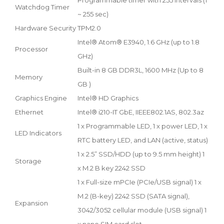
Watchdog Timer
~ 255 sec)
Hardware Security
TPM2.0
Intel® Atom® E3940, 1.6 GHz (up to 1.8
Processor
GHz)
Built-in 8 GB DDR3L, 1600 MHz (Up to 8
Memory
GB )
Graphics Engine
Intel® HD Graphics
Ethernet
Intel® i210-IT GbE, IIEEE802.1AS, 802.3az
1 x Programmable LED, 1 x power LED, 1 x
LED Indicators
RTC battery LED, and LAN (active, status)
1 x 2.5” SSD/HDD (up to 9.5 mm height) 1
Storage
x M.2 B key 2242 SSD
1 x Full-size mPCIe (PCIe/USB signal) 1 x
M.2 (B-key) 2242 SSD (SATA signal),
Expansion
3042/3052 cellular module (USB signal) 1
x nano SIM card slot