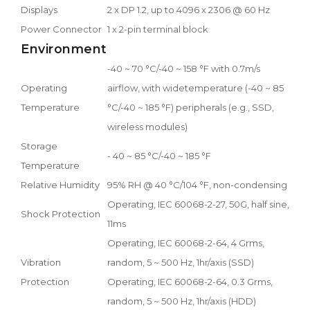
Displays
2 x DP 1.2, up to 4096 x 2306 @ 60 Hz
Power Connector
1 x 2-pin terminal block
Environment
-40 ~ 70 °C/-40 ~ 158 °F with 0.7m/s
Operating
airflow, with widetemperature (-40 ~ 85
Temperature
°C/-40 ~ 185 °F) peripherals (e.g., SSD,
wireless modules)
Storage
- 40 ~ 85 °C/-40 ~ 185 °F
Temperature
Relative Humidity
95% RH @ 40 °C/104 °F, non-condensing
Operating, IEC 60068-2-27, 50G, half sine,
Shock Protection
11ms
Operating, IEC 60068-2-64, 4 Grms,
Vibration
random, 5 ~ 500 Hz, 1hr/axis (SSD)
Protection
Operating, IEC 60068-2-64, 0.3 Grms,
random, 5 ~ 500 Hz, 1hr/axis (HDD)