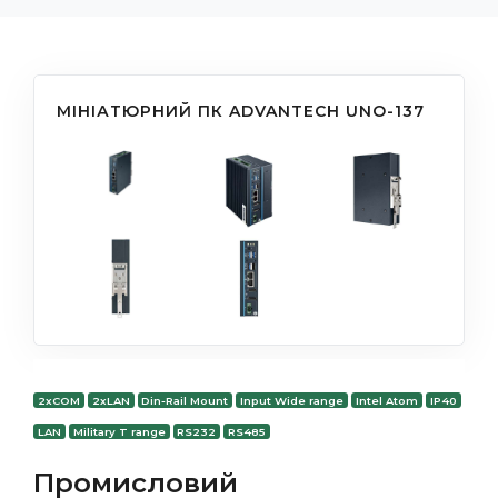
МІНІАТЮРНИЙ ПК ADVANTECH UNO-137
2xCOM
2xLAN
Din-Rail Mount
Input Wide range
Intel Atom
IP40
LAN
Military T range
RS232
RS485
Промисловий