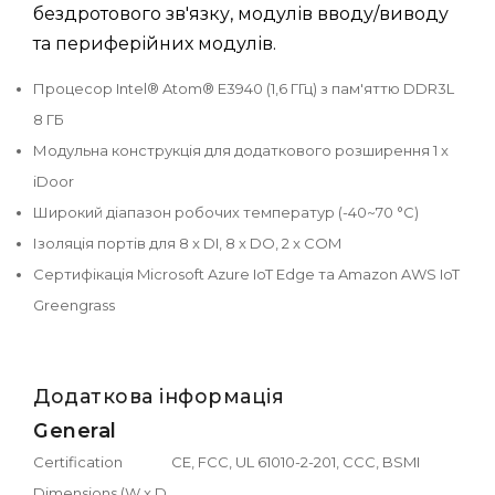
бездротового зв'язку, модулів вводу/виводу
та периферійних модулів.
Процесор Intel® Atom® E3940 (1,6 ГГц) з пам'яттю DDR3L
8 ГБ
Модульна конструкція для додаткового розширення 1 x
iDoor
Широкий діапазон робочих температур (-40~70 °C)
Ізоляція портів для 8 x DI, 8 x DO, 2 x COM
Сертифікація Microsoft Azure IoT Edge та Amazon AWS IoT
Greengrass
Додаткова інформація
General
Certification
CE, FCC, UL 61010-2-201, CCC, BSMI
Dimensions (W x D