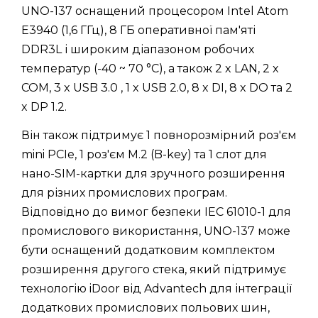
UNO-137 оснащений процесором Intel Atom
E3940 (1,6 ГГц), 8 ГБ оперативної пам'яті
DDR3L і широким діапазоном робочих
температур (-40 ~ 70 °C), а також 2 x LAN, 2 x
COM, 3 x USB 3.0 , 1 x USB 2.0, 8 x DI, 8 x DO та 2
x DP 1.2.
Він також підтримує 1 повнорозмірний роз'єм
mini PCIe, 1 роз'єм M.2 (B-key) та 1 слот для
нано-SIM-картки для зручного розширення
для різних промислових програм.
Відповідно до вимог безпеки IEC 61010-1 для
промислового використання, UNO-137 може
бути оснащений додатковим комплектом
розширення другого стека, який підтримує
технологію iDoor від Advantech для інтеграції
додаткових промислових польових шин,