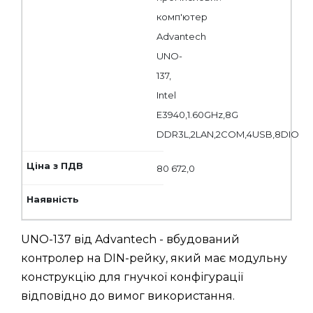
комп'ютер
Advantech
UNO-
137,
Intel
E3940,1.60GHz,8G
DDR3L,2LAN,2COM,4USB,8DIO
80 672,0
UNO-137 від Advantech - вбудований
контролер на DIN-рейку, який має модульну
конструкцію для гнучкої конфігурації
відповідно до вимог використання.