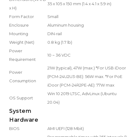
35 x 105 x 150 mm (1.4 x 4.1 x 5.9 in)
x H)
Form Factor
Small
Enclosure
Aluminum housing
Mounting
DIN-rail
Weight (Net)
0.8 kg (1.7 lb)
Power
10 ~ 36 VDC
Requirement
21W (typical), 47W (max.) *For USB iDoor
Power
(PCM-24U2U3-BE): 56W max. *For PoE
Consumption
iDoor (PCM-24R2PE-AE): 77W max
Win 10 2019 LTSC, AdvLinux (Ubuntu
OS Support
20.04)
System
Hardware
BIOS
AMI UEFI (128 Mbit)
Programmable timer with 255 intervals (1