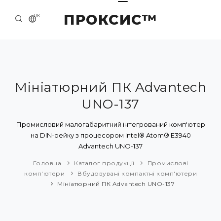
ПРОКСИС™
UK
ГОЛОВНА
КОНТАКТИ
ПРО НАС
Мініатюрний ПК Advantech
UNO-137
ПРИКЛАДИ ТА РІШЕННЯ
КАТАЛОГ ПРОДУКЦІЇ
Промисловий малогабаритний інтегрований комп'ютер
на DIN-рейку з процесором Intel® Atom® E3940
НОВИНИ
Advantech UNO-137
Головна
Каталог продукції
Промислові
комп'ютери
Вбудовувані компактні комп'ютери
Мініатюрний ПК Advantech UNO-137