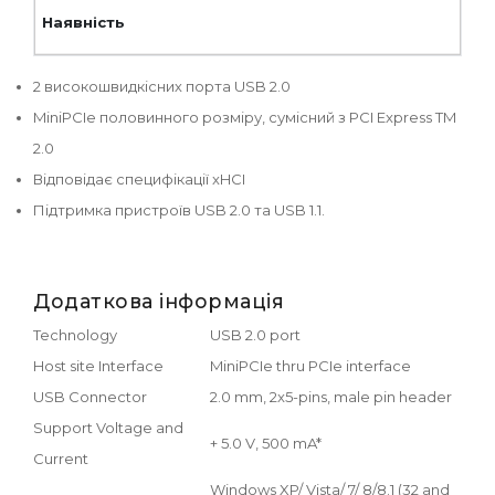
2 високошвидкісних порта USB 2.0
MiniPCIe половинного розміру, сумісний з PCI Express TM
2.0
Відповідає специфікації xHCI
Підтримка пристроїв USB 2.0 та USB 1.1.
Додаткова інформація
Technology
USB 2.0 port
Host site Interface
MiniPCIe thru PCIe interface
USB Connector
2.0 mm, 2x5-pins, male pin header
Support Voltage and
+ 5.0 V, 500 mA*
Current
Windows XP/ Vista/ 7/ 8/8.1 (32 and