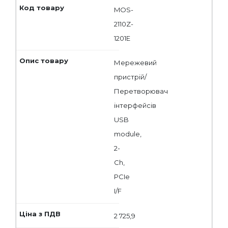
MOS-
2110Z-
1201E
Мережевий
пристрій/
Перетворювач
інтерфейсів
USB
module,
2-
Ch,
PCIe
I/F
2 725,9