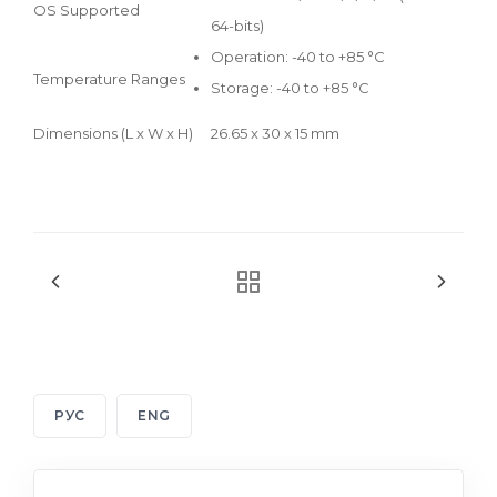
OS Supported
64-bits)
Operation: -40 to +85 °C
Temperature Ranges
Storage: -40 to +85 °C
Dimensions (L x W x H)
26.65 x 30 x 15 mm
РУС
ENG