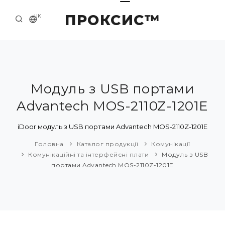
ПРОКСИС™
UK
ГОЛОВНА
КОНТАКТИ
ПРО НАС
Модуль з USB портами
Advantech MOS-2110Z-1201E
ПРИКЛАДИ ТА РІШЕННЯ
КАТАЛОГ ПРОДУКЦІЇ
iDoor модуль з USB портами Advantech MOS-2110Z-1201E
Головна
Каталог продукції
Комунікації
НОВИНИ
Комунікаційні та інтерфейсні плати
Модуль з USB
портами Advantech MOS-2110Z-1201E