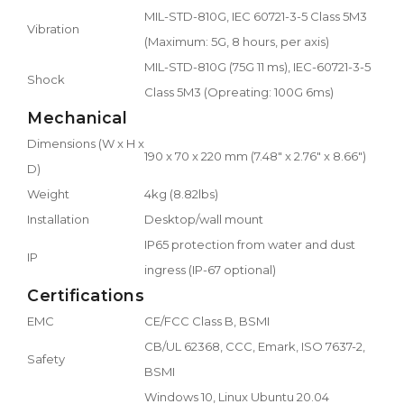
MIL-STD-810G, IEC 60721-3-5 Class 5M3
Vibration
(Maximum: 5G, 8 hours, per axis)
MIL-STD-810G (75G 11 ms), IEC-60721-3-5
Shock
Class 5M3 (Opreating: 100G 6ms)
Mechanical
Dimensions (W x H x
190 x 70 x 220 mm (7.48" x 2.76" x 8.66")
D)
Weight
4kg (8.82lbs)
Installation
Desktop/wall mount
IP65 protection from water and dust
IP
ingress (IP-67 optional)
Certifications
EMC
CE/FCC Class B, BSMI
CB/UL 62368, CCC, Emark, ISO 7637-2,
Safety
BSMI
Windows 10, Linux Ubuntu 20.04