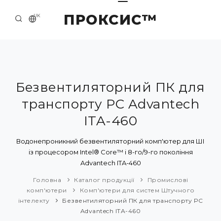
ПРОКСИС™
UK
ГОЛОВНА
КОНТАКТИ
ПРО НАС
Безвентиляторний ПК для
транспорту PC Advantech
ПРИКЛАДИ ТА РІШЕННЯ
ITA-460
КАТАЛОГ ПРОДУКЦІЇ
Водонепроникний безвентиляторний комп'ютер для ШІ
НОВИНИ
із процесором Intel® Core™ i 8-го/9-го покоління
Advantech ITA-460
Головна
Каталог продукції
Промислові
комп'ютери
Комп'ютери для систем Штучного
інтелекту
Безвентиляторний ПК для транспорту PC
Advantech ITA-460