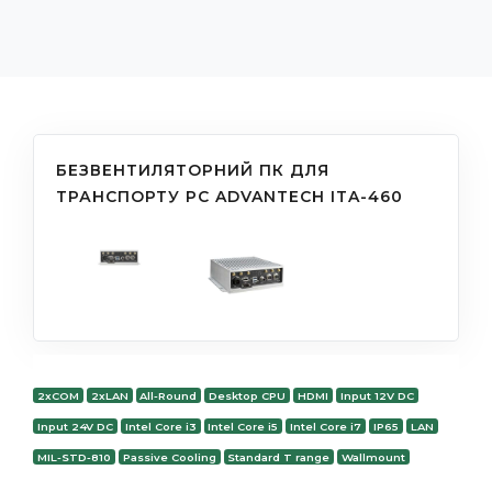
БЕЗВЕНТИЛЯТОРНИЙ ПК ДЛЯ
ТРАНСПОРТУ PC ADVANTECH ITA-460
2xCOM
2xLAN
All-Round
Desktop CPU
HDMI
Input 12V DC
Input 24V DC
Intel Core i3
Intel Core i5
Intel Core i7
IP65
LAN
MIL-STD-810
Passive Cooling
Standard T range
Wallmount