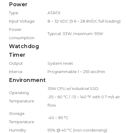
Power
Type
AT/ATX
Input Voltage
8 ~ 32 VDC (9.6 ~ 28.8VDC full loading)
Power
Typical: 33W, maximum: 95W
consumption
Watchdog
Timer
Output
System reset
Interva
Programmable 1 ~ 255 sec/min
Environment
35W CPU w/ industrial SSD
Operating
-25 ~ 60 °C / -13 ~ 140 °F with 0.7 m/s air
Temperature
flow
Storage
-40 ~ 85 °C
Temperature
Humidity
95% @ 40 °C (non-condensing)