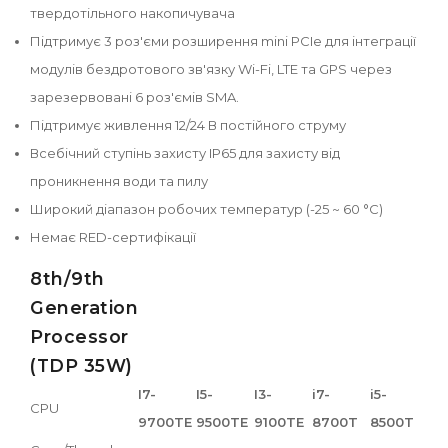
твердотільного накопичувача
Підтримує 3 роз'єми розширення mini PCIe для інтеграції
модулів бездротового зв'язку Wi-Fi, LTE та GPS через
зарезервовані 6 роз'ємів SMA.
Підтримує живлення 12/24 В постійного струму
Всебічний ступінь захисту IP65 для захисту від
проникнення води та пилу
Широкий діапазон робочих температур (-25 ~ 60 °C)
Немає RED-сертифікації
8th/9th
Generation
Processor
(TDP 35W)
I7-
I5-
I3-
i7-
i5-
CPU
9700TE
9500TE
9100TE
8700T
8500T