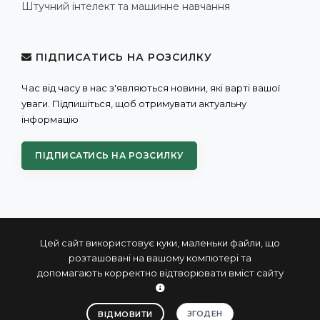
Штучний інтелект та машинне навчання
ПІДПИСАТИСЬ НА РОЗСИЛКУ
Час від часу в нас з'являються новини, які варті вашої
уваги. Підпишіться, щоб отримувати актуальну
інформацію
ПІДПИСАТИСЬ НА РОЗСИЛКУ
Цей сайт використовує куки, маленьки файли, що
розташовані на вашому компютері та
допомагають корректно відтворювати вміст сайту
© 2004 - 2026 ПРОКСИС™ - промислові комп'ютери та
системи
ЗГОДЕН
ВІДМОВИТИ