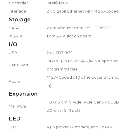
Controller
Intel® i210IT
Interface
2 x Gigabit Ethernet with M12 X-Coded
Storage
SATA
2 x maximum 9 mm 2.5" HDD/SSD
mSATA
1 x mSATA slot on board
I/O
USB
2 x USB3.0/3.1
DB9 x 1 (2 x RS-232/422/485 support sw
Serial Port
programmable)
M12 A-Coded x 1 (1 x line out and 1 x mic
Audio
in)
Expansion
H310: 3 x mini PCIe (PCIe Gen3 x 1, USB
Mini PCIe
2.0 with 1 SIM slot)
LED
LED
4 (1 x power,1 x storage, and 2 x LAN )