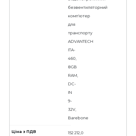
безвентиляторний
комп'ютер
для
транспорту
ADVANTECH
ITA-
460,
8GB
RAM,
DC-
IN
9-
32V,
Barebone
152 212,0