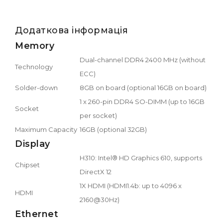
Додаткова інформація
Memory
Dual-channel DDR4 2400 MHz (without
Technology
ECC)
Solder-down
8GB on board (optional 16GB on board)
1 x 260-pin DDR4 SO-DIMM (up to 16GB
Socket
per socket)
Maximum Capacity
16GB (optional 32GB)
Display
H310: Intel® HD Graphics 610, supports
Chipset
DirectX 12
1X HDMI (HDMI1.4b: up to 4096 x
HDMI
2160@30Hz)
Ethernet