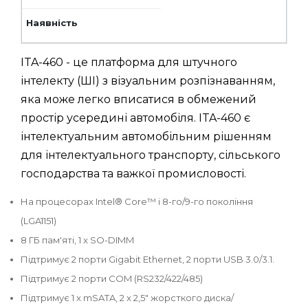
ITA-460 - це платформа для штучного
інтелекту (ШІ) з візуальним розпізнаванням,
яка може легко вписатися в обмежений
простір усередині автомобіля. ITA-460 є
інтелектуальним автомобільним рішенням
для інтелектуального транспорту, сільського
господарства та важкої промисловості.
На процесорах Intel® Core™ i 8-го/9-го покоління
(LGA1151)
8 ГБ пам'яті, 1 x SO-DIMM
Підтримує 2 порти Gigabit Ethernet, 2 порти USB 3.0/3.1.
Підтримує 2 порти COM (RS232/422/485)
Підтримує 1 x mSATA, 2 x 2,5" жорсткого диска/