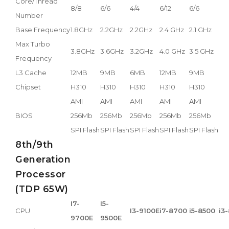
Core/Thread
8/8
6/6
4/4
6/12
6/6
Number
Base Frequency
1.8GHz
2.2GHz
2.2GHz
2.4 GHz
2.1 GHz
Max Turbo
3.8GHz
3.6GHz
3.2GHz
4.0 GHz
3.5 GHz
Frequency
L3 Cache
12MB
9MB
6MB
12MB
9MB
Chipset
H310
H310
H310
H310
H310
AMI
AMI
AMI
AMI
AMI
BIOS
256Mb
256Mb
256Mb
256Mb
256Mb
SPI Flash
SPI Flash
SPI Flash
SPI Flash
SPI Flash
8th/9th
Generation
Processor
(TDP 65W)
I7-
I5-
CPU
I3-9100E
i7-8700
i5-8500
i3
9700E
9500E