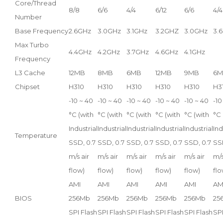
Core/Thread
8/8
6/6
4/4
6/12
6/6
4/4
Number
Base Frequency
2.6GHz
3.0GHz
3.1GHz
3.2GHZ
3.0GHz
3.
Max Turbo
4.4GHz
4.2GHz
3.7GHz
4.6GHz
4.1GHz
Frequency
L3 Cache
12MB
8MB
6MB
12MB
9MB
6M
Chipset
H310
H310
H310
H310
H310
H3
-10 ~ 40
-10 ~ 40
-10 ~ 40
-10 ~ 40
-10 ~ 40
-10
°C (with
°C (with
°C (with
°C (with
°C (with
°C 
Industrial
Industrial
Industrial
Industrial
Industrial
Ind
Temperature
SSD, 0.7
SSD, 0.7
SSD, 0.7
SSD, 0.7
SSD, 0.7
SS
m/s air
m/s air
m/s air
m/s air
m/s air
m/s
flow)
flow)
flow)
flow)
flow)
flo
AMI
AMI
AMI
AMI
AMI
AM
BIOS
256Mb
256Mb
256Mb
256Mb
256Mb
25
SPI Flash
SPI Flash
SPI Flash
SPI Flash
SPI Flash
SPI