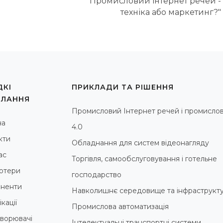
"Промисловий інтернет речей -
техніка або маркетинг?"
КІ
ПРИКЛАДИ ТА РІШЕННЯ
ИЛАННЯ
Промисловий Інтернет речей і промислов
на
4.0
кти
Обладнання для систем відеонагляду
ас
Торгівля, самообслуговування і готельне
ютери
господарство
ненти
Навколишнє середовище та інфраструкт
кації
Промислова автоматизація
ворювачі
Інтелектуальні транспортні системи