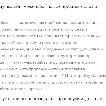
нікаційні можливості на всіх пристроях, але на
ербезпека стає ключовою проблемою, компанії повинні
ично важливою інформацією в безпечному режимі.
ають нові можливості і не повинні створювати складних і
нологій повинно бути простим і надійним.
сніше і ясніше, що одне обладнання не підходить для всіх
є конкретного рішення з точки зору форм-фактора,
ння. Така гнучкість забезпечується модульність, яка
нь. Модульність пропонує численні переваги в
ючи повне управління і моніторинг ЧМІ, настройку відпові
згортання, скорочення часу простою системи і витрат на
айбутнього розширення.
шує ці три основні завдання, пропонуючи ідеальне