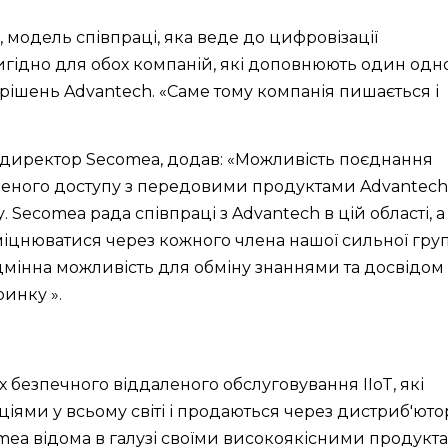
, модель співпраці, яка веде до цифровізації
игідно для обох компаній, які доповнюють один одн
р рішень Advantech. «Саме тому компанія пишається і
директор Secomea, додав: «Можливість поєднання
леного доступу з передовими продуктами Advantech 
 Secomea рада співпраці з Advantech в цій області, а
зміцнюватися через кожного члена нашої сильної гру
Відмінна можливість для обміну знаннями та досвідом
инку ».
 безпечного віддаленого обслуговування IIoT, які
ми у всьому світі і продаються через дистриб'ютор
mea відома в галузі своїми високоякісними продукт