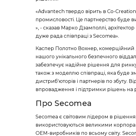
«Advantech твердо вірить в Co-Creation
промисловості. Це партнерство буде в
», - сказав Марко Дзамполлі, архітекто
дуже рада співпраці з Secomea».
Каспер Полотно Вохнер, комерційний 
нашого унікального безпечного відда
забезпечує надійне рішення для ринку.
також з моделлю співпраці, яка буде 
дистриб'юторів і партнерів по збуту. 
впровадження і підтримки рішень на р
Про Secomea
Secomea є світовим лідером в рішеннях
використовуються великими корпорація
OEM-виробників по всьому світу. Seco