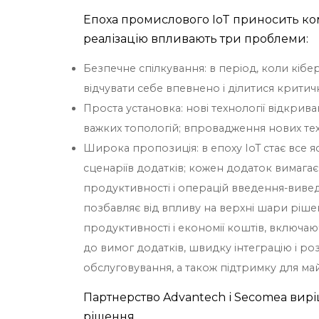
Епоха промислового IoT приносить кому
реалізацію впливають три проблеми:
Безпечне спілкування: в період, коли кіб
відчувати себе впевнено і ділитися крит
Проста установка: нові технології відкрив
важких топологій; впровадження нових тех
Широка пропозиція: в епоху IoT стає все я
сценаріїв додатків; кожен додаток вимага
продуктивності і операцій введення-виведе
позбавляє від впливу на верхні шари ріше
продуктивності і економії коштів, включа
до вимог додатків, швидку інтеграцію і ро
обслуговування, а також підтримку для м
Партнерство Advantech і Secomea вирі
рішення.