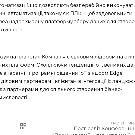
втоматизації, що дозволяють безперебійно виконуват
ні автоматизації, такому як ПЛК. Щоб задовольнити
omea надає хмарну платформу збору даних для створ
ктивності.
зумна планета». Компанія є світовим лідером на рин
них платформ. Охоплюючи тенденції IoT, великих дан
є апаратні і програмні рішення IoT з ядром Edge
діловим партнерам і клієнтам в інтеграції їх ланцюж
є з партнерами для спільного створення бізнес-
мисловості.
НАСТУПНИЙ
Пост-реліз Конференції