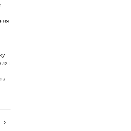
и
ення
ку
их і
ків