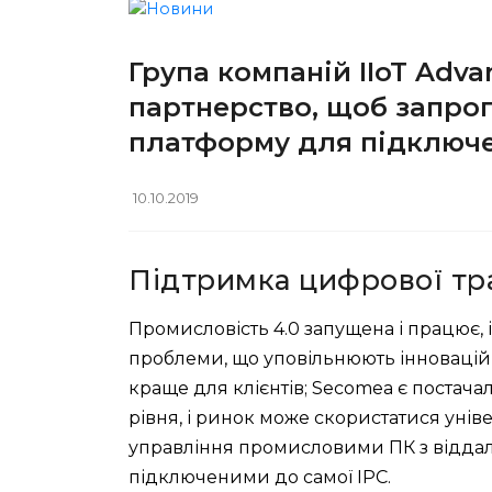
Група компаній IIoT Adv
партнерство, щоб запроп
платформу для підключе
10.10.2019
Підтримка цифрової тр
Промисловість 4.0 запущена і працює,
проблеми, що уповільнюють інновацій
краще для клієнтів; Secomea є поста
рівня, і ринок може скористатися уні
управління промисловими ПК з віддал
підключеними до самої IPC.