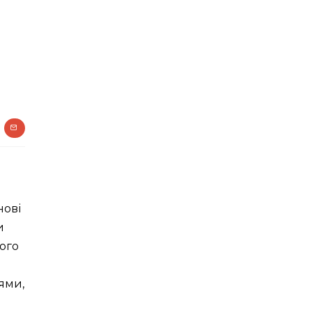
нові
и
ого
ями,