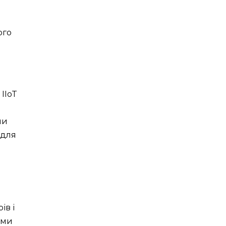
ого
IIoT
пи
 для
ів і
ами