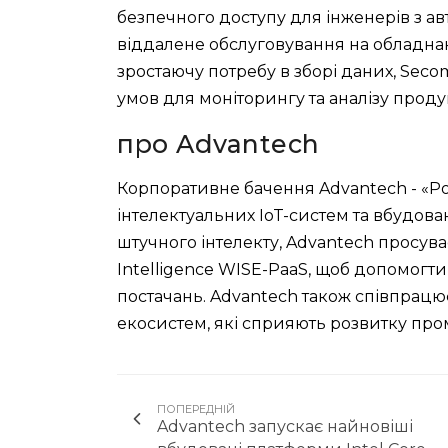
безпечного доступу для інженерів з а
віддалене обслуговування на обладнан
зростаючу потребу в зборі даних, Sec
умов для моніторингу та аналізу проду
про Advantech
Корпоративне бачення Advantech - «Ро
інтелектуальних IoT-систем та вбудова
штучного інтелекту, Advantech просува
Intelligence WISE-PaaS, щоб допомогти 
постачань. Advantech також співпрацю
екосистем, які сприяють розвитку про
ПОПЕРЕДНІЙ
Advantech запускає найновіші