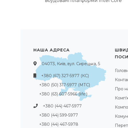
вбудовані платформи Intel Core
НАША АДРЕСА
ШВИД
ПОС
04073, Київ, вул. Сирецька, 5
Голов
+380 (67) 327-5977 (КС)
Конта
+380 (50) 317-5977 (МТС)
Про н
+380 (63) 607-5966 (life:)
Комп'
+380 (44) 467-5977
Компо
+380 (44) 599-5977
Комуні
+380 (44) 467-5978
Перет