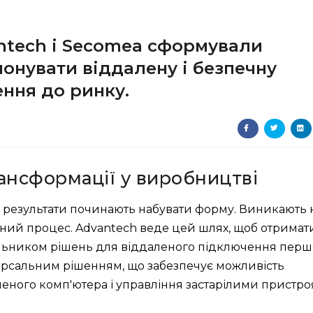
antech і Secomea сформували
онувати віддалену і безпечну
ння до ринку.
ансформації у виробництві
 і результати починають набувати форму. Виникають 
ний процес. Advantech веде цей шлях, щоб отримат
чальником рішень для віддаленого підключення перш
версальним рішенням, що забезпечує можливість
еного комп'ютера і управління застарілими пристро