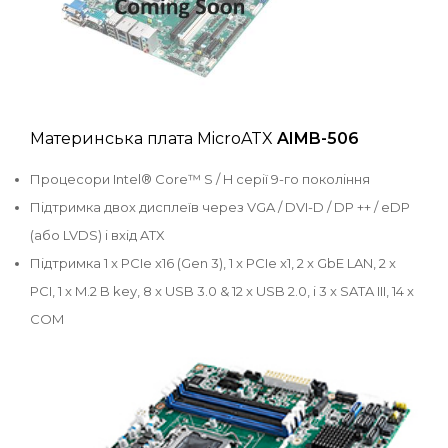
Материнська плата MicroATX
AIMB-506
Процесори Intel® Core™ S / H серії 9-го покоління
Підтримка двох дисплеїв через VGA / DVI-D / DP ++ / eDP
(або LVDS) і вхід ATX
Підтримка 1 x PCIe x16 (Gen 3), 1 x PCIe x1, 2 x GbE LAN, 2 x
PCI, 1 x M.2 B key, 8 x USB 3.0 & 12 x USB 2.0, і 3 x SATA III, 14 x
COM