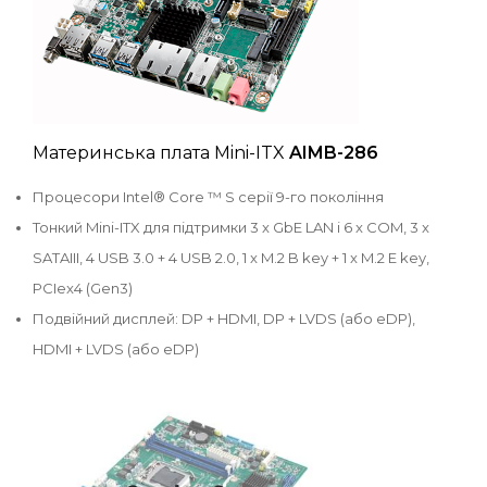
Материнська плата Mini-ITX
AIMB-286
Процесори Intel® Core ™ S серії 9-го покоління
Тонкий Mini-ITX для підтримки 3 x GbE LAN і 6 x COM, 3 x
SATAIII, 4 USB 3.0 + 4 USB 2.0, 1 x M.2 B key + 1 x M.2 E key,
PCIex4 (Gen3)
Подвійний дисплей: DP + HDMI, DP + LVDS (або eDP),
HDMI + LVDS (або eDP)