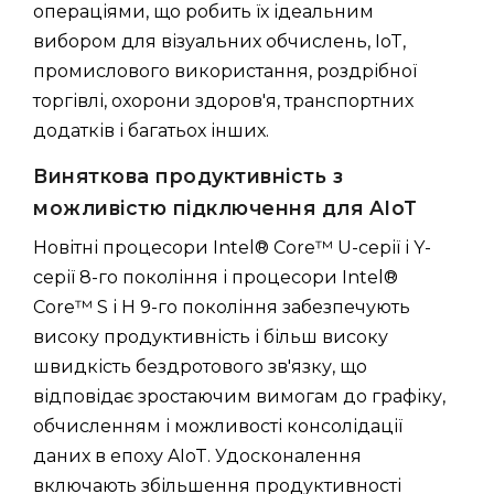
операціями, що робить їх ідеальним
вибором для візуальних обчислень, IoT,
промислового використання, роздрібної
торгівлі, охорони здоров'я, транспортних
додатків і багатьох інших.
Виняткова продуктивність з
можливістю підключення для AIoT
Новітні процесори Intel® Core™ U-серії і Y-
серії 8-го покоління і процесори Intel®
Core™ S і H 9-го покоління забезпечують
високу продуктивність і більш високу
швидкість бездротового зв'язку, що
відповідає зростаючим вимогам до графіку,
обчисленням і можливості консолідації
даних в епоху AIoT. Удосконалення
включають збільшення продуктивності