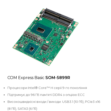
COM Express Basic
SOM-5899R
Процесори Intel® Core™ H серії 9-го покоління
Підтримує до 96 ГБ пам'яті DDR4 з опцією ECC
Високошвидкісні входи / виходи: USB3.1 (10 Гб), PCIe3 x16
(8 Гб), SATA3 (6 Гб)