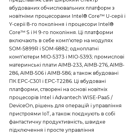
вбудованих обчислювальних платформ з
новітніми процесорами Intel® Core™ U-серії і
Y-серії 8-го покоління і процесори Intel®
Core™ S і H 9-го покоління. Ці платформи
включають в себе комп'ютер на модулях
SOM-5899R і SOM-6882; одноплатні
комп'ютери MIO-5373 і MIO-5393; промислові
материнські плати AIMB-233, AIMB-276, AIMB-
286, AIMB-506 і AIMB-586; а також вбудовані
ПК EPC-C301 і EPC-T2286. Ці вбудовані
платформи, створені на основі новітніх
процесорів Intel і Advantech WISE-PaaS /
DeviceOn, рішень для операцій і управління
пристроями IoT, a також поєднують в собі
фантастичну продуктивність, швидке
підключення і просте управління