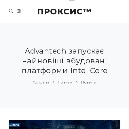
ПРОКСИС™
UK
ГОЛОВНА
КОНТАКТИ
ПРО НАС
Advantech запускає
найновіші вбудовані
ПРИКЛАДИ ТА РІШЕННЯ
платформи Intel Core
КАТАЛОГ ПРОДУКЦІЇ
Головна
Новини
Новини
НОВИНИ