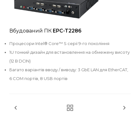
Вбудований ПК
EPC-T2286
Процесори Intel® Core™ S серії 9-го покоління
1U тонкий дизайн для встановлення на обмежену висоту
(12 В DCIN)
Багато варіантів вводу / виводу: 3 GbE LAN для EtherCAT,
6 COM портів, 8 USB портів