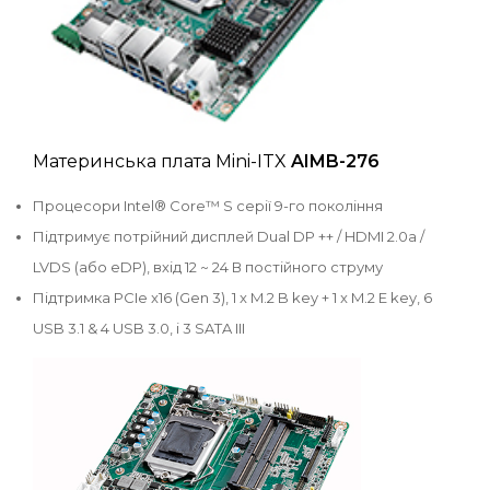
Материнська плата Mini-ITX
AIMB-276
Процесори Intel® Core™ S серії 9-го покоління
Підтримує потрійний дисплей Dual DP ++ / HDMI 2.0a /
LVDS (або eDP), вхід 12 ~ 24 В постійного струму
Підтримка PCIe x16 (Gen 3), 1 x M.2 B key + 1 x M.2 E key, 6
USB 3.1 & 4 USB 3.0, і 3 SATA III