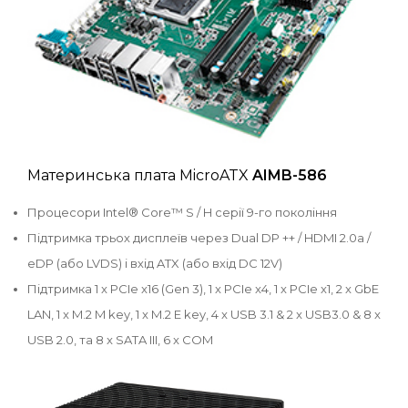
Материнська плата MicroATX
AIMB-586
Процесори Intel® Core™ S / H серії 9-го покоління
Підтримка трьох дисплеїв через Dual DP ++ / HDMI 2.0a /
eDP (або LVDS) і вхід ATX (або вхід DC 12V)
Підтримка 1 x PCIe x16 (Gen 3), 1 x PCIe x4, 1 x PCIe x1, 2 x GbE
LAN, 1 x M.2 M key, 1 x M.2 E key, 4 x USB 3.1 & 2 x USB3.0 & 8 x
USB 2.0, та 8 x SATA III, 6 x COM