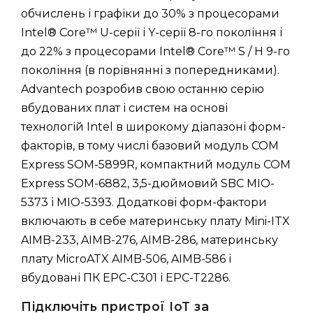
обчислень і графіки до 30% з процесорами
Intel® Core™ U-серії і Y-серії 8-го покоління і
до 22% з процесорами Intel® Core™ S / H 9-го
покоління (в порівнянні з попередниками).
Advantech розробив свою останню серію
вбудованих плат і систем на основі
технологій Intel в широкому діапазоні форм-
факторів, в тому числі базовий модуль COM
Express SOM-5899R, компактний модуль COM
Express SOM-6882, 3,5-дюймовий SBC MIO-
5373 і MIO-5393. Додаткові форм-фактори
включають в себе материнську плату Mini-ITX
AIMB-233, AIMB-276, AIMB-286, материнську
плату MicroATX AIMB-506, AIMB-586 і
вбудовані ПК EPC-C301 і EPC-T2286.
Підключіть пристрої IoT за