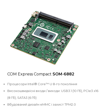
COM Express Compact
SOM-6882
Процесори Intel® Core™ U 8-го покоління
Високошвидкісні входи / виходи: USB3.1 (10 Гб), PCIe3 x16
(8 Гб), SATA3 (6 Гб)
Вбудований дизайн eMMC і захист TPM2.0