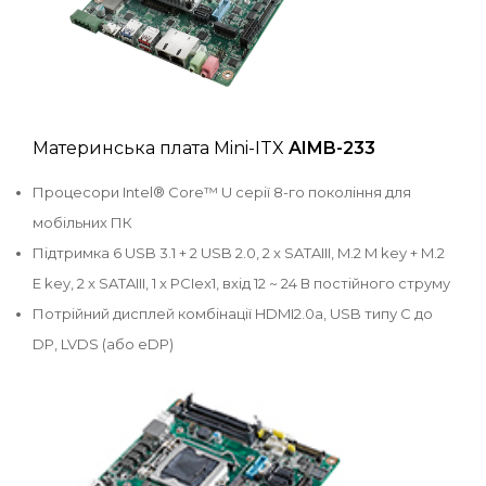
Материнська плата Mini-ITX
AIMB-233
Процесори Intel® Core™ U серії 8-го покоління для
мобільних ПК
Підтримка 6 USB 3.1 + 2 USB 2.0, 2 x SATAIII, M.2 M key + M.2
E key, 2 x SATAIII, 1 x PCIex1, вхід 12 ~ 24 В постійного струму
Потрійний дисплей комбінації HDMI2.0a, USB типу C до
DP, LVDS (або eDP)