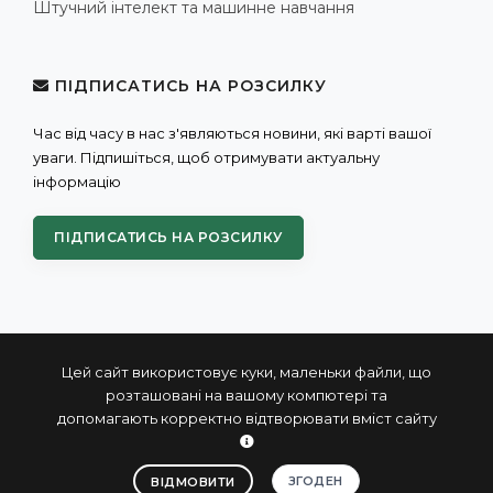
Штучний інтелект та машинне навчання
ПІДПИСАТИСЬ НА РОЗСИЛКУ
Час від часу в нас з'являються новини, які варті вашої
уваги. Підпишіться, щоб отримувати актуальну
інформацію
ПІДПИСАТИСЬ НА РОЗСИЛКУ
Цей сайт використовує куки, маленьки файли, що
розташовані на вашому компютері та
допомагають корректно відтворювати вміст сайту
© 2004 - 2026 ПРОКСИС™ - промислові комп'ютери та
системи
ЗГОДЕН
ВІДМОВИТИ