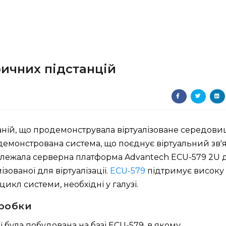
ичних підстанцій
аній, що продемонструвала віртуалізоване середов
демонстрована система, що поєднує віртуальний зв'
ові лежала серверна платформа Advantech ECU-579 2U 
зованої для віртуалізації.
ECU-579
підтримує високу
икл системи, необхідні у галузі.
бробки
ї була побудована на базі ECU-579, в якому