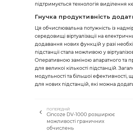
підтримується технологія виділення ке
Гнучка продуктивність додат
Ця обчислювальна потужність із надмі
середовищі віртуалізації на електричн
додавання нових функцій у разі необх
підстанції стала можливою у віртуалі
Оперативною заміною апаратного та п
для великої кількості підстанцій. Зага
модульності та більшої ефективності, 
для нових підстанцій, які можна додат
ПОПЕРЕДНІЙ
Cincoze DV-1000 розширює
можливості граничних
обчислень