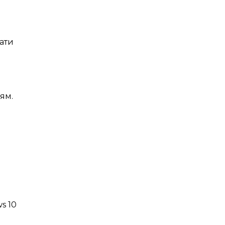
ати
ям.
s 10