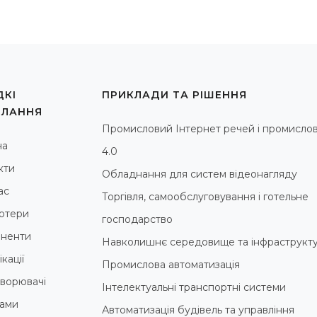
КІ
ПРИКЛАДИ ТА РІШЕННЯ
ИЛАННЯ
Промисловий Інтернет речей і промислов
на
4.0
кти
Обладнання для систем відеонагляду
ас
Торгівля, самообслуговування і готельне
ютери
господарство
ненти
Навколишнє середовище та інфраструкт
кації
Промислова автоматизація
ворювачі
Інтелектуальні транспортні системи
ами
Автоматизація будівель та управління