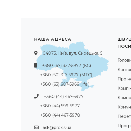
НАША АДРЕСА
ШВИД
ПОС
04073, Київ, вул. Сирецька, 5
Голов
+380 (67) 327-5977 (КС)
Конта
+380 (50) 317-5977 (МТС)
Про н
+380 (63) 607-5966 (life:)
Комп'
+380 (44) 467-5977
Компо
+380 (44) 599-5977
Комуні
+380 (44) 467-5978
Перет
Прогр
ask@proxis.ua