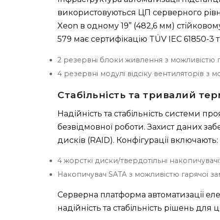
використовуються ЦП серверного рівня
Xeon в одному 19” (482,6 мм) стійково
579 має сертифікацію TÜV IEC 61850-3 та
2 резервні блоки живлення з можливістю г
4 резервні модулі відсіку вентиляторів з м
Стабільність та тривалий те
Надійність та стабільність системи пр
безвідмовної роботи. Захист даних за
дисків (RAID). Конфігурації включають:
4 жорсткі диски/твердотільні накопичувачі: R
Накопичувач SATA з можливістю гарячої за
Серверна платформа автоматизації ел
надійність та стабільність рішень для