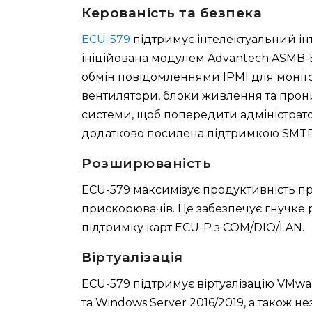
Керованість та безпека
ECU-579
підтримує інтелектуальний ін
ініційована модулем Advantech ASMB-
обмін повідомленнями IPMI для моніто
вентилятори, блоки живлення та прони
системи, щоб попередити адміністрат
додатково посилена підтримкою SMTP 
Розширюваність
ECU-579 максимізує продуктивність п
прискорювачів. Це забезпечує гнучке р
підтримку карт ECU-P з COM/DIO/LAN.
Віртуалізація
ECU-579 підтримує віртуалізацію VMwar
та Windows Server 2016/2019, а також н