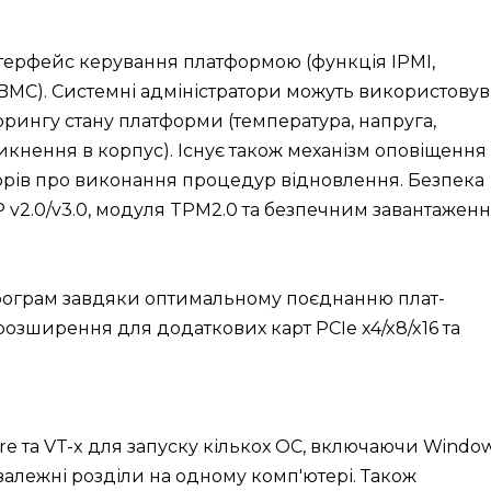
терфейс керування платформою (функція IPMI,
BMC). Системні адміністратори можуть використовув
рингу стану платформи (температура, напруга,
кнення в корпус). Існує також механізм оповіщення
орів про виконання процедур відновлення. Безпека
v2.0/v3.0, модуля TPM2.0 та безпечним завантаженн
рограм завдяки оптимальному поєднанню плат-
озширення для додаткових карт PCIe x4/x8/x16 та
e та VT-x для запуску кількох ОС, включаючи Window
езалежні розділи на одному комп'ютері. Також