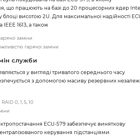
, що працюють на базі до 20 процесорних ядер Inte
му блоці висотою 2U. Для максимальної надійності EC
 IEEE 1613, а також
арячої заміни
ожливістю гарячої заміни
рмін служби
оявляється у вигляді тривалого середнього часу
безпечується з допомогою масиву резервних незале
AID 0, 1, 5, 10
міни
ектропостачання ECU-579 забезпечує виняткову
 централізованого керування підстанціями.