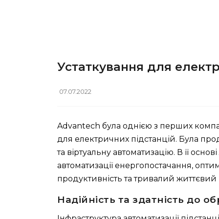
Устаткування для електр
07.07.2022
Advantech була однією з перших комп
для електричних підстанцій. Була про
та віртуальну автоматизацію. В її осн
автоматизації енергопостачання, оптимі
продуктивність та тривалий життєвий ц
Надійність та здатність до о
Інфраструктура автоматизації підстанці