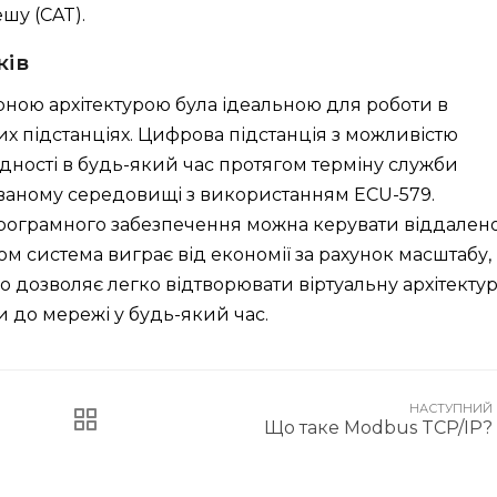
шу (CAT).
ків
рною архітектурою була ідеальною для роботи в
их підстанціях. Цифрова підстанція з можливістю
ідності в будь-який час протягом терміну служби
зованому середовищі з використанням ECU-579.
рограмного забезпечення можна керувати віддален
лом система виграє від економії за рахунок масштабу,
що дозволяє легко відтворювати віртуальну архітекту
и до мережі у будь-який час.
НАСТУПНИЙ
Що таке Modbus TCP/IP?