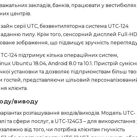
озважальних закладів, банків, працювати у вестибюлях
них центрів.
йн серії UTC, безвентиляторна система UTC-124
опаданню пилу. Крім того, сенсорний дисплей Full-H
ізоване зображення, що підвищує зручність перегляду
 UTC-124 підтримує кілька операційних систем,
nux Ubuntu 18.04, Android 8.0 та 10.1. Пристрій сумісн
чкої установки та дозволяє підприємствам більш тв
ти гостей, представляючи цільовий персоналізовани
ня клієнта.
оду/виводу
аріантах розташування входів/виходів. Модель UTC-
влі та сфери послуг, а UTC-124G3 – для використання 
залежно від того, чи потрібна клієнтам гнучкість