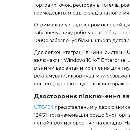
торгових точок, ресторанів, готелів, р
громадських місць, складів та логістич
Отримавши у спадок промисловий диза
забезпечує тиху роботу та запобігає п
1080p забезпечує більш чітке та детал
Для легкої інтеграції в чинні системи
включаючи Windows 10 IoT Enterprise, Li
різними варіантами кріплення для гну
рекламувати, інформувати та розважа
контент, що покращує загальне вражен
Двостороннє підключення вв
UTC-124
представлений у двох різних в
124G1 призначена для роздрібної торгі
легкій промисловості чи на складах. Не