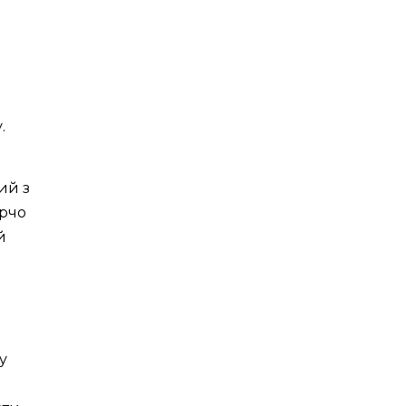
D
.
ий з
орчо
й
у