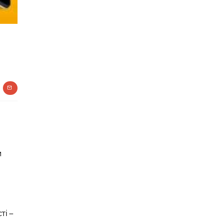
й
ті –