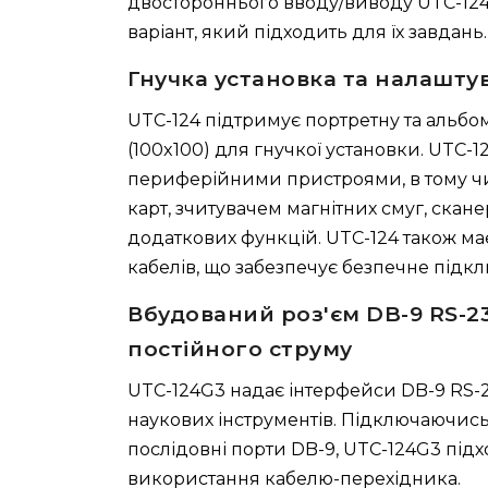
двостороннього вводу/виводу UTC-124
варіант, який підходить для їх завдань.
Гнучка установка та налашту
UTC-124 підтримує портретну та альбо
(100x100) для гнучкої установки. UTC
периферійними пристроями, в тому чис
карт, зчитувачем магнітних смуг, скан
додаткових функцій. UTC-124 також м
кабелів, що забезпечує безпечне підкл
Вбудований роз'єм DB-9 RS-2
постійного струму
UTC-124G3 надає інтерфейси DB-9 RS-
наукових інструментів. Підключаючис
послідовні порти DB-9, UTC-124G3 підх
використання кабелю-перехідника.