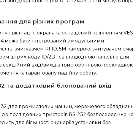
G1 або додаткові порти UTC-124G3, вони можуть обр
вання для різних програм
мну орієнтацію екрана та оснащений кріпленням VE
-124 може бути інтегрований з модульними
лі зі зчитувачем RFID, 5M камерою, зчитувачем сма
ером штрих-коду 1D/2D і світлодіодною панеллю для
ає секційний вхід/вихід з тристоронньою прокладко
ючення та гарантовану надійну роботу.
32 та додатковий блокований вхід
232 для промислових машин, мережевого обладнанн
ь до послідовних пристроїв RS-232 безпосередньо ч
одить для більшості сценаріїв установки без