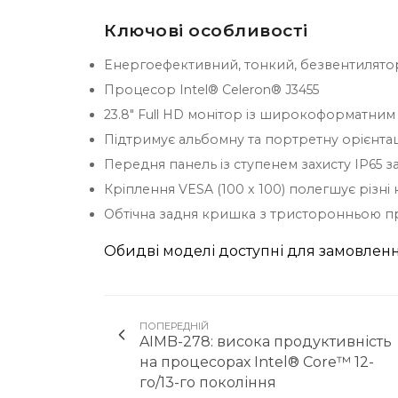
Ключові особливості
Енергоефективний, тонкий, безвентилят
Процесор Intel® Celeron® J3455
23.8" Full HD монітор із широкоформатним
Підтримує альбомну та портретну орієнта
Передня панель із ступенем захисту IP65 
Кріплення VESA (100 x 100) полегшує різні 
Обтічна задня кришка з тристоронньою п
Обидві моделі доступні для замовлен
ПОПЕРЕДНІЙ
AIMB-278: висока продуктивність
на процесорах Intel® Core™ 12-
го/13-го покоління