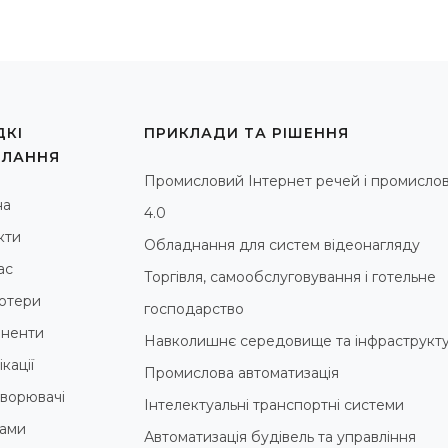
КІ
ПРИКЛАДИ ТА РІШЕННЯ
ИЛАННЯ
Промисловий Інтернет речей і промислов
на
4.0
кти
Обладнання для систем відеонагляду
ас
Торгівля, самообслуговування і готельне
ютери
господарство
ненти
Навколишнє середовище та інфраструкт
кації
Промислова автоматизація
ворювачі
Інтелектуальні транспортні системи
ами
Автоматизація будівель та управління