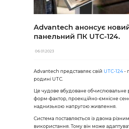
Advantech анонсує новий
панельний ПК UTC-124.
06.01.2023
Advantech представляє свій
UTC-124
- 
родині UTC.
Це чудове вбудоване обчислювальне рі
форм-фактор, проекційно-ємнісне сенс
наднизькою напругою живлення.
Система поставляється із двома різн
використання. Тому він може адаптувати