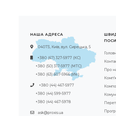
НАША АДРЕСА
ШВИД
ПОС
04073, Київ, вул. Сирецька, 5
Голов
+380 (67) 327-5977 (КС)
Конта
+380 (50) 317-5977 (МТС)
Про н
+380 (63) 607-5966 (life:)
Комп'
+380 (44) 467-5977
Компо
+380 (44) 599-5977
Комуні
+380 (44) 467-5978
Перет
Прогр
ask@proxis.ua