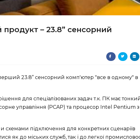
 продукт – 23.8” сенсорний
перший 23.8” сенсорний комп'ютер "все в одному" в
шення для спеціалізованих задач т.к. ПК має тонки
орне управління (PCAP) та процесор Intel Pentium з
ими схемами підключення для конкретних сценаріїв
ся як до міських служб, так і до легкої промисловос