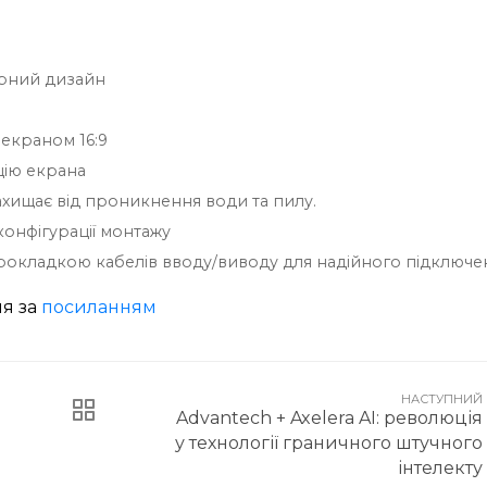
орний дизайн
 екраном 16:9
цію екрана
захищає від проникнення води та пилу.
конфігурації монтажу
рокладкою кабелів вводу/виводу для надійного підключе
ня за
посиланням
НАСТУПНИЙ
Advantech + Axelera AI: революція
у технології граничного штучного
інтелекту