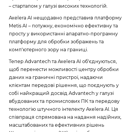
– стартапом у галузі високих технологій.
Axelera AI нещодавно представив платформу
Metis AI – потужну, економічно ефективну та
просту у використанні апаратно-програмну
платформу для обробки зображень та
комп'ютерного зору на границі.
Тепер Advantech та Axelera AI об'єднуються,
щоб перенести можливості центру обробки
даних на граничні пристрої, надаючи
клієнтам передові рішення, що поєднують у
собі найкращий досвід Advantech у галузі
вбудованих та промислових ПК та передову
технологію штучного інтелекту Axelera AI. Ця
співпраця спрямована на надання надійних,
масштабованих та ефективних рішень