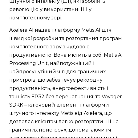
Штучного інтелекту (ШІ), які зроблять
революцію у використанні ШІ у
комп'ютерному зорі.
Axelera AI надає платформу Metis AI для
швидкої розробки та розгортання програм
комп'ютерного зору з чудовою
продуктивністю. Вона містить в собі Metis AI
Processing Unit, найпотужніший і
найпросунутіший чіп для граничних
пристроїв, що забезпечує рекордну
продуктивність, енергоефективність і
точність FP32 без перенавчання; та Voyager
SDKК – ключовий елемент платформи
штучного інтелекту Metis від Axelera, що
дозволяє клієнтам легко розгортати ШІ на
граничних пристроях, допомагаючи їм