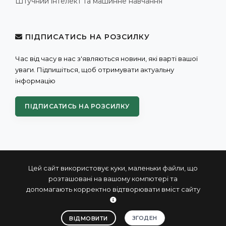
Штучний інтелект та машинне навчання
ПІДПИСАТИСЬ НА РОЗСИЛКУ
Час від часу в нас з'являються новини, які варті вашої
уваги. Підпишіться, щоб отримувати актуальну
інформацію
ПІДПИСАТИСЬ НА РОЗСИЛКУ
Цей сайт використовує куки, маленьки файли, що
розташовані на вашому компютері та
допомагають корректно відтворювати вміст сайту
© 2004 - 2026 ПРОКСИС™ - промислові комп'ютери та
системи
ЗГОДЕН
ВІДМОВИТИ