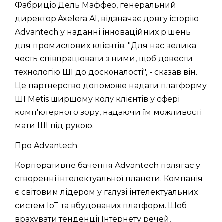
Фабриціо Дель Маффео, генеральний
директор Axelera AI, відзначає довгу історію
Advantech у наданні інноваційних рішень
для промислових клієнтів. "Для нас велика
честь співпрацювати з ними, щоб довести
технологію ШІ до досконалості", - сказав він.
Це партнерство допоможе надати платформу
ШІ Metis ширшому колу клієнтів у сфері
комп'ютерного зору, надаючи їм можливості
мати ШІ під рукою.
Про Advantech
Корпоративне бачення Advantech полягає у
створенні інтелектуальної планети. Компанія
є світовим лідером у галузі інтелектуальних
систем IoT та вбудованих платформ. Щоб
врахувати тенденції Інтернету речей,