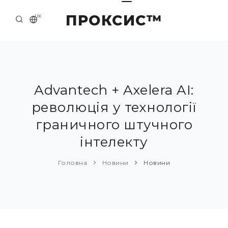
ПРОКСИС™
UK
ГОЛОВНА
КОНТАКТИ
ПРО НАС
Advantech + Axelera AI:
революція у технології
ПРИКЛАДИ ТА РІШЕННЯ
граничного штучного
КАТАЛОГ ПРОДУКЦІЇ
інтелекту
НОВИНИ
Головна
Новини
Новини