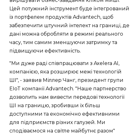
вирішувати бізнес-завдання кліком миші.
Цей потужний інструмент буде інтегрований
із портфелем продуктів Advantech, щоб
забезпечити штучний інтелект на границі, де
дані можна обробляти в режимі реального
часу, тим самим зменшуючи затримку та
підвищуючи ефективність.
"Ми дуже раді співпрацювати з Axelera AI,
компанією, яка розширює межі технологій
ШІ", - заявив Міллер Чанг, президент групи
EIoT компанії Advantech. "Наше партнерство
дозволить нам вивести передові технології
ШІ на границю, зробивши їх більш
доступними та економічно ефективними
для підприємств різних галузей. Ми
сподіваємося на світле майбутнє разом"