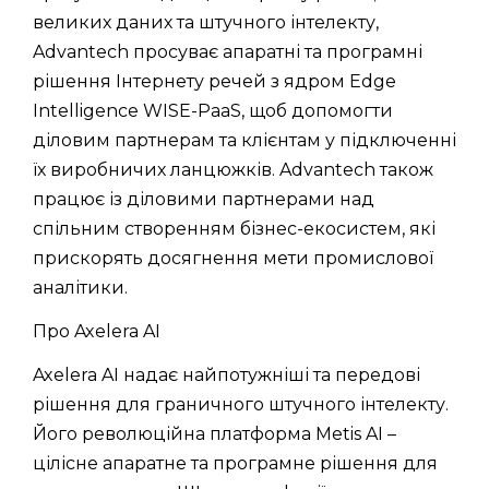
великих даних та штучного інтелекту,
Advantech просуває апаратні та програмні
рішення Інтернету речей з ядром Edge
Intelligence WISE-PaaS, щоб допомогти
діловим партнерам та клієнтам у підключенні
їх виробничих ланцюжків. Advantech також
працює із діловими партнерами над
спільним створенням бізнес-екосистем, які
прискорять досягнення мети промислової
аналітики.
Про Axelera AI
Axelera AI надає найпотужніші та передові
рішення для граничного штучного інтелекту.
Його революційна платформа Metis AI –
цілісне апаратне та програмне рішення для